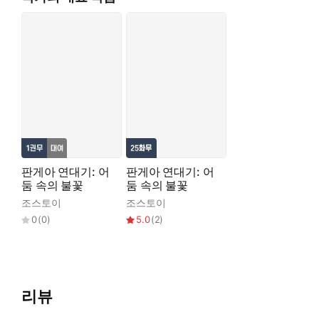
판게아 연대기: 어
판게아 연대기: 어
둠 속의 불꽃
둠 속의 불꽃
조스토이
조스토이
0
(
0
)
5.0
(
2
)
리뷰