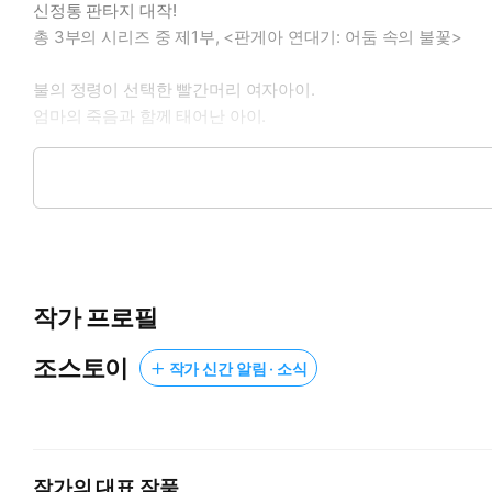
신정통 판타지 대작!
총 3부의 시리즈 중 제1부, <판게아 연대기: 어둠 속의 불꽃>
불의 정령이 선택한 빨간머리 여자아이.
엄마의 죽음과 함께 태어난 아이.
어둠 속에 피어난 불꽃의 운명.
그의 친구 불리바르와의 모험 대서사시.
작가 프로필
조스토이
작가 신간 알림 · 소식
작가의 대표 작품