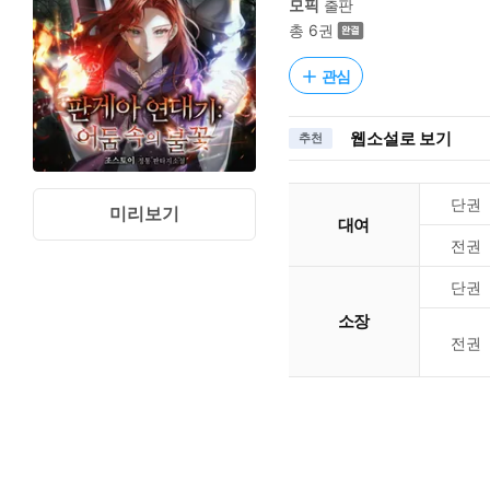
모픽
출판
총 6권
관심
웹소설로 보기
추천
단권
미리보기
대여
전권
단권
소장
전권