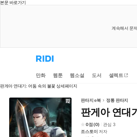
본문 바로가기
계속해서 문제
리
디
홈
으
만화
웹툰
웹소설
도서
셀렉트
로
이
판게아 연대기: 어둠 속의 불꽃 상세페이지
동
판타지 e북
정통 판타지
판게아 연대기
0
(
0
)
관심
3
조스토이
저자