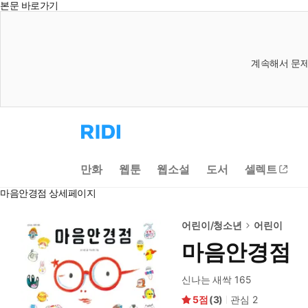
본문 바로가기
계속해서 문제
리
디
홈
으
만화
웹툰
웹소설
도서
셀렉트
로
이
마음안경점 상세페이지
동
어린이/청소년
어린이
마음안경점
신나는 새싹 165
5
(
3
)
관심
2