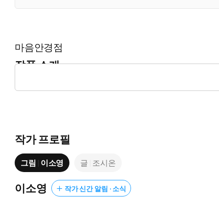
마음안경점
작품 소개
진정한 나만의 아름다움을 찾게 도와주는 ‘마음안경점’으로 초대
작가 프로필
그림
이소영
글
조시온
이소영
작가 신간 알림 · 소식