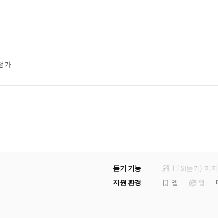
정가
듣기 기능
TTS(듣기)
미
지
지원 환경
앱
웹