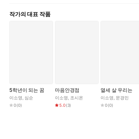
작가의 대표 작품
5학년이 되는 꿈
마음안경점
열세 살 우리는
이소영
,
심순
이소영
,
조시온
이소영
,
문경민
0
(
0
)
5.0
(
3
)
0
(
0
)