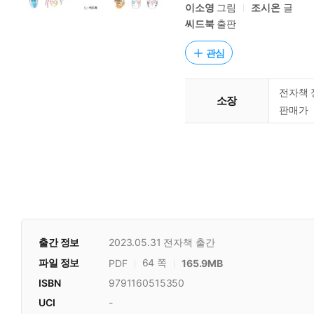
이소영
그림
조시온
글
씨드북
출판
관심
전자책 
소장
판매가
출간 정보
2023.05.31
전자책 출간
파일 정보
64 쪽
PDF
165.9MB
ISBN
9791160515350
UCI
-