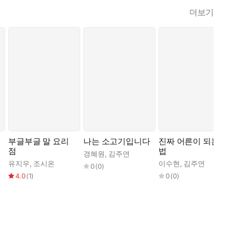
더보기
부글부글 말 요리
나는 소고기입니다
진짜 어른이 되는
점
법
,
길상효
경혜원
,
김주연
유지우
,
조시온
이수현
,
김주연
0
(
0
)
4.0
(
1
)
0
(
0
)