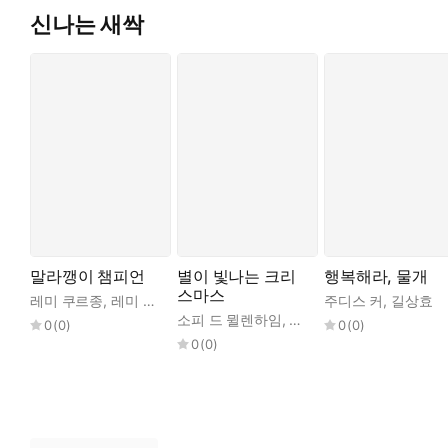
신나는 새싹
말라깽이 챔피언
별이 빛나는 크리
행복해라, 물개
스마스
레미 쿠르종
,
레미 쿠르종
,
권지현
주디스 커
,
길상효
소피 드 뮐렌하임
,
에릭 퓌바레
,
권지현
0
(
0
)
0
(
0
)
0
(
0
)