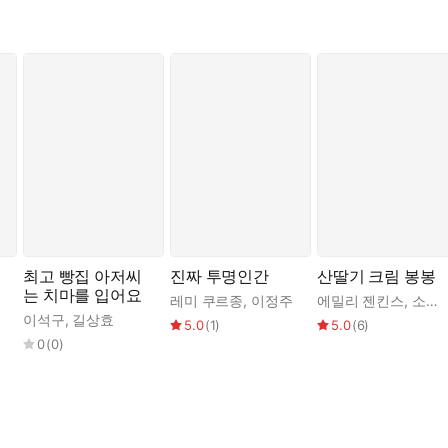
최고 빵집 아저씨
진짜 투명인간
산딸기 크림 봉봉
는 치마를 입어요
레미 쿠르종
,
이정주
에밀리 젠킨스
,
소피 블래콜
이석구
,
길상효
5.0
(
1
)
5.0
(
6
)
0
(
0
)