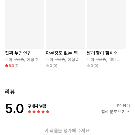
진짜 투명인간
아무것도 없는 책
말라깽이 챔피언
레미 쿠르종
,
이정주
레미 쿠르종
,
이성엽
레미 쿠르종
,
레미 쿠르종
,
권
5.0
(
1
)
0
(
0
)
0
(
0
)
리뷰
5.0
1
명 평가
구매자 별점
별점 분포 보기
이 작품을 평가해 주세요!