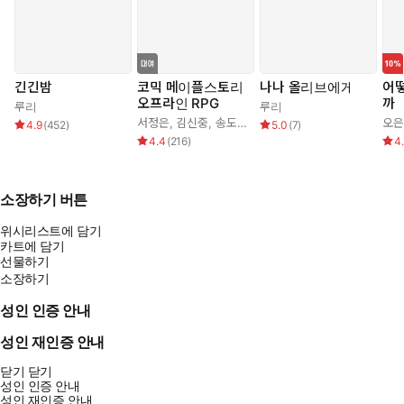
긴긴밤
코믹 메이플스토리
나나 올리브에게
어떻
오프라인 RPG
까
루리
루리
서정은
,
김신중
,
송도수
오은
4.9
(
452
)
5.0
(
7
)
4.4
(
216
)
4
소장하기 버튼
위시리스트에 담기
카트에 담기
선물하기
소장하기
성인 인증 안내
성인 재인증 안내
닫기
닫기
성인 인증 안내
성인 재인증 안내