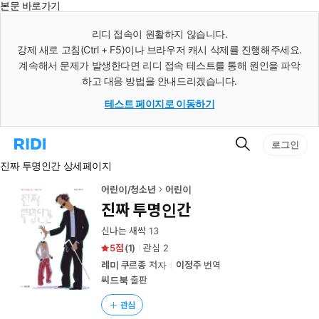
본문 바로가기
인
스
리디 접속이 원활하지 않습니다.
턴
강제 새로 고침(Ctrl + F5)이나 브라우저 캐시 삭제를 진행해주세요.
트
검
계속해서 문제가 발생한다면 리디 접속 테스트를 통해 원인을 파악
색
하고 대응 방법을 안내드리겠습니다.
테스트 페이지로 이동하기
검
리
로그인
색
디
진짜 투명인간 상세페이지
홈
으
로
어린이/청소년
어린이
이
진짜 투명인간
동
신나는 새싹 13
5
(
1
)
관심
2
레미 쿠르종
저자
이정주
번역
씨드북
출판
관심