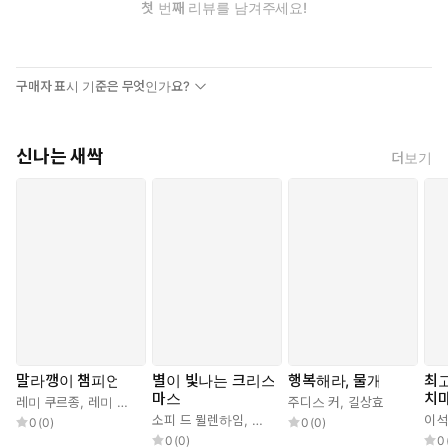
첫 번째 리뷰를 남겨주세요!
구매자 표시 기준은 무엇인가요?
신나는 새싹
더보기
말라깽이 챔피언
별이 빛나는 크리스
행복해라, 물개
최
마스
치
레미 쿠르종
,
레미 쿠르종
,
권지현
주디스 커
,
길상효
소피 드 뮐렌하임
,
에릭 퓌바레
,
권지현
이석
0
(
0
)
0
(
0
)
0
(
0
)
0