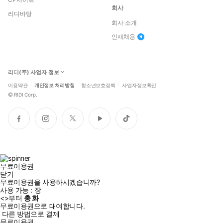
회사
리디바탕
회사 소개
인재채용
리디(주) 사업자 정보
이용약관
개인정보 처리방침
청소년보호정책
사업자정보확인
©
RIDI Corp.
페
인
트
유
틱
이
스
위
튜
톡
스
타
터
브
북
그
램
무료이용권
닫기
무료이용권을 사용하시겠습니까?
사용 가능 :
장
<
>부터
총
화
무료이용권으로 대여합니다.
다른 방법으로 결제
무료이용권