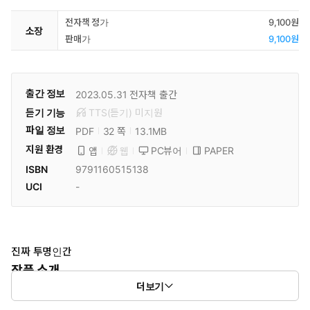
전자책 정가
9,100원
소장
판매가
9,100원
출간 정보
2023.05.31
전자책 출간
듣기 기능
TTS(듣기)
미
지원
파일 정보
PDF
13.1MB
32 쪽
지원 환경
PC뷰어
PAPER
앱
웹
ISBN
9791160515138
UCI
-
진짜 투명인간
작품 소개
더보기
투명인간이 되고 싶은 소년과 시각장애인 조율사의 우정