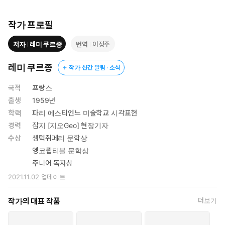
작가 프로필
저자
레미 쿠르종
번역
이정주
레미 쿠르종
작가 신간 알림 · 소식
국적
프랑스
출생
1959년
학력
파리 에스티엔느 미술학교 시각표현
경력
잡지 [지오Geo] 현장기자
수상
생텍쥐페리 문학상
엥코륍티블 문학상
주니어 독자상
2021.11.02
업데이트
작가의 대표 작품
더보기