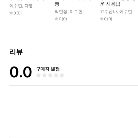
행
운 사용법
이수현
,
다영
박현정
,
이수현
고수산나
,
이수현
0
(
0
)
0
(
0
)
0
(
0
)
리뷰
0.0
구매자 별점