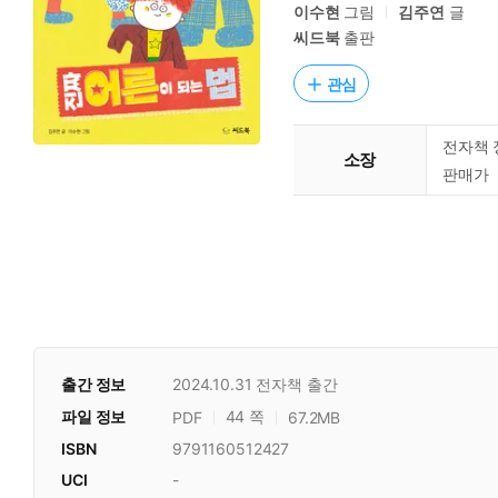
이수현
그림
김주연
글
씨드북
출판
관심
전자책 
소장
판매가
출간 정보
2024.10.31
전자책 출간
파일 정보
44 쪽
PDF
67.2MB
ISBN
9791160512427
UCI
-