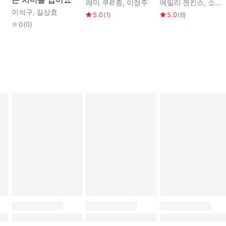
레미 쿠르종
,
이정주
에밀리 젠킨스
,
소피 블래콜
이석구
,
길상효
5.0
(
1
)
5.0
(
6
)
0
(
0
)