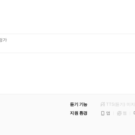
정가
듣기 기능
TTS(듣기)
미
지
지원 환경
앱
웹