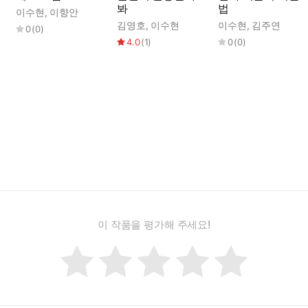
봐
법
이수현
,
이향안
김영호
,
이수현
이수현
,
김주연
0
(
0
)
4.0
(
1
)
0
(
0
)
이 작품을 평가해 주세요!