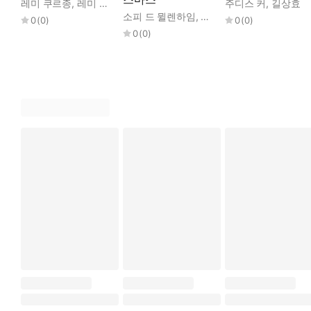
레미 쿠르종
,
레미 쿠르종
,
권지현
주디스 커
,
길상효
소피 드 뮐렌하임
,
에릭 퓌바레
,
권지현
0
(
0
)
0
(
0
)
0
(
0
)