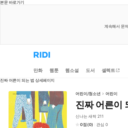
본문 바로가기
계속해서 문제
리
디
홈
으
만화
웹툰
웹소설
도서
셀렉트
로
이
진짜 어른이 되는 법 상세페이지
동
어린이/청소년
어린이
진짜 어른이 
신나는 새싹 211
0
(
0
)
관심
0