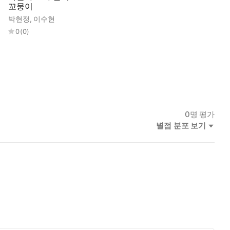
꼬뭉이
박현정
,
이수현
0
(
0
)
0
명 평가
별점 분포 보기