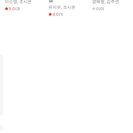
이소영
,
길상효
,
조시온
경혜원
,
김주연
유지우
,
조시온
5.0
(
3
)
0
(
0
)
4.0
(
1
)