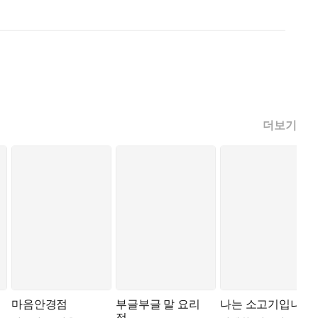
더보기
마음안경점
부글부글 말 요리
나는 소고기입니다
점