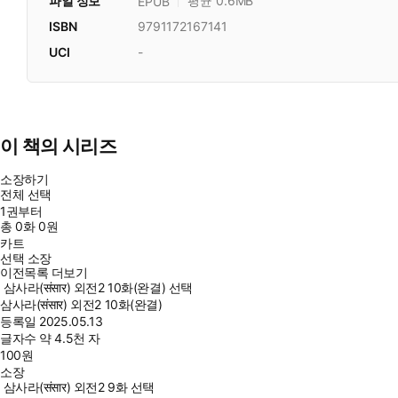
파일 정보
평균 0.6MB
EPUB
ISBN
9791172167141
UCI
-
이 책의 시리즈
소장하기
전체 선택
1권부터
총
0
화
0원
카트
선택 소장
이전목록 더보기
삼사라(संसार) 외전2 10화(완결) 선택
삼사라(संसार) 외전2 10화(완결)
등록일
2025.05.13
글자수
약 4.5천 자
100
원
소장
삼사라(संसार) 외전2 9화 선택