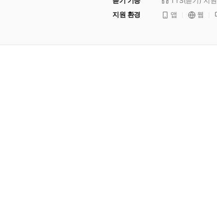
듣기 기능
TTS(듣기)
지원
지원 환경
앱
웹