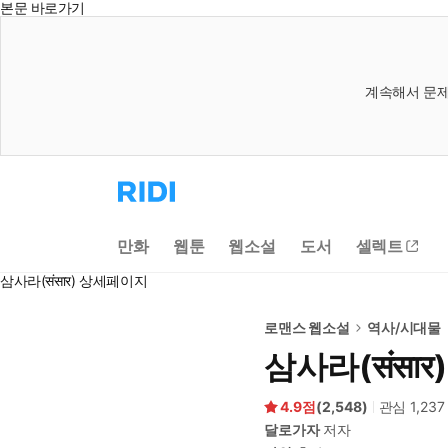
본문 바로가기
계속해서 문제
리
디
홈
으
만화
웹툰
웹소설
도서
셀렉트
로
이
삼사라(संसार) 상세페이지
동
로맨스 웹소설
역사/시대물
삼사라(संसार)
4.9
(
2,548
)
관심
1,237
달로가자
저자