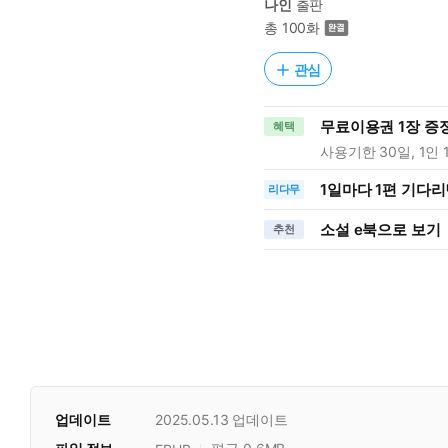
나인
출판
총 100화
관심
무료이용권 1장 증
혜택
사용기한 30일, 1인 
1일
마다
1편 기다리
리다무
소설 e북으로 보기
추천
업데이트
2025.05.13
업데이트