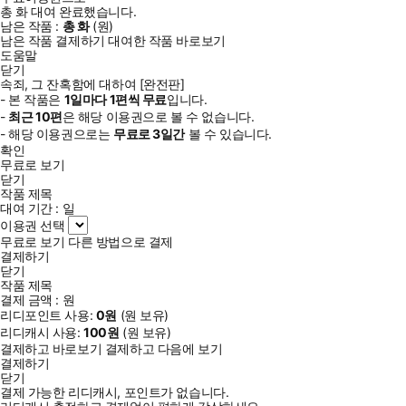
총
화
대여 완료했습니다.
남은 작품 :
총
화
(
원)
남은 작품 결제하기
대여한 작품 바로보기
도움말
닫기
속죄, 그 잔혹함에 대하여 [완전판]
- 본 작품은
1일
마다
1
편씩 무료
입니다.
-
최근
10편
은 해당 이용권으로 볼 수 없습니다.
- 해당 이용권으로는
무료로
3일
간
볼 수 있습니다.
확인
무료로 보기
닫기
작품 제목
대여 기간 :
일
이용권 선택
무료로 보기
다른 방법으로 결제
결제하기
닫기
작품 제목
결제 금액 :
원
리디포인트 사용:
0
원
(
원 보유)
리디캐시 사용:
100
원
(
원 보유)
결제하고 바로보기
결제하고 다음에 보기
결제하기
닫기
결제 가능한 리디캐시, 포인트가 없습니다.