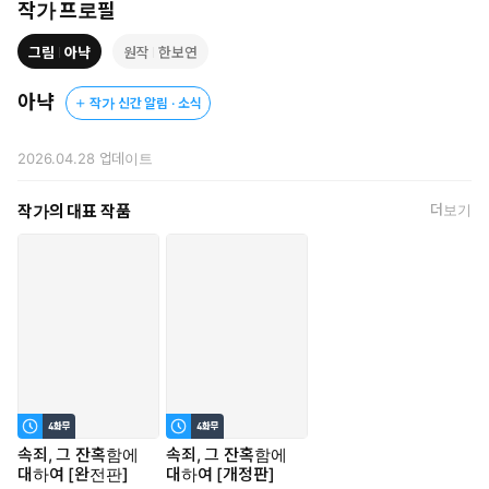
는 치명적인 매혹.
작가 프로필
‘속죄, 그 잔혹함에 대하여’
그림
아냑
원작
한보연
증오와 사랑, 속죄와 배신이 뒤엉킨 끝에서, 과연 누가 살아남을
것인가.
아냑
작가 신간 알림 · 소식
2026.04.28
업데이트
작가의 대표 작품
더보기
속죄, 그 잔혹함에
속죄, 그 잔혹함에
대하여 [완전판]
대하여 [개정판]