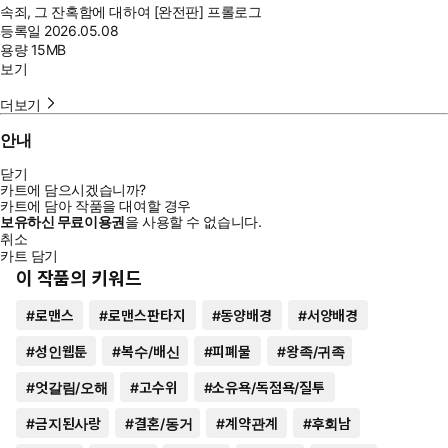
속죄, 그 잔혹함에 대하여 [완전판] 프롤로그
등록일
2026.05.08
용량
15MB
보기
더보기
안내
닫기
카트에 담으시겠습니까?
카트에 담아 작품을 대여할 경우
보유하신 무료이용권
을 사용할 수 없습니다.
취소
카트 담기
이 작품의 키워드
#
로맨스
#
로맨스판타지
#
동양배경
#
서양배경
#
성인웹툰
#
복수/배신
#
피폐물
#
왕족/귀족
#
엇갈림/오해
#
고수위
#
소유욕/독점욕/질투
#
금지된사랑
#
결혼/동거
#
계약관계
#
후회남