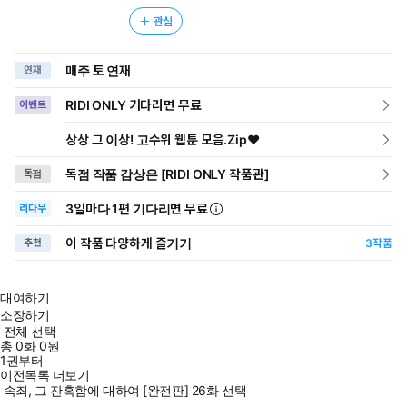
관심
매주 토 연재
연재
RIDI ONLY 기다리면 무료
이벤트
상상 그 이상! 고수위 웹툰 모음.Zip♥
독점 작품 감상은 [RIDI ONLY 작품관]
독점
3일
마다
1편 기다리면 무료
리다무
이 작품 다양하게 즐기기
추천
3
작품
대여하기
소장하기
전체 선택
총
0
화
0원
1권부터
이전목록 더보기
속죄, 그 잔혹함에 대하여 [완전판] 26화 선택