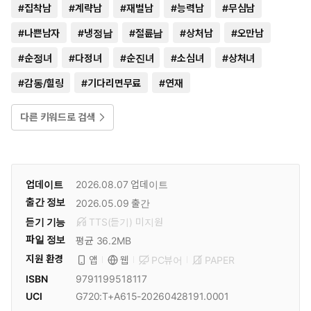
#
집착남
#
계략남
#
재벌남
#
능력남
#
무심남
#
나쁜남자
#
냉정남
#
절륜남
#
상처남
#
오만남
#
순정녀
#
다정녀
#
순진녀
#
소심녀
#
상처녀
#
감동/힐링
#
기다리면무료
#
연재
다른 키워드로 검색
업데이트
2026.08.07
업데이트
출간 정보
2026.05.09
출간
듣기 기능
TTS(듣기)
미
지원
파일 정보
평균 36.2MB
지원 환경
PC뷰어
PAPER
앱
웹
ISBN
9791199518117
UCI
G720:T+A615-20260428191.0001