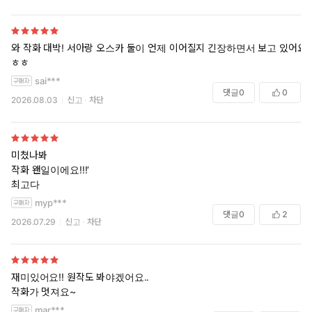
와 작화 대박! 서아랑 오스카 둘이 언제 이어질지 긴장하면서 보고 있어요
ㅎㅎ
sai***
댓글
0
0
2026.08.03
신고
차단
미쳤나봐
작화 왠일이에요!!!‘
최고다
myp***
댓글
0
2
2026.07.29
신고
차단
재미있어요!! 원작도 봐야겠어요..
작화가 멋져요~
mar***