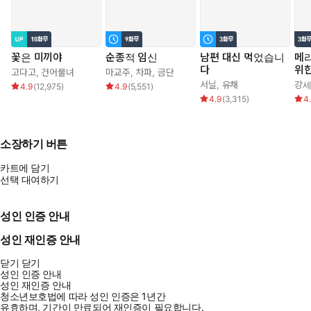
꽃은 미끼야
순종적 임신
남편 대신 먹었습니
메리
다
위
고다고
,
건어물녀
마교주
,
차파
,
금단
서닐
,
유채
강
4.9
(
12,975
)
4.9
(
5,551
)
4.9
(
3,315
)
4
소장하기 버튼
카트에 담기
선택 대여하기
성인 인증 안내
성인 재인증 안내
닫기
닫기
성인 인증 안내
성인 재인증 안내
청소년보호법에 따라 성인 인증은 1년간
유효하며, 기간이 만료되어 재인증이 필요합니다.