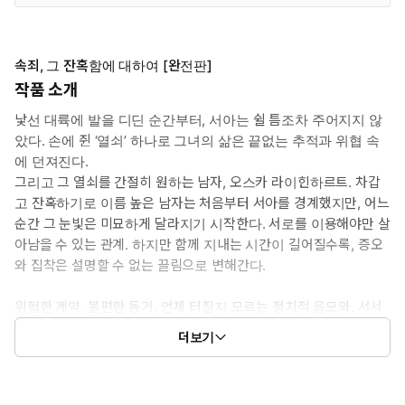
속죄, 그 잔혹함에 대하여 [완전판]
작품 소개
낯선 대륙에 발을 디딘 순간부터, 서아는 쉴 틈조차 주어지지 않
았다. 손에 쥔 ‘열쇠’ 하나로 그녀의 삶은 끝없는 추적과 위협 속
에 던져진다.
그리고 그 열쇠를 간절히 원하는 남자, 오스카 라이힌하르트. 차갑
고 잔혹하기로 이름 높은 남자는 처음부터 서아를 경계했지만, 어느
순간 그 눈빛은 미묘하게 달라지기 시작한다. 서로를 이용해야만 살
아남을 수 있는 관계. 하지만 함께 지내는 시간이 길어질수록, 증오
와 집착은 설명할 수 없는 끌림으로 변해간다.
위험한 계약, 불편한 동거. 언제 터질지 모르는 정치적 음모와, 서서
히 번져가는 금지된 감정. 두 사람의 곁에는 또 다른 이의 그림자까
더보기
지 드리워져, 그들의 마음을 더욱 흔든다.
숨겨진 진실에 다가갈수록 더 깊어지는 의문, 그리고 피할 수 없