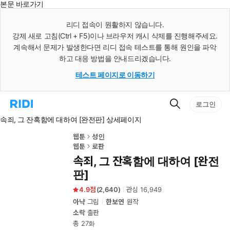
본문 바로가기
인
스
리디 접속이 원활하지 않습니다.
턴
강제 새로 고침(Ctrl + F5)이나 브라우저 캐시 삭제를 진행해주세요.
트
검
계속해서 문제가 발생한다면 리디 접속 테스트를 통해 원인을 파악
색
하고 대응 방법을 안내드리겠습니다.
테스트 페이지로 이동하기
검
리
로그인
색
디
속죄, 그 잔혹함에 대하여 [완전판] 상세페이지
홈
으
로
웹툰
성인
이
웹툰
로판
동
속죄, 그 잔혹함에 대하여 [완전
판]
4.9
(
2,640
)
관심
16,949
아냑
그림
한보연
원작
소락
출판
총 27화