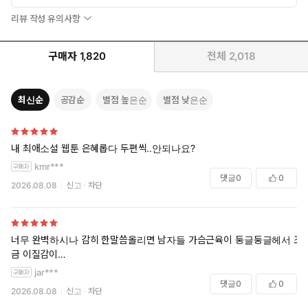
리뷰 작성 유의사항
구매자
1,820
전체
2,018
최신순
공감순
별점 높은순
별점 낮은순
내 최애소설 웹툰 은혜롭다 두편씩..안되나요?
kmr***
댓글
0
0
2026.08.08
신고
차단
너무 완벽하시나 감히 한말씀올리면 남자들 가슴근육이 둥글둥글헤서 조
금 이질감이…
jar***
댓글
0
0
2026.08.08
신고
차단