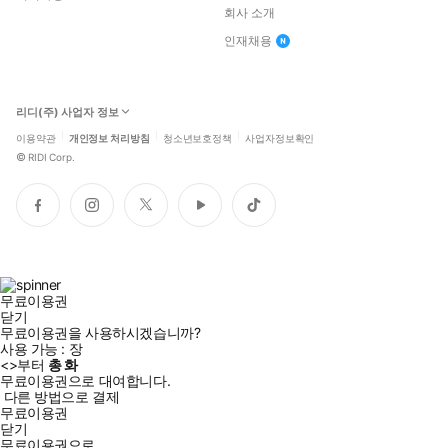
회사 소개
인재채용
리디(주) 사업자 정보
이용약관
개인정보 처리방침
청소년보호정책
사업자정보확인
©
RIDI Corp.
페
인
트
유
틱
이
스
위
튜
톡
스
타
터
브
북
그
램
무료이용권
닫기
무료이용권을 사용하시겠습니까?
사용 가능 :
장
<
>부터
총
화
무료이용권으로 대여합니다.
다른 방법으로 결제
무료이용권
닫기
무료이용권으로