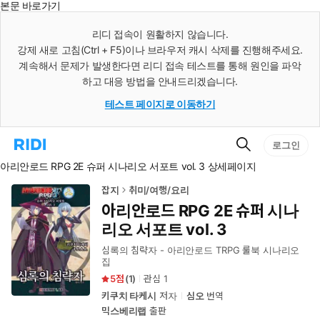
본문 바로가기
인
스
리디 접속이 원활하지 않습니다.
턴
강제 새로 고침(Ctrl + F5)이나 브라우저 캐시 삭제를 진행해주세요.
트
검
계속해서 문제가 발생한다면 리디 접속 테스트를 통해 원인을 파악
색
하고 대응 방법을 안내드리겠습니다.
테스트 페이지로 이동하기
검
리
로그인
색
디
아리안로드 RPG 2E 슈퍼 시나리오 서포트 vol. 3 상세페이지
홈
으
로
잡지
취미/여행/요리
이
아리안로드 RPG 2E 슈퍼 시나
동
리오 서포트 vol. 3
심록의 침략자 - 아리안로드 TRPG 룰북 시나리오
집
5
(
1
)
관심
1
키쿠치 타케시
저자
심오
번역
믹스베리랩
출판