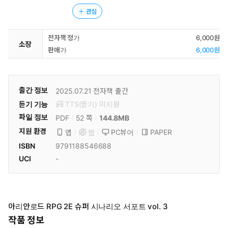
관심
전자책 정가
6,000원
소장
판매가
6,000원
출간 정보
2025.07.21
전자책 출간
듣기 기능
TTS(듣기)
미
지원
파일 정보
PDF
144.8MB
52 쪽
지원 환경
PC뷰어
PAPER
앱
웹
ISBN
9791188546688
UCI
-
아리안로드 RPG 2E 슈퍼 시나리오 서포트 vol. 3
작품 정보