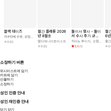
블랙 데이즈
월간 플래툰 2026
둘이서 형사 - 둘이
월간
년 8월호
서 수사 추가 규칙&
6년
아쿠타베 우류
,
모험기획국
,
유범
시나리오북
멀티매니아호비스트
히라노 루이지
,
모험기획국
월
,
0
(
0
)
0
(
0
)
5.0
(
1
)
0
소장하기 버튼
위시리스트에 담기
카트에 담기
선물하기
소장하기
성인 인증 안내
성인 재인증 안내
닫기
닫기