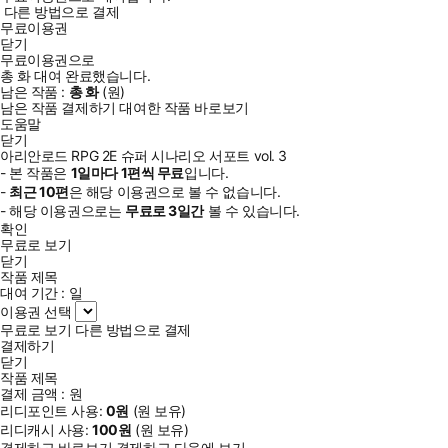
다른 방법으로 결제
무료이용권
닫기
무료이용권으로
총
화
대여 완료했습니다.
남은 작품 :
총
화
(
원)
남은 작품 결제하기
대여한 작품 바로보기
도움말
닫기
아리안로드 RPG 2E 슈퍼 시나리오 서포트 vol. 3
- 본 작품은
1일
마다
1
편씩 무료
입니다.
-
최근
10편
은 해당 이용권으로 볼 수 없습니다.
- 해당 이용권으로는
무료로
3일
간
볼 수 있습니다.
확인
무료로 보기
닫기
작품 제목
대여 기간 :
일
이용권 선택
무료로 보기
다른 방법으로 결제
결제하기
닫기
작품 제목
결제 금액 :
원
리디포인트 사용:
0
원
(
원 보유)
리디캐시 사용:
100
원
(
원 보유)
결제하고 바로보기
결제하고 다음에 보기