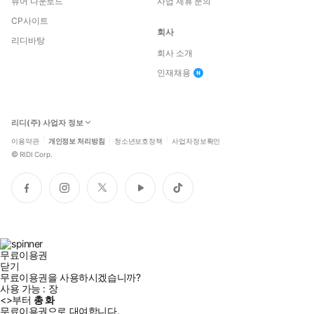
뷰어 다운로드
사업 제휴 문의
CP사이트
회사
리디바탕
회사 소개
인재채용
리디(주) 사업자 정보
이용약관
개인정보 처리방침
청소년보호정책
사업자정보확인
©
RIDI Corp.
페
인
트
유
틱
이
스
위
튜
톡
스
타
터
브
북
그
램
무료이용권
닫기
무료이용권을 사용하시겠습니까?
사용 가능 :
장
<
>부터
총
화
무료이용권으로 대여합니다.