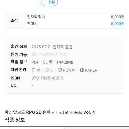
관심
전자책 정가
6,000원
소장
판매가
6,000원
출간 정보
2025.07.21
전자책 출간
듣기 기능
TTS(듣기)
미
지원
파일 정보
PDF
144.2MB
55 쪽
지원 환경
PC뷰어
PAPER
앱
웹
ISBN
9791188546695
UCI
-
아리안로드 RPG 2E 슈퍼 시나리오 서포트 vol. 4
작품 정보