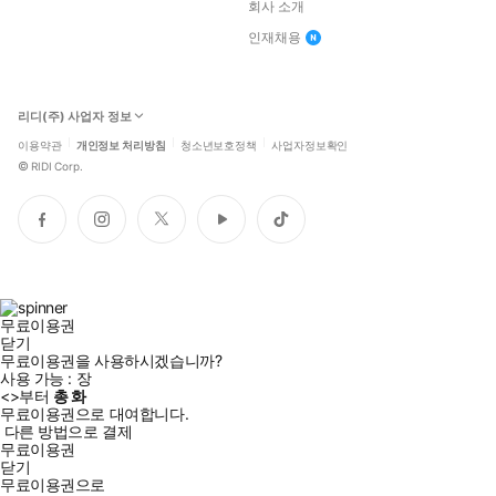
회사 소개
인재채용
리디(주) 사업자 정보
이용약관
개인정보 처리방침
청소년보호정책
사업자정보확인
©
RIDI Corp.
페
인
트
유
틱
이
스
위
튜
톡
스
타
터
브
북
그
램
무료이용권
닫기
무료이용권을 사용하시겠습니까?
사용 가능 :
장
<
>부터
총
화
무료이용권으로 대여합니다.
다른 방법으로 결제
무료이용권
닫기
무료이용권으로