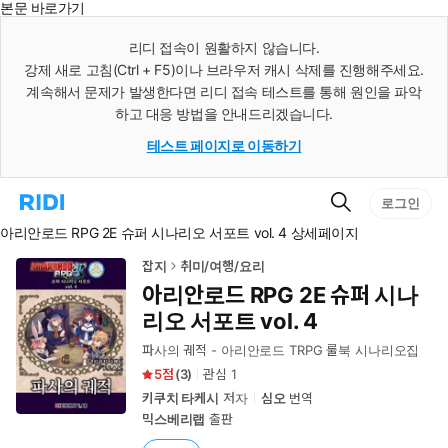
본문 바로가기
인
스
리디 접속이 원활하지 않습니다.
턴
강제 새로 고침(Ctrl + F5)이나 브라우저 캐시 삭제를 진행해주세요.
트
검
계속해서 문제가 발생한다면 리디 접속 테스트를 통해 원인을 파악
색
하고 대응 방법을 안내드리겠습니다.
테스트 페이지로 이동하기
검
리
로그인
색
디
아리안로드 RPG 2E 슈퍼 시나리오 서포트 vol. 4 상세페이지
홈
으
로
잡지
취미/여행/요리
이
아리안로드 RPG 2E 슈퍼 시나
동
리오 서포트 vol. 4
파사의 궤적 - 아리안로드 TRPG 룰북 시나리오집
5
(
3
)
관심
1
키쿠치 타케시
저자
심오
번역
믹스베리랩
출판