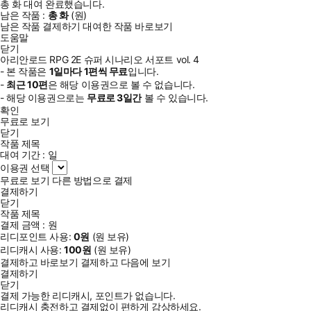
총
화
대여 완료했습니다.
남은 작품 :
총
화
(
원)
남은 작품 결제하기
대여한 작품 바로보기
도움말
닫기
아리안로드 RPG 2E 슈퍼 시나리오 서포트 vol. 4
- 본 작품은
1일
마다
1
편씩 무료
입니다.
-
최근
10편
은 해당 이용권으로 볼 수 없습니다.
- 해당 이용권으로는
무료로
3일
간
볼 수 있습니다.
확인
무료로 보기
닫기
작품 제목
대여 기간 :
일
이용권 선택
무료로 보기
다른 방법으로 결제
결제하기
닫기
작품 제목
결제 금액 :
원
리디포인트 사용:
0
원
(
원 보유)
리디캐시 사용:
100
원
(
원 보유)
결제하고 바로보기
결제하고 다음에 보기
결제하기
닫기
결제 가능한 리디캐시, 포인트가 없습니다.
리디캐시 충전하고 결제없이 편하게 감상하세요.