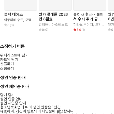
블랙 데이즈
월간 플래툰 2026
둘이서 형사 - 둘이
월간
년 8월호
서 수사 추가 규칙&
6년
아쿠타베 우류
,
모험기획국
,
유범
시나리오북
멀티매니아호비스트
히라노 루이지
,
모험기획국
월
,
0
(
0
)
0
(
0
)
5.0
(
1
)
0
소장하기 버튼
위시리스트에 담기
카트에 담기
선물하기
소장하기
성인 인증 안내
성인 재인증 안내
닫기
닫기
성인 인증 안내
성인 재인증 안내
청소년보호법에 따라 성인 인증은 1년간
유효하며, 기간이 만료되어 재인증이 필요합니다.