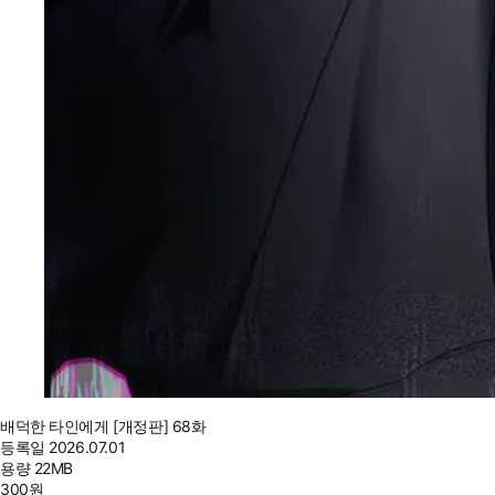
배덕한 타인에게 [개정판] 68화
등록일
2026.07.01
용량
22MB
300
원