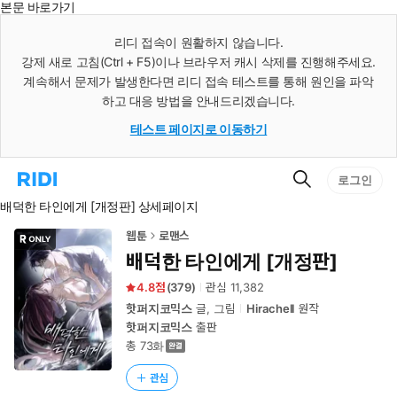
본문 바로가기
인
스
리디 접속이 원활하지 않습니다.
턴
강제 새로 고침(Ctrl + F5)이나 브라우저 캐시 삭제를 진행해주세요.
트
검
계속해서 문제가 발생한다면 리디 접속 테스트를 통해 원인을 파악
색
하고 대응 방법을 안내드리겠습니다.
테스트 페이지로 이동하기
검
리
로그인
색
디
배덕한 타인에게 [개정판] 상세페이지
홈
으
로
웹툰
로맨스
이
배덕한 타인에게 [개정판]
동
4.8
(
379
)
관심
11,382
핫퍼지코믹스
글, 그림
Hirachell
원작
핫퍼지코믹스
출판
총 73화
관심