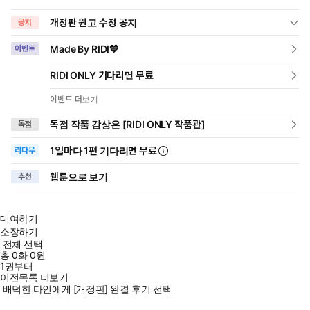
개정판 원고 수정 공지
공지
Made By RIDI💙
이벤트
RIDI ONLY 기다리면 무료
이벤트 더보기
독점 작품 감상은 [RIDI ONLY 작품관]
독점
1일
마다
1편 기다리면 무료
리다무
웹툰으로 보기
추천
대여하기
소장하기
전체 선택
총
0
화
0원
1권부터
이전목록 더보기
배덕한 타인에게 [개정판] 완결 후기 선택