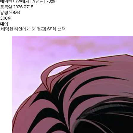
배덕한 타인에게 [개정판] 70화
등록일
2026.07.15
용량
20MB
300
원
대여
배덕한 타인에게 [개정판] 69화 선택