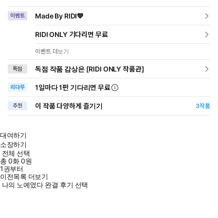
Made By RIDI💙
이벤트
RIDI ONLY 기다리면 무료
이벤트 더보기
독점 작품 감상은 [RIDI ONLY 작품관]
독점
1일
마다
1편 기다리면 무료
리다무
이 작품 다양하게 즐기기
추천
3
작품
대여하기
소장하기
전체 선택
총
0
화
0원
1권부터
이전목록 더보기
나의 노예였다 완결 후기 선택