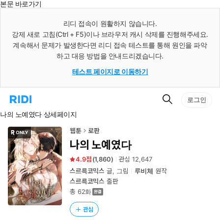
본문 바로가기
인
스
리디 접속이 원활하지 않습니다.
턴
강제 새로 고침(Ctrl + F5)이나 브라우저 캐시 삭제를 진행해주세요.
트
검
계속해서 문제가 발생한다면 리디 접속 테스트를 통해 원인을 파악
색
하고 대응 방법을 안내드리겠습니다.
테스트 페이지로 이동하기
검
리
로그인
색
디
나의 노예였다 상세페이지
홈
으
로
웹툰
로판
이
나의 노예였다
동
4.9
(
1,860
)
관심
12,647
스르륵코믹스
글, 그림
루비체
원작
스르륵코믹스
출판
총 62화
관심