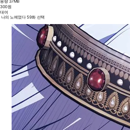
용량
37MB
300
원
대여
나의 노예였다 59화 선택