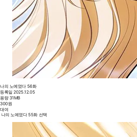
나의 노예였다 56화
등록일
2025.12.05
용량
31MB
300
원
대여
나의 노예였다 55화 선택