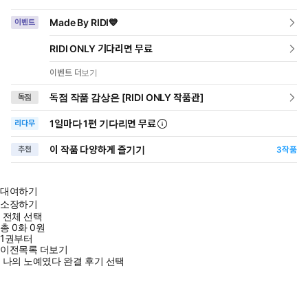
Made By RIDI💙
이벤트
RIDI ONLY 기다리면 무료
이벤트 더보기
독점 작품 감상은 [RIDI ONLY 작품관]
독점
1일
마다
1편 기다리면 무료
리다무
이 작품 다양하게 즐기기
추천
3
작품
대여하기
소장하기
전체 선택
총
0
화
0원
1권부터
이전목록 더보기
나의 노예였다 완결 후기 선택