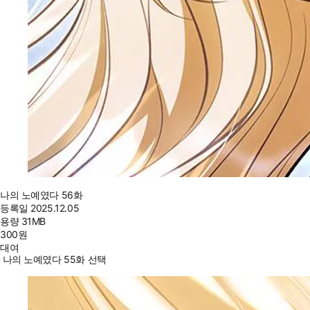
나의 노예였다 56화
등록일
2025.12.05
용량
31MB
300
원
대여
나의 노예였다 55화 선택