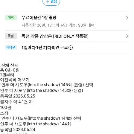
관심
무료이용권 1장 증정
혜택
사용기한 30일, 1인 1회 발급 가능, 90일 대여
독점 작품 감상은 [RIDI ONLY 작품관]
독점
1일
마다
1편 기다리면 무료
리다무
전체 선택
총
0
화
0원
1권부터
이전목록 더보기
인투 더 섀도우(Into the shadow) 145화 (완결) 선택
인투 더 섀도우(Into the shadow) 145화 (완결)
등록일
2026.05.25
글자수
약 4.1천 자
100
원
소장
인투 더 섀도우(Into the shadow) 144화 선택
인투 더 섀도우(Into the shadow) 144화
등록일
2026.05.24