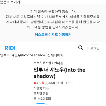
본문 바로가기
인
스
리디 접속이 원활하지 않습니다.
턴
강제 새로 고침(Ctrl + F5)이나 브라우저 캐시 삭제를 진행해주세요.
트
검
계속해서 문제가 발생한다면 리디 접속 테스트를 통해 원인을 파악
색
하고 대응 방법을 안내드리겠습니다.
테스트 페이지로 이동하기
검
리
로그인
색
디
인투 더 섀도우(Into the shadow) 상세페이지
홈
으
로
로맨스 웹소설
현대물
이
인투 더 섀도우(Into the
동
shadow)
4.9
(
3,333
)
관심
11,583
이분홍
저자
블랙엔
출판
총 145화