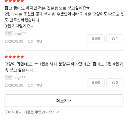
짧고 굵어요 하지만 저는 긴분량으로 보고싶네요ㅠ
2권에서는 조신한 공과 섹시한 수뿐만아니라 귀여운 고양이도 나오고 씬
도 만족스러웠습니다
3권 기다릴게요~
bbu***
댓글
0
1
2026.05.30
신고
차단
고양이 귀엽네요. ^^ 1권을 봐서 분량은 예상했어요. 짧아도 3권 4권 계
속 보고 싶습니다.
big***
댓글
0
0
2026.05.30
신고
차단
더보기
구매자 표시 기준은 무엇인가요?