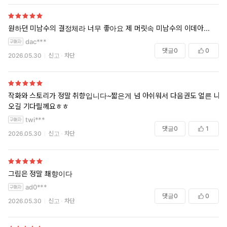
원하던 미남수의 결정체라 너무 좋아요 제 머릿속 미남수의 이데아...
dac***
댓글
0
0
2026.05.30
신고
차단
작화와 스토리가 정말 취향입니다~짧은게 넘 아쉬워서 다음권도 얼른 나
오길 기다릴께요ㅎㅎ
twi***
댓글
0
1
2026.05.30
신고
차단
그림은 정말 쵀향이다
ad0***
댓글
0
0
2026.05.30
신고
차단