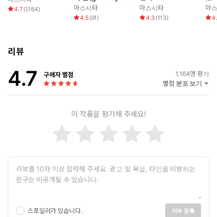
r.TOP)
마스시타
마스시타
마
4.7
(
1,164
)
4.5
(
91
)
4.3
(
113
)
4
리뷰
4.7
1,164
명 평가
구매자 별점
별점 분포 보기
이 작품을 평가해 주세요!
스포일러가 있습니다.
리뷰 등록