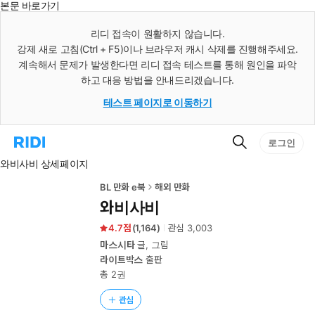
본문 바로가기
인
스
리디 접속이 원활하지 않습니다.
턴
강제 새로 고침(Ctrl + F5)이나 브라우저 캐시 삭제를 진행해주세요.
트
검
계속해서 문제가 발생한다면 리디 접속 테스트를 통해 원인을 파악
색
하고 대응 방법을 안내드리겠습니다.
테스트 페이지로 이동하기
검
리
로그인
색
디
와비사비 상세페이지
홈
으
로
BL 만화 e북
해외 만화
이
와비사비
동
4.7
(
1,164
)
관심
3,003
마스시타
글, 그림
라이트박스
출판
총 2권
관심