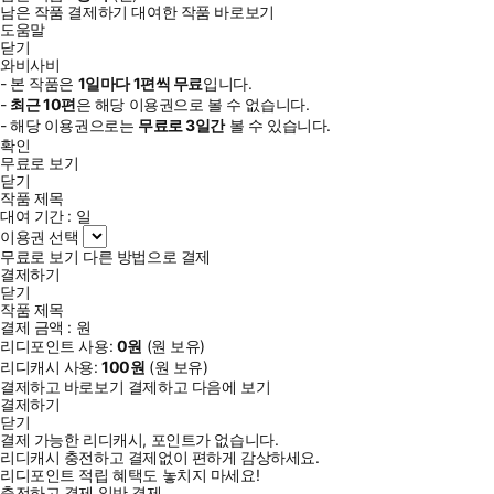
남은 작품 결제하기
대여한 작품 바로보기
도움말
닫기
와비사비
- 본 작품은
1일
마다
1
편씩 무료
입니다.
-
최근
10편
은 해당 이용권으로 볼 수 없습니다.
- 해당 이용권으로는
무료로
3일
간
볼 수 있습니다.
확인
무료로 보기
닫기
작품 제목
대여 기간 :
일
이용권 선택
무료로 보기
다른 방법으로 결제
결제하기
닫기
작품 제목
결제 금액 :
원
리디포인트 사용:
0
원
(
원 보유)
리디캐시 사용:
100
원
(
원 보유)
결제하고 바로보기
결제하고 다음에 보기
결제하기
닫기
결제 가능한 리디캐시, 포인트가 없습니다.
리디캐시 충전하고 결제없이 편하게 감상하세요.
리디포인트 적립 혜택도 놓치지 마세요!
충전하고 결제
일반 결제