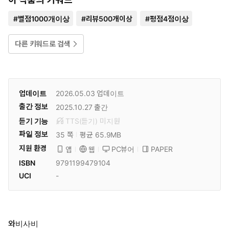
#
별점1000개이상
#
리뷰500개이상
#
평점4점이상
다른 키워드로 검색
업데이트
2026.05.03
업데이트
출간 정보
2025.10.27
출간
듣기 기능
TTS(듣기)
미
지원
파일 정보
35 쪽
평균 65.9MB
지원 환경
PC뷰어
PAPER
앱
웹
ISBN
9791199479104
UCI
-
와비사비