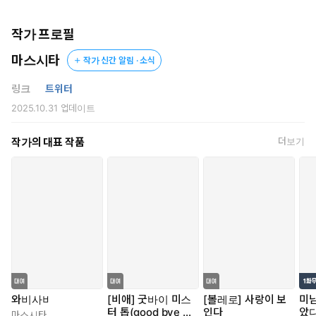
완벽하지 않은 두 사람이 만들어 내는 아름다운 사랑.
작가 프로필
정비소 직원 아담은 단골손님인 변호사 벤자민에게 첫눈에 반했지
마스시타
작가 신간 알림 · 소식
만 그와 자신 사이에 '다름'을 느끼고 선뜻 다가가지 못한다.
그러던 어느 날 벤자민이 먼저 아담에게 고백을 하고 두 사람은 동
링크
트위터
거하게 되는데….
2025.10.31
업데이트
강렬한 고수위 BL 단편선!
작가의 대표 작품
더보기
와비사비
[비애] 굿바이 미스
[볼레로] 사랑이 보
미
터 톱(good bye M
인다
았
마스시타