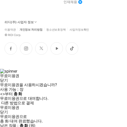
인재채용
리디(주) 사업자 정보
이용약관
개인정보 처리방침
청소년보호정책
사업자정보확인
©
RIDI Corp.
페
인
트
유
틱
이
스
위
튜
톡
스
타
터
브
북
그
램
무료이용권
닫기
무료이용권을 사용하시겠습니까?
사용 가능 :
장
<
>부터
총
화
무료이용권으로 대여합니다.
다른 방법으로 결제
무료이용권
닫기
무료이용권으로
총
화
대여 완료했습니다.
남은 작품 :
총
화
(
원)