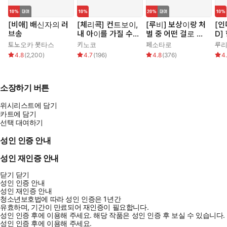
[비애] 배신자의 러
[체리콕] 컨트보이,
[루비] 보상이랑 처
[인
브송
내 아이를 가질 수
벌 중 어떤 걸로 할
D]
있습니다!
래요?
봐
토노오카 못타스
키노코
페소타로
루
4.8
(
2,200
)
4.7
(
196
)
4.8
(
376
)
4
소장하기 버튼
위시리스트에 담기
카트에 담기
선택 대여하기
성인 인증 안내
성인 재인증 안내
닫기
닫기
성인 인증 안내
성인 재인증 안내
청소년보호법에 따라 성인 인증은 1년간
유효하며, 기간이 만료되어 재인증이 필요합니다.
성인 인증 후에 이용해 주세요.
해당 작품은 성인 인증 후 보실 수 있습니다.
성인 인증 후에 이용해 주세요.