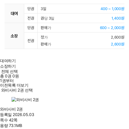
단권
3일
400 ~ 1,000원
대여
전권
권당 3일
1,400원
단권
판매가
600 ~ 2,000원
소장
정가
2,600원
전권
판매가
2,600원
대여하기
소장하기
전체 선택
총
0
권
0원
1권부터
이전목록 더보기
와비사비 2권 선택
와비사비 2권
등록일
2026.05.03
쪽수
42쪽
용량
73.1MB