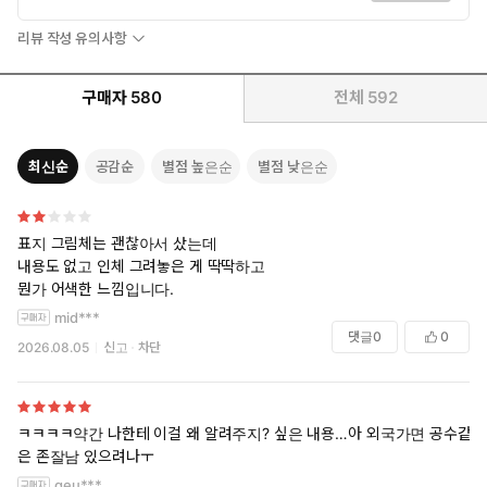
리뷰 작성 유의사항
구매자
580
전체
592
최신순
공감순
별점 높은순
별점 낮은순
표지 그림체는 괜찮아서 샀는데
내용도 없고 인체 그려놓은 게 딱딱하고
뭔가 어색한 느낌입니다.
mid***
댓글
0
0
2026.08.05
신고
차단
ㅋㅋㅋㅋ약간 나한테 이걸 왜 알려주지? 싶은 내용…아 외국가면 공수같
은 존잘남 있으려나ㅜ
geu***