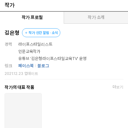
더 확장된다. 이제 아이들의 교육영역을 단순히 학교교과에 한정짓
작가
지 말고 아이의 삶 전체에 영향을 미칠 세상 모든 삶의 앎에 집중하
고 안내해야 한다. 의식주를 비롯한 일상의 모든 것이 배움이 되는
작가 프로필
작가 소개
프로젝트 학습인 것이다. 더위를 피해 계곡으로 캠핑을 가기 위해서
는 의식주 모든 것이 필요하고, 캠핑의 준비과정과 캠핑의 과정 모두
김은형
작가 신간 알림 · 소식
가 아이에겐 큰 배움이 되는 것처럼. 이것이 바로 ‘라이프스타일 교
육’이다.
경력
라이프스타일리스트
저자는 코로나19 이후 급격하게 떠오른 ‘메타버스’를 크게 두 가지
인문교육작가
갈래로 구분하여 미래 교육을 전망하였다. 게임과 같은 상품자본
유튜브 '김은형라이프스타일교육TV' 운영
주의 기반 ‘디지털 메타버스’와 자연이 태초부터 간직한 개별적이
링크
페이스북
블로그
고 우주적인 ‘내추럴(natural) 메타버스’가 그것이다. 이것을 더 쉬
2021.12.23
업데이트
운 일상용어로 말하자면, 전자는 과학기술 문명의 발달적 측면이고,
후자는 슬로우 라이프적인 삶의 지향이라고 할 수 있다. 두 갈래 길
작가의 대표 작품
더보기
모두 메타버스세대인 Z세대 아이들이 살아야 할 메타팩션의 현실
세계다. 아이들이 두 개의 세계를 스스로의 상상력으로 지혜롭게
선택하고 결정해서 인간답고 조화롭게 살아가도록 돕는 일이 미래
교육의 역할이다.
이 책은 메타버스세대인 Z세대 아이들이 자신의 특이성을 지켜나갈
수 있도록 개별 맞춤형 교육 프로그램으로 교육의 판을 새롭게 디자