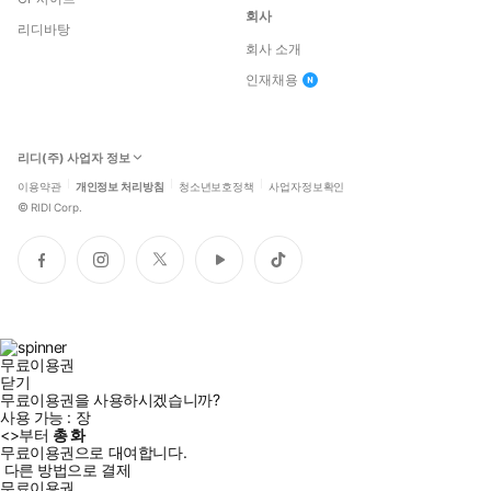
회사
리디바탕
회사 소개
인재채용
리디(주) 사업자 정보
이용약관
개인정보 처리방침
청소년보호정책
사업자정보확인
©
RIDI Corp.
페
인
트
유
틱
이
스
위
튜
톡
스
타
터
브
북
그
램
무료이용권
닫기
무료이용권을 사용하시겠습니까?
사용 가능 :
장
<
>부터
총
화
무료이용권으로 대여합니다.
다른 방법으로 결제
무료이용권