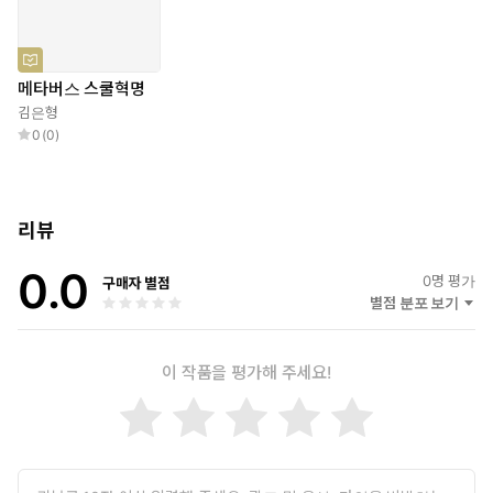
인하자고 제안한다. 따라서 이 책은 교육자들과 부모들이 미래 교육
의 방향성을 찾는 데 길잡이가 되어 줄 것이다.
메타버스 스쿨혁명
김은형
0
(
0
)
리뷰
0.0
0
명 평가
구매자 별점
별점 분포 보기
이 작품을 평가해 주세요!