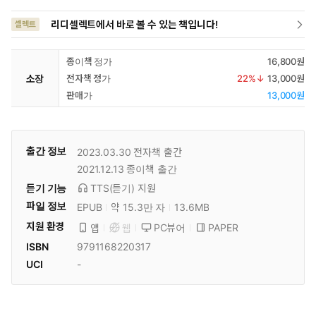
리디셀렉트에서 바로 볼 수 있는 책입니다!
셀렉트
종이책 정가
16,800원
소장
전자책 정가
22
%↓
13,000원
판매가
13,000원
출간 정보
2023.03.30
전자책 출간
2021.12.13
종이책 출간
듣기 기능
TTS(듣기)
지원
파일 정보
EPUB
약 15.3만 자
13.6MB
지원 환경
PC뷰어
PAPER
앱
웹
ISBN
9791168220317
UCI
-