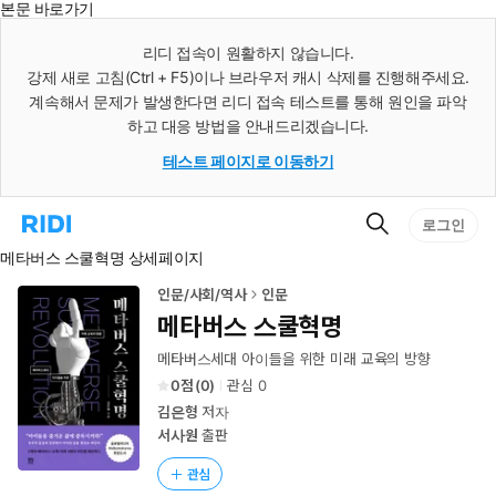
본문 바로가기
인
스
리디 접속이 원활하지 않습니다.
턴
강제 새로 고침(Ctrl + F5)이나 브라우저 캐시 삭제를 진행해주세요.
트
검
계속해서 문제가 발생한다면 리디 접속 테스트를 통해 원인을 파악
색
하고 대응 방법을 안내드리겠습니다.
테스트 페이지로 이동하기
검
리
로그인
색
디
메타버스 스쿨혁명 상세페이지
홈
으
로
인문/사회/역사
인문
이
메타버스 스쿨혁명
동
메타버스세대 아이들을 위한 미래 교육의 방향
0
(
0
)
관심
0
김은형
저자
서사원
출판
관심