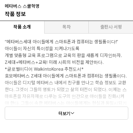
메타버스 스쿨혁명
작품 정보
작품 소개
목차
출판사 서평
“메타버스세대 아이들에게 스마트폰과 컴퓨터는 생필품이다!”
아이들이 자신의 특이성을 지켜나가도록
개별 맞춤형 교육 프로그램으로 교육의 판을 새롭게 디자인하자.
Z세대+메타버스+교육! 미래 사회의 비전을 제안하다.
*글로벌미디어 WalkintoKorea 추천도서*
호모메타버스 Z세대 아이들에게 스마트폰과 컴퓨터는 생필품이다.
아이들은 디지털 메타버스 내에서 친구를 만나고 학습 정보도 교환
한다. 그것이 그들의 영토가 되었고 삶의 터전이 되었다. 이제는 스
마트폰을 자유자재로 다루는 도구의 인간으로 아이들을 진화시켜
야 한다. 그들이 속한 메타버스는 아이들에게는 현실과 동일시되기
때문에 교육 목표를 뚜렷이 하고 유아기부터 단계별 철학과 인성 교
더보기
육을 진행해야 한다.
위대한 개인은 스스로 가치 있는 선택과 결정을 통해 탄생한다. 아
이들의 교육 또한 스스로 자발적으로 탐구영역을 넓혀나갈 때 더욱