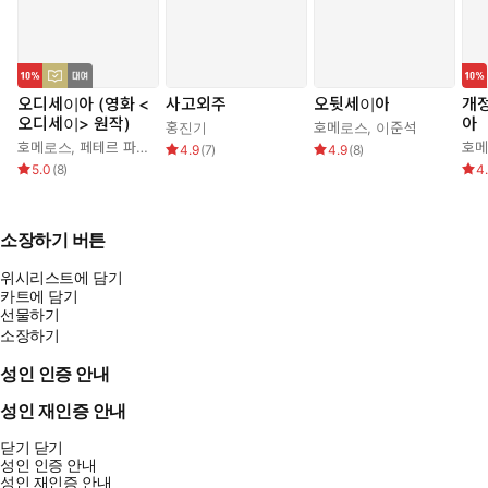
오디세이아 (영화 <
사고외주
오뒷세이아
개정
오디세이> 원작)
아
홍진기
호메로스
,
이준석
호메로스
,
페테르 파울 루벤스
,
박문재
호
4.9
(
7
)
4.9
(
8
)
5.0
(
8
)
4
소장하기 버튼
위시리스트에 담기
카트에 담기
선물하기
소장하기
성인 인증 안내
성인 재인증 안내
닫기
닫기
성인 인증 안내
성인 재인증 안내