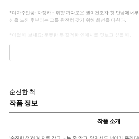
*여자주인공: 차정하 - 취향 까다로운 권이건조차 첫 만남에서부
신을 느낀 후부터는 그를 완전히 갖기 위해 최선을 다한다.
*이럴 때 보세요: 풋풋한 듯 질척한 연애사를 엿보고 싶을 때.
*공감 글귀:
내가 너 좋아하는 거 알잖아.
순진한 척
작품 정보
작품 소개
‘순진한 척’하며 저를 갖고 노는 줄 알고, 알면서도 넘어가 주겠