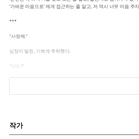
‘가벼운 마음으로’ 제게 접근하는 줄 알고, 저 역시 너무 마음 주
***
“사랑해.”
심장이 덜컹, 기쁘게 추락했다.
“너는?”
넌지시 채근하는 말에는 멈칫하다 곧바로 고개를 크게 끄덕였다. 
“그러면 우린 절대 헤어지면 안 되겠네.”
그런 생각 같은 건 앞으로 하지도 말라며, 언제나 이렇게 함께 
은 그 끈적한 뉘앙스를 정하는 분명 본능적으로 알아챘지만 개의
작가
그거야말로 정하가 원했던 유혹의 형태였으므로.