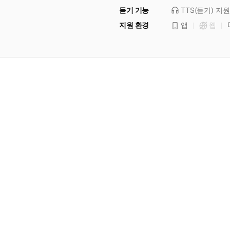
듣기 기능
TTS(듣기)
지원
지원 환경
앱
웹