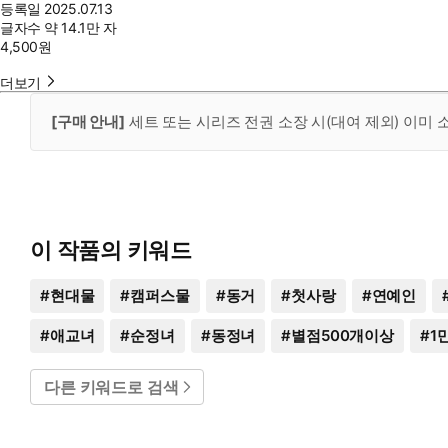
등록일
2025.07.13
글자수
약 14.1만 자
4,500
원
더보기
[구매 안내]
세트 또는 시리즈 전권 소장 시(대여 제외) 이미
이 작품의 키워드
#
현대물
#
캠퍼스물
#
동거
#
첫사랑
#
연예인
#
애교녀
#
순정녀
#
동정녀
#
별점500개이상
#
1
다른 키워드로 검색