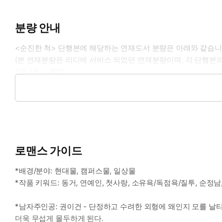
분량 안내
<순진한 척> 단행본에 해당하는 연재도서 분량은 아래와 같습니
(본 연재분량은 리디에 서비스 되었던 연재분량이며, 각 단행본의
1권: 1화 ~ 40화
2권: 41화 ~ 79화
3권: 80화 ~ 외전 9화
로맨스 가이드
*배경/분야: 현대물, 캠퍼스물, 일상물
*작품 키워드: 동거, 연예인, 첫사랑, 소유욕/독점욕/질투, 순정남
*남자주인공: 권이건 - 단정하고 수려한 외형에 왜인지 모를 날
더욱 무섭게 몰두하게 된다.