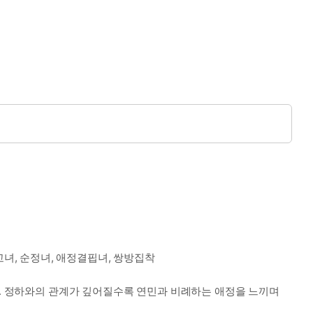
애교녀, 순정녀, 애정결핍녀, 쌍방집착
편. 정하와의 관계가 깊어질수록 연민과 비례하는 애정을 느끼며