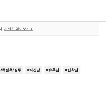
다.
자세히 알아보기 >
/독점욕/질투
#
직진남
#
유혹남
#
집착남