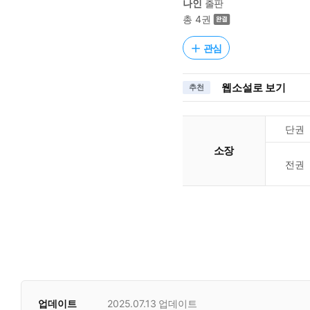
나인
출판
총 4권
관심
웹소설로 보기
추천
단권
소장
전권
업데이트
2025.07.13
업데이트