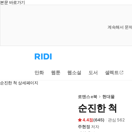
본문 바로가기
계속해서 문제
리
디
홈
으
만화
웹툰
웹소설
도서
셀렉트
로
이
순진한 척 상세페이지
동
로맨스 e북
현대물
순진한 척
4.4
(
645
)
관심
562
주현정
저자