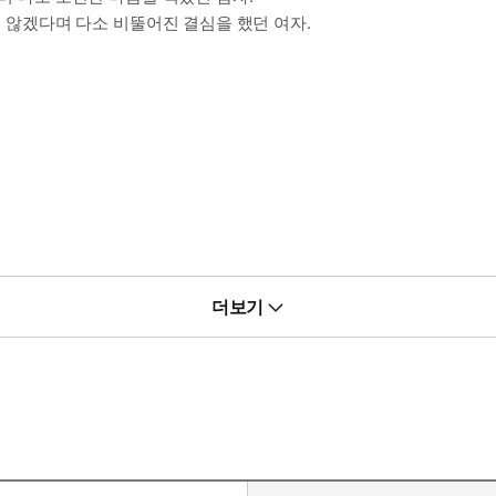
지 않겠다며 다소 비뚤어진 결심을 했던 여자.
나도 사랑해, 뒤이어 다급하게 터져 나온 소리를 듣던 그의 눈매가 활
더보기
있자고 속삭였다. 나긋나긋한 어투로 포장한 질척한 속내는 마치 촘촘하
치 않았다.