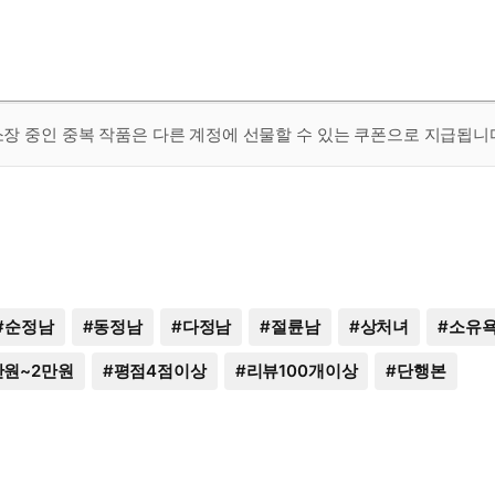
 소장 중인 중복 작품은 다른 계정에 선물할 수 있는 쿠폰으로 지급됩니
#
순정남
#
동정남
#
다정남
#
절륜남
#
상처녀
#
소유욕
만원~2만원
#
평점4점이상
#
리뷰100개이상
#
단행본