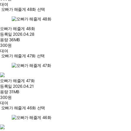
대여
오빠가 해줄게 48화 선택
오빠가 해줄게 48화
등록일
2026.04.28
용량
36MB
300
원
대여
오빠가 해줄게 47화 선택
오빠가 해줄게 47화
등록일
2026.04.21
용량
31MB
300
원
대여
오빠가 해줄게 46화 선택