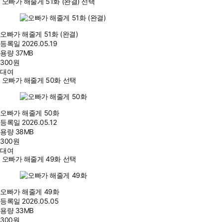
오빠가 해줄게 51화 (완결) 선택
오빠가 해줄게 51화 (완결)
등록일
2026.05.19
용량
37MB
300
원
대여
오빠가 해줄게 50화 선택
오빠가 해줄게 50화
등록일
2026.05.12
용량
38MB
300
원
대여
오빠가 해줄게 49화 선택
오빠가 해줄게 49화
등록일
2026.05.05
용량
33MB
300
원