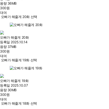
용량
36MB
300
원
대여
오빠가 해줄게 20화 선택
오빠가 해줄게 20화
등록일
2025.10.14
용량
37MB
300
원
대여
오빠가 해줄게 19화 선택
오빠가 해줄게 19화
등록일
2025.10.07
용량
30MB
300
원
대여
오빠가 해줄게 18화 선택