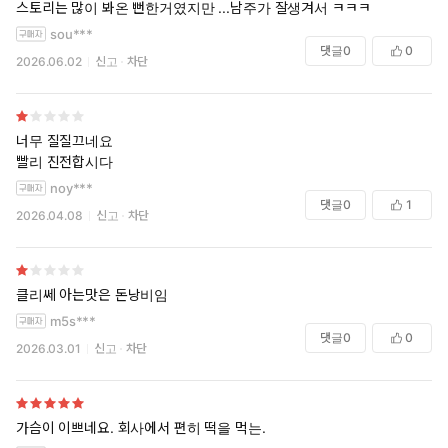
스토리는 많이 봐온 뻔한거였지만 ...남주가 잘생겨서 ㅋㅋㅋ
sou***
댓글
0
0
2026.06.02
신고
차단
너무 질질끄네요
빨리 진전합시다
noy***
댓글
0
1
2026.04.08
신고
차단
클리쎄 아는맛은 돈낭비임
m5s***
댓글
0
0
2026.03.01
신고
차단
가슴이 이쁘네요. 회사에서 편히 떡을 먹는.