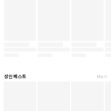
성인 베스트
더보기