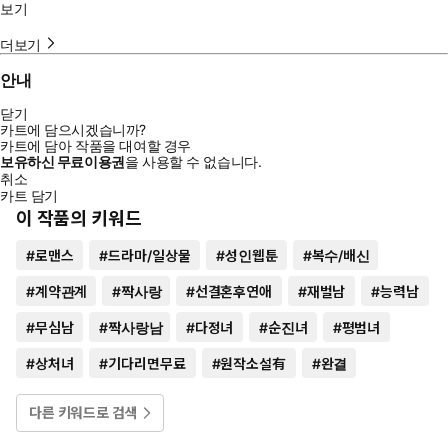
보기
더보기
안내
닫기
카트에 담으시겠습니까?
카트에 담아 작품을 대여할 경우
보유하신 무료이용권
을 사용할 수 없습니다.
취소
카트 담기
이 작품의 키워드
#
로맨스
#
드라마/일상물
#
성인웹툰
#
복수/배신
#
계약관계
#
짝사랑
#
선결혼후연애
#
재벌남
#
능력남
#
무심남
#
짝사랑남
#
다정녀
#
순진녀
#
평범녀
#
상처녀
#
기다리면무료
#
원작소설有
#
완결
다른 키워드로 검색