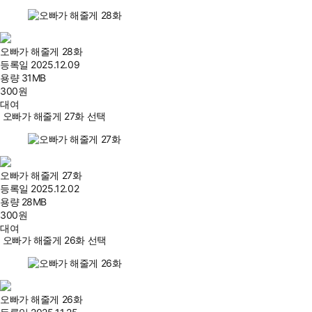
오빠가 해줄게 28화
등록일
2025.12.09
용량
31MB
300
원
대여
오빠가 해줄게 27화 선택
오빠가 해줄게 27화
등록일
2025.12.02
용량
28MB
300
원
대여
오빠가 해줄게 26화 선택
오빠가 해줄게 26화