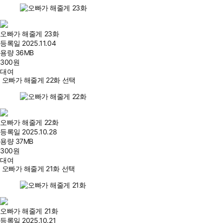
오빠가 해줄게 23화
등록일
2025.11.04
용량
36MB
300
원
대여
오빠가 해줄게 22화 선택
오빠가 해줄게 22화
등록일
2025.10.28
용량
37MB
300
원
대여
오빠가 해줄게 21화 선택
오빠가 해줄게 21화
등록일
2025.10.21