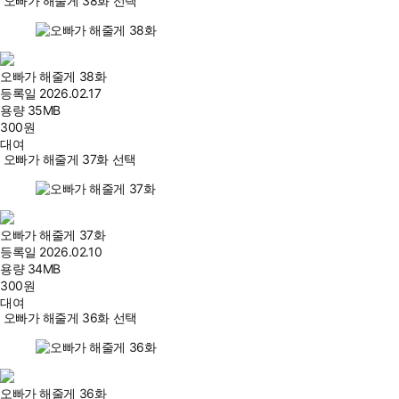
오빠가 해줄게 38화 선택
오빠가 해줄게 38화
등록일
2026.02.17
용량
35MB
300
원
대여
오빠가 해줄게 37화 선택
오빠가 해줄게 37화
등록일
2026.02.10
용량
34MB
300
원
대여
오빠가 해줄게 36화 선택
오빠가 해줄게 36화