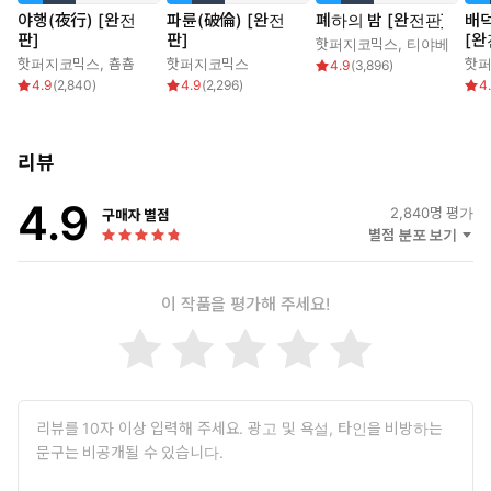
야행(夜行) [완전
파륜(破倫) [완전
폐하의 밤 [완전판]
배
판]
판]
[완
핫퍼지코믹스
,
티야베
핫퍼지코믹스
,
춈춈
핫퍼지코믹스
핫
4.9
(
3,896
)
4.9
(
2,840
)
4.9
(
2,296
)
4
리뷰
4.9
2,840
명 평가
구매자 별점
별점 분포 보기
이 작품을 평가해 주세요!