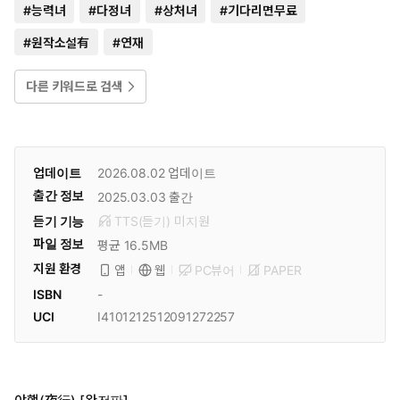
#
능력녀
#
다정녀
#
상처녀
#
기다리면무료
#
원작소설有
#
연재
다른 키워드로 검색
업데이트
2026.08.02
업데이트
출간 정보
2025.03.03
출간
듣기 기능
TTS(듣기)
미
지원
파일 정보
평균 16.5MB
지원 환경
PC뷰어
PAPER
앱
웹
ISBN
-
UCI
I4101212512091272257