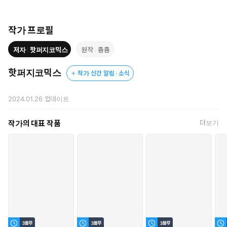
작가 프로필
저자
핫퍼지코믹스
원작
춈춈
핫퍼지코믹스
작가 신간 알림 · 소식
2024.01.26
업데이트
작가의 대표 작품
더보기