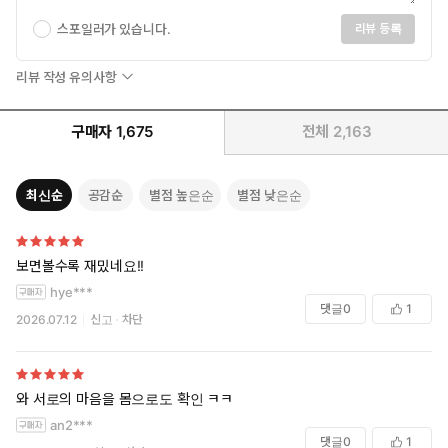
스포일러가 있습니다.
리뷰 등록
리뷰 작성 유의사항
구매자
1,675
전체
2,163
최신순
공감순
별점 높은순
별점 낮은순
보면볼수록 재밌네요!!
hye***
댓글
0
1
2026.07.12
신고
차단
와 서로의 마음을 몸으로도 확인 ㅋㅋ
an2***
댓글
0
1