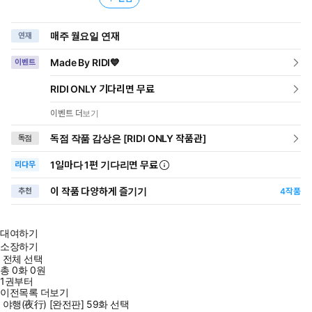
매주 월요일 연재
연재
Made By RIDI💙
이벤트
RIDI ONLY 기다리면 무료
이벤트 더보기
독점 작품 감상은 [RIDI ONLY 작품관]
독점
1일
마다
1편 기다리면 무료
리다무
이 작품 다양하게 즐기기
추천
4
작품
대여하기
소장하기
전체 선택
총
0
화
0원
1권부터
이전목록 더보기
야행(夜行) [완전판] 59화 선택