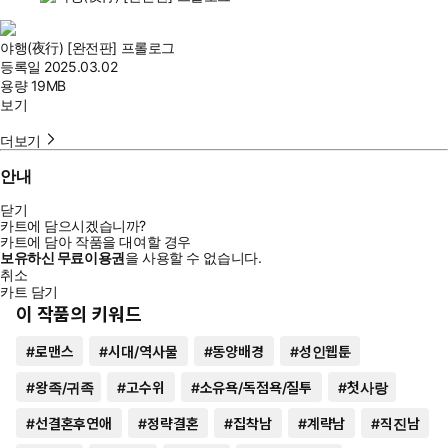
야행(夜行) [완전판] 프롤로그
등록일
2025.03.02
용량
19MB
보기
더보기
안내
닫기
카트에 담으시겠습니까?
카트에 담아 작품을 대여할 경우
보유하신 무료이용권
을 사용할 수 없습니다.
취소
카트 담기
이 작품의 키워드
#
로맨스
#
시대/역사물
#
동양배경
#
성인웹툰
#
왕족/귀족
#
고수위
#
소유욕/독점욕/질투
#
첫사랑
#
선결혼후연애
#
정략결혼
#
집착남
#
계략남
#
직진남