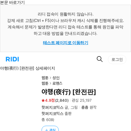
본문 바로가기
인
스
리디 접속이 원활하지 않습니다.
턴
강제 새로 고침(Ctrl + F5)이나 브라우저 캐시 삭제를 진행해주세요.
트
검
계속해서 문제가 발생한다면 리디 접속 테스트를 통해 원인을 파악
색
하고 대응 방법을 안내드리겠습니다.
테스트 페이지로 이동하기
검
리
로그인
색
디
야행(夜行) [완전판] 상세페이지
홈
으
로
웹툰
성인
이
웹툰
로맨스
동
야행(夜行) [완전판]
4.9
(
2,840
)
관심
25,197
핫퍼지코믹스
글, 그림
춈춈
원작
핫퍼지코믹스
출판
총 60화
관심