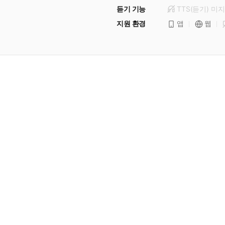
듣기 기능
TTS(듣기)
미
지
지원 환경
앱
웹