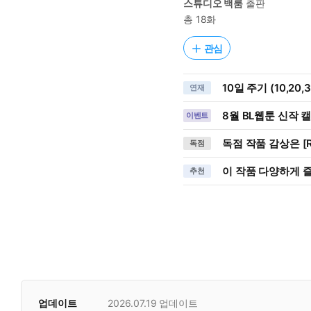
스튜디오 백룸
출판
총 18화
관심
10일 주기 (10,20
연재
8월 BL웹툰 신작 
이벤트
독점 작품 감상은 [R
독점
이 작품 다양하게 
추천
업데이트
2026.07.19
업데이트