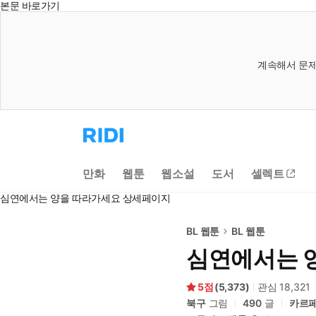
본문 바로가기
계속해서 문제
리
디
홈
으
만화
웹툰
웹소설
도서
셀렉트
로
이
심연에서는 양을 따라가세요 상세페이지
동
BL 웹툰
BL 웹툰
심연에서는 
5
(
5,373
)
관심
18,321
북구
그림
490
글
카르페