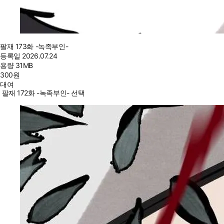
팔재 173화 -녹족부인-
등록일
2026.07.24
용량
31MB
300
원
대여
팔재 172화 -녹족부인- 선택