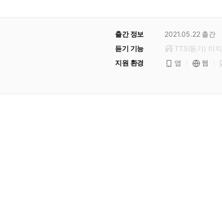
출간 정보
2021.05.22
출간
듣기 기능
TTS(듣기)
미
지
지원 환경
앱
웹