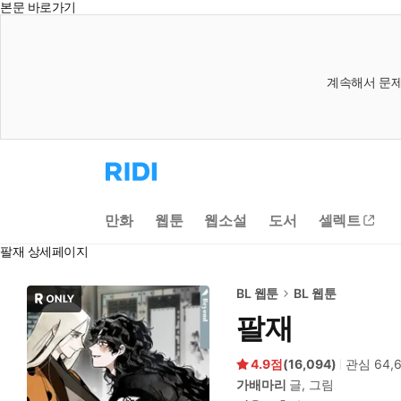
본문 바로가기
계속해서 문제
리
디
홈
으
만화
웹툰
웹소설
도서
셀렉트
로
이
팔재 상세페이지
동
BL 웹툰
BL 웹툰
팔재
4.9
(
16,094
)
관심
64,
가배마리
글, 그림