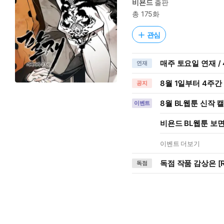
비욘드
출판
총 175화
관심
매주 토요일 연재 / 
연재
8월 1일부터 4주간
공지
8월 BL웹툰 신작 
이벤트
비욘드 BL웹툰 보면
이벤트 더보기
독점 작품 감상은 [R
독점