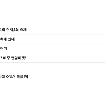
4회 연재,1회 휴재
 휴재 안내
캘린더
? 매주 랜덤티켓!
IDI ONLY 작품관]