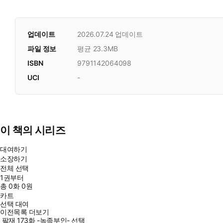
업데이트
2026.07.24
업데이트
파일 정보
평균 23.3MB
ISBN
9791142064098
UCI
-
이 책의 시리즈
대여하기
소장하기
전체 선택
1권부터
총
0
화
0원
카트
선택 대여
이전목록 더보기
팔재 173화 -녹족부인- 선택