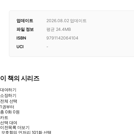
업데이트
2026.08.02
업데이트
파일 정보
평균 24.4MB
ISBN
9791142064104
UCI
-
이 책의 시리즈
대여하기
소장하기
전체 선택
1권부터
총
0
화
0원
카트
선택 대여
이전목록 더보기
모호함의 언저리 101화 선택