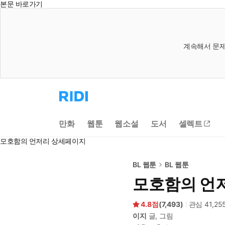
본문 바로가기
계속해서 문제
리
디
홈
으
만화
웹툰
웹소설
도서
셀렉트
로
이
모호함의 언저리 상세페이지
동
BL 웹툰
BL 웹툰
모호함의 언
4.8
(
7,493
)
관심
41,25
이지
글, 그림