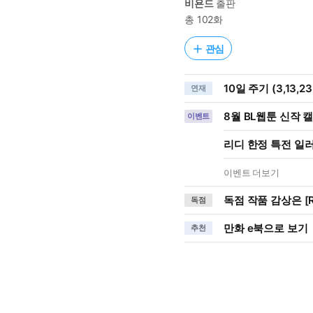
비욘드
출판
총 102화
관심
10일 주기 (3,13,
연재
8월 BL웹툰 신작 
이벤트
리디 한정 특전 일러스트
이벤트 더보기
독점 작품 감상은 [R
독점
만화 e북으로 보기
추천