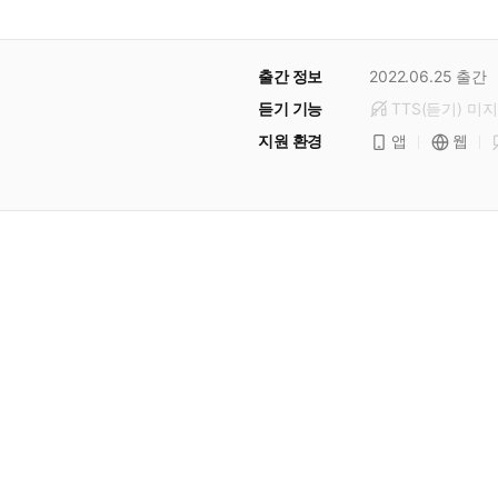
출간 정보
2022.06.25
출간
듣기 기능
TTS(듣기)
미
지
지원 환경
앱
웹