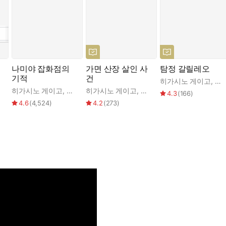
는 실감이 들었어. 나 같은 게. 나 같은 바보가.”
 통해 서서히 변해가는 과정은 그 자체로만으로도 큰 감동을 선사한
나미야 잡화점의
가면 산장 살인 사
탐정 갈릴레오
기적
건
히가시노 게이고
,
양
난주
히가시노 게이고
,
양윤옥
히가시노 게이고
,
김난주
4.3
(
166
)
4.6
(
4,524
)
4.2
(
273
)
으로 유명세를 탄다. 이를테면, 백 점을 맞고 싶은데 어떻게 해야 
 이 답장 편지는 나중에 가서 큰 힘을 발휘한다.
문에 괴로워하는 어느 운동선수이다. 올림픽 출전이 꿈이었는데 그것을 
음악 외길을 걸어가는 어느 아마추어 뮤지션이다. 병으로 쓰러진 아버
째로 펼쳐지고, 사업에 실패해 야반도주하려는 부모에게 실망한 중학생이
기 직장 여성이 어떻게 하면 그 꿈을 이룰 수 있는지를 묻는다.
 꿈을 택할 것인가. 안정적인 미래를 택할 것인가, 불안하지만 좋아하
는 메시지는 결코 가볍지 않다. 무엇보다 인생의 지도에서 내일에 대