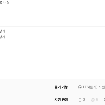
옥
번역
정가
정가
듣기 기능
TTS(듣기)
지원
지원 환경
앱
웹