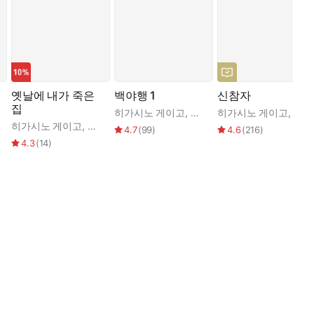
다.
옛날에 내가 죽은
백야행 1
신참자
집
억관
히가시노 게이고
,
김난주
히가시노 게이고
,
김난
히가시노 게이고
,
최고은
4.7
(
99
)
4.6
(
216
)
4.3
(
14
)
하냐고 고민 상담하는 꼬마에게는 선생님께 부탁해서 ‘자신에 관한
포기하고 간병에만 전념해야 할지 고민한다. 두 번째 상담자는 대
지를 대신해 자신의 꿈을 포기하고 가업을 이어야 할지를 고민한
 또 다른 고민 편지를 보낸다. 마지막으로, 고아인 자신을 돌봐
는 일을 계속할 것인가 등등 살다보면 한번쯤은 마주하게 되는 어
한 희망을 잃지 말고 자신의 길을 찾으라는 메시지는 우리로 하여