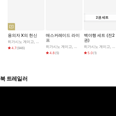
“뭔가 설명은 잘 못하겠지만…….” 고헤이가 우물우물 말했다.
“지금까지 살아오면서 오늘 밤 처음으로 남에게 도움 되는 일을 했다
2
권
세트
_제5장 하늘 위에서 기도를
이렇게 사회적 관심에서 소외되어 있던 인물들이 타인과의 관계를
용의자 X의 헌신
매스커레이드 라이
백야행 세트 (전2
프
권)
히가시노 게이고
,
양억관
히가시노 게이고
,
김은모
히가시노 게이고
,
김
4.7
(
946
)
■ 히가시노 게이고가 들려주는 가슴 훈훈한 이야기
4.8
(
5
)
5.0
(
1
)
살다보면 한번쯤은 마주하게 되는 어려운 선택의 문제
나미야 잡화점은 다소 장난스러운 고민도 진지하게 상담해주는 것
시험’을 치르라고 충고한다. 어떻게 보면 재치 문답 같기도 하지만
북 트레일러
첫 번째 등장하는 고민 상담자는 살날이 얼마 안 남은 연인 때
대로 내려오는 가업인 생선 가게를 포기하고 학업도 중단한 채 
다. 상담을 해주는 입장이던 잡화점 할아버지의 이야기가 세 번
준 분들에게 은혜를 갚기 위해 부자가 되고 싶은 꿈을 간직한 새내
이와 비슷한 고민은 우리 누구에게나 있다. 사랑을 택할 것인가,
려운 선택의 문제인 것이다. 그런 점에서 이 책이 우리에게 전하