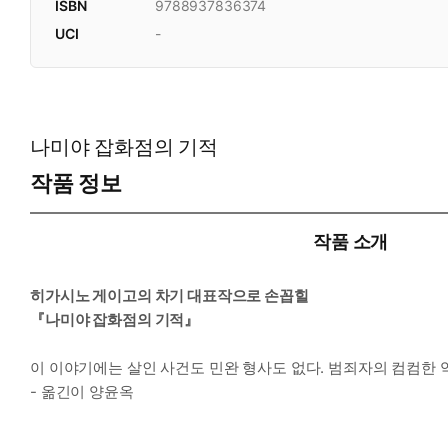
ISBN
9788937836374
UCI
-
나미야 잡화점의 기적
작품 정보
작품 소개
히가시노 게이고의 차기 대표작으로 손꼽힐
『나미야 잡화점의 기적』
이 이야기에는 살인 사건도 민완 형사도 없다. 범죄자의 컴컴한 
- 옮긴이 양윤옥