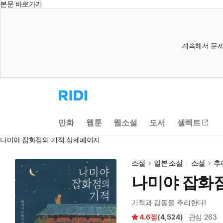
본문 바로가기
계속해서 문제
리
디
홈
으
만화
웹툰
웹소설
도서
셀렉트
로
이
나미야 잡화점의 기적 상세페이지
동
소설
일본 소설
소설
추
나미야 잡화
기적과 감동을 추리한다!
4.6
(
4,524
)
관심
263