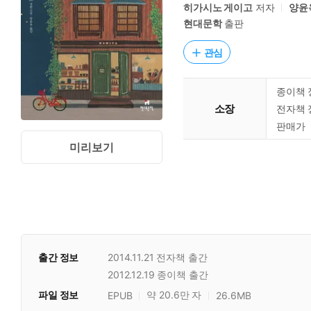
히가시노 게이고
저자
양윤
현대문학
출판
관심
종이책 
소장
전자책 
판매가
미리보기
출간 정보
2014.11.21
전자책 출간
2012.12.19
종이책 출간
파일 정보
약 20.6만 자
EPUB
26.6MB