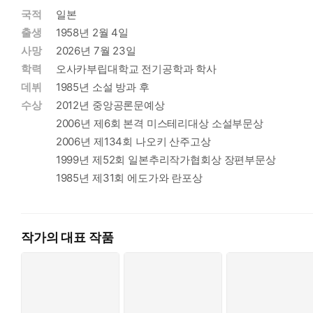
국적
일본
히가시노 게이고, 청년 백수의 언어로 기적과 감동을 추리하다
출생
1958년 2월 4일
뚜렷한 계획 없이 하루하루를 살아가던 세 명의 젊은이에게 일어
이야기의 중심축인 아쓰야, 고헤이, 쇼타는 당장 내일 일도 어떻
사망
2026년 7월 23일
도 직장에서 해고를 당하거나 편의점 아르바이트로 겨우 생계를 유
학력
오사카부립대학교 전기공학과 학사
의뢰한 사람들에게 상처를 주기도 한다.
데뷔
1985년 소설 방과 후
수상
2012년 중앙공론문예상
이런 사치스러운 고민을 들려주시다니, 참 고맙군요.
2006년 제6회 본격 미스테리대상 소설부문상
……
2006년 제134회 나오키 산주고상
앞으로 삼십 년만 지나보세요. 그런 태평한 소리를 하고 있을 때
1999년 제52회 일본추리작가협회상 장편부문상
_제2장 한밤중에 하모니카를
1985년 제31회 에도가와 란포상
하지만 처음에는 비꼬는 듯한 말투에 반감을 가졌던 상담자들도 
사람 또한 그로 인해 새로운 희망을 발견한다. 결국 서로가 서로의
것이다. 누가 봐도 실패한 인생을 살고 있는 결점투성이의 젊은
작가의 대표 작품
“남의 고민을 상담해주는 일은 대개 분별력 있고 지식이나 경험
가를 위해 뭔가를 진지하게 생각해본 일이라고는 단 한 번도 없었
히가시노 게이고가 품었던 궁금증의 해답은 작품 속에 자연스럽게