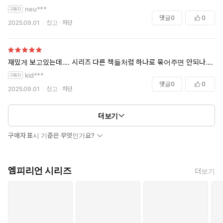
neu***
댓글
0
0
2025.09.01
신고
차단
재밌게 보고있는데.... 시리즈 다른 책들처럼 하나로 묶어주면 안되나....
kid***
댓글
0
0
2025.09.01
신고
차단
더보기
구매자 표시 기준은 무엇인가요?
엠피리언 시리즈
더보기