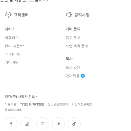
고객센터
공지사항
서비스
기타 문의
제휴카드
원고 투고
뷰어 다운로드
사업 제휴 문의
CP사이트
회사
리디바탕
회사 소개
인재채용
리디(주) 사업자 정보
이용약관
개인정보 처리방침
청소년보호정책
사업자정보확인
©
RIDI Corp.
페
인
트
유
틱
이
스
위
튜
톡