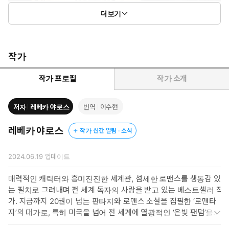
더보기
작가
작가 프로필
작가 소개
저자
레베카 야로스
번역
이수현
레베카 야로스
작가 신간 알림 · 소식
2024.06.19
업데이트
매력적인 캐릭터와 흥미진진한 세계관, 섬세한 로맨스를 생동감 있
는 필치로 그려내며 전 세계 독자의 사랑을 받고 있는 베스트셀러 작
가. 지금까지 20권이 넘는 판타지와 로맨스 소설을 집필한 ‘로맨타
지’의 대가로, 특히 미국을 넘어 전 세계에 열광적인 ‘은빛 팬덤’을 일
으킨 《포스 윙》으로 최고봉으로 우뚝 섰다. 시리즈 후속작인 《아