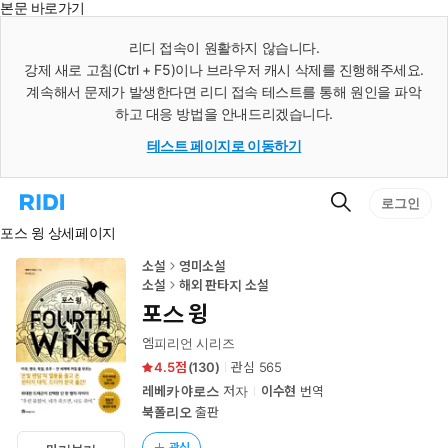
본문 바로가기
인
스
리디 접속이 원활하지 않습니다.
턴
강제 새로 고침(Ctrl + F5)이나 브라우저 캐시 삭제를 진행해주세요.
트
검
계속해서 문제가 발생한다면 리디 접속 테스트를 통해 원인을 파악
색
하고 대응 방법을 안내드리겠습니다.
테스트 페이지로 이동하기
검
리
로그인
색
디
포스 윙 상세페이지
홈
으
로
소설
영미소설
이
소설
해외 판타지 소설
동
포스 윙
엠피리언 시리즈
4.5
(
130
)
관심
565
레베카 야로스
저자
이수현
번역
북폴리오
출판
관심