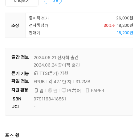
미리보기
종이책 정가
26,000원
소장
전자책 정가
30
%↓
18,200원
판매가
18,200원
출간 정보
2024.06.21
전자책 출간
2024.06.24
종이책 출간
듣기 기능
TTS(듣기)
지원
파일 정보
EPUB
약 42.1만 자
31.2MB
지원 환경
PC뷰어
PAPER
앱
웹
ISBN
9791168418561
UCI
-
포스 윙