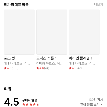
이언 플레임(Iron Flame)》은 출간 전 예약판매로만 베스트셀러 1
작가의 대표 작품
더보기
위를 차지했다. 여섯 아이의 어머니로, 막내딸을 입양한 뒤 2019년
남편과 설립한 비영리단체 ‘원 옥토버’를 통해 위탁 아이들을 돕고 있
다.
포스 윙
오닉스 스톰 1
아이언 플레임 1
레베카 야로스
,
이수현
레베카 야로스
,
이수현
레베카 야로스
,
이수현
4.5
(
130
)
4.6
(
24
)
4.9
(
47
)
리뷰
4.5
130
명 평가
구매자 별점
별점 분포 보기