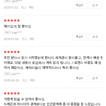
god***
댓글
0
3
2025.11.02
신고
차단
재미있게 잘 봤어요
hap***
댓글
0
0
2025.10.08
신고
차단
추천 받아서 읽기 시작했는데 판타지 세계관이 흥미롭고, 전개가 빠른 편
이에요. 다음 내용이 궁금해서 계속 읽게 됩니다...! 로맨스 비중도 꽤 있
어서 재밌어요. 캐릭터들이 매력적이라서 특히 좋아요
jsk***
댓글
0
0
2025.09.29
신고
차단
가볍게 읽을 수 있어서 좋아요
드래곤과 라이더의 관계보다는 인간관계에 좀 더 중점을 둔 느낌입니다