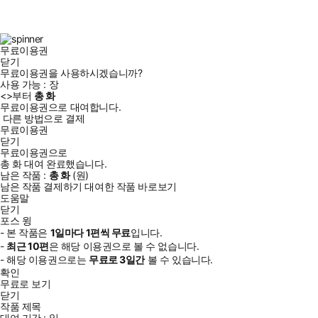
스
타
터
브
북
그
램
무료이용권
닫기
무료이용권을 사용하시겠습니까?
사용 가능 :
장
<
>부터
총
화
무료이용권으로 대여합니다.
다른 방법으로 결제
무료이용권
닫기
무료이용권으로
총
화
대여 완료했습니다.
남은 작품 :
총
화
(
원)
남은 작품 결제하기
대여한 작품 바로보기
도움말
닫기
포스 윙
- 본 작품은
1일
마다
1
편씩 무료
입니다.
-
최근
10편
은 해당 이용권으로 볼 수 없습니다.
- 해당 이용권으로는
무료로
3일
간
볼 수 있습니다.
확인
무료로 보기
닫기
작품 제목
대여 기간 :
일