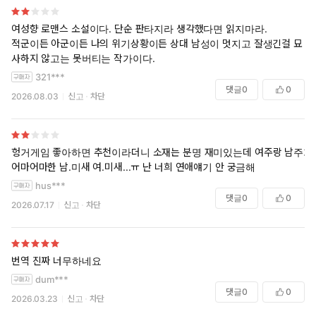
여성향 로맨스 소설이다. 단순 판타지라 생각했다면 읽지마라.
적군이든 아군이든 나의 위기상황이든 상대 남성이 멋지고 잘생긴걸 묘
사하지 않고는 못버티는 작가이다.
321***
댓글
0
0
2026.08.03
신고
차단
“서스펜스, 로맨스, 마법, 그리고 드래곤. 믿을 수 없을 만큼 끝내주
는 스토리텔링!”
_〈Booklist〉
헝거게임 좋아하면 추천이라더니 소재는 분명 재미있는데 여주랑 남주가
어마어마한 남.미새 여.미새...ㅠ 난 너희 연애얘기 안 궁금해
출간 즉시 미국, 영국, 독일, 호주 베스트셀러 1위에 오르는 동시
hus***
에 “이제껏 본 적 없는 압도적인 판타지로맨스”라는 극찬을 받으
댓글
0
0
며 2023년 아마존 올해의 책 선정에 이어 전 세계에 꺼질 줄 모르
2026.07.17
신고
차단
는 ‘은빛 팬덤’ 열풍을 몰고 온 최고의 화제작 《포스 윙》 한국어
판이 드디어 출간되었다.
죽거나 졸업하는 두 가지 엔딩뿐인 무자비한 바스지아스 군사학
번역 진짜 너무하네요
교에 타의로 오게 된 작고 약한 ‘은빛 머리칼’의 바이올렛이 최정
dum***
예 부대이자 위대한 드래곤의 선택을 받는 ‘드래곤 라이더’로 살
댓글
0
0
2026.03.23
신고
차단
아남기 위한 생존 투쟁과 모험을 그린 판타지 작품이다. 인간의