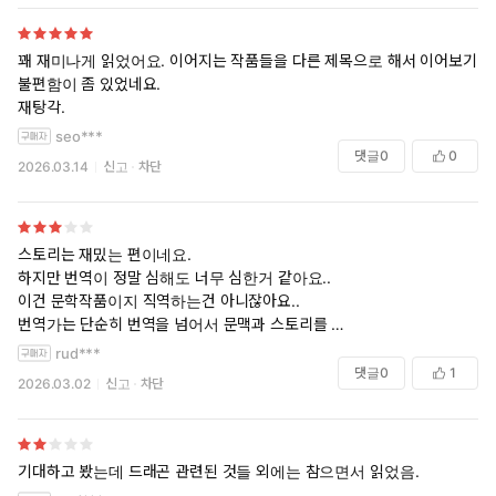
관계를 넘어서는 드래곤과 라이더의 특별한 결속, 그로 인해 전
개되는 초월적인 마법의 세계와 감동적인 성장의 서사를 독창적
이고도 영화적인 스토리텔링으로 풀어내며 단숨에 670만 해외
꽤 재미나게 읽었어요. 이어지는 작품들을 다른 제목으로 해서 이어보기
독자들의 마음을 사로잡았다.
불편함이 좀 있었네요.
아마존 59주 연속, 〈뉴욕타임스〉 55주 연속 베스트셀러를 기록
재탕각.
하며 틱톡에서도 열광적인 반응으로 흥행 가도를 달리고 있는 이 소
seo***
설은 세계 최대 서평 사이트 굿리즈에 22만 개가 넘는 리뷰가 올라
댓글
0
0
2026.03.14
신고
차단
와 있는 상태다. 그뿐 아니다. 2023년 온갖 올해의 책 및 도서상을
차지한 것은 물론이고, 팬사이트를 넘어 SNS에도 도배될 만큼 연
일 팬아트가 양산되는 등 판타지 소설계에 ‘새 왕좌’로 등극했다고
스토리는 재밌는 편이네요.
해도 과언이 아니다. 이와 같은 폭발적인 현상에 관해 〈뉴욕타임
하지만 번역이 정말 심해도 너무 심한거 같아요..
스〉는 “《해리포터》와 《트와일라잇》의 열광을 잇는 대형 팬덤
이건 문학작품이지 직역하는건 아니잖아요..
등장”이라는 평을 내놓아 기대감을 한층 높였다.
번역가는 단순히 번역을 넘어서 문맥과 스토리를
판타지와 마법, 음모와 액션, 로맨스와 서스펜스, 그리고 위대한
한국인 독자가 편하게 읽을 수 있도록
rud***
드래곤까지, 독특한 세계관과 매력적인 키워드가 집약된 이 소설
적절하게 글을 다듬는 직업 아닌가요?
댓글
0
1
은 “모든 면에서 과대평가 받을 자격이 있다”는 대다수 독자의 말
2026.03.02
신고
차단
진짜 수도 없이 읽고 또 읽던 부분이 너무 많아서
처럼 재미 이상의 황홀한 만족감과 여운을 선사한다. 바이올렛을
짜증나더라구요..
중심으로 펼쳐지는 우정과 사랑, 그리고 용기와 신의에 관한 환상
다음권까지 사뒀는데 직역 볼 생각하니
적인 스토리텔링에 지금 바로 빠져보자.
좀 한숨 나네요..
기대하고 봤는데 드래곤 관련된 것들 외에는 참으면서 읽었음.
이야기의 재미가 반감되어서 좀 많이 아쉽습니다.