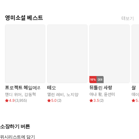
영미소설 베스트
더보기
프로젝트 헤일메리
테오
뒤틀린 사랑
살
앤디 위어
,
강동혁
앨런 레비
,
노지양
아나 황
,
윤선미
데이
4.9
(
3,955
)
5.0
(
2
)
3.5
(
2
)
5
소장하기 버튼
위시리스트에 담기