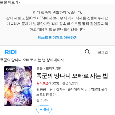
본문 바로가기
인
스
리디 접속이 원활하지 않습니다.
턴
강제 새로 고침(Ctrl + F5)이나 브라우저 캐시 삭제를 진행해주세요.
트
검
계속해서 문제가 발생한다면 리디 접속 테스트를 통해 원인을 파악
색
하고 대응 방법을 안내드리겠습니다.
테스트 페이지로 이동하기
검
리
로그인
색
디
폭군의 망나니 오빠로 사는 법 상세페이지
홈
으
로
웹툰
판타지/SF
이
폭군의 망나니 오빠로 사는 법
동
4.9
(
1,023
)
관심
5,231
황금콩
그림
진자두
,
콘티메이커
글
방울뱀
원작
스토리진
출판
총 40화
관심