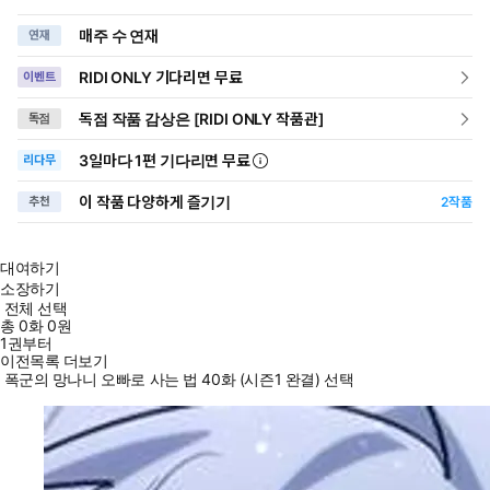
매주 수 연재
연재
RIDI ONLY 기다리면 무료
이벤트
독점 작품 감상은 [RIDI ONLY 작품관]
독점
3일
마다
1편 기다리면 무료
리다무
이 작품 다양하게 즐기기
추천
2
작품
대여하기
소장하기
전체 선택
총
0
화
0원
1권부터
이전목록 더보기
폭군의 망나니 오빠로 사는 법 40화 (시즌1 완결) 선택