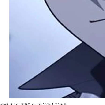
폭군의 망나니 오빠로 사는 법 40화 (시즌1 완결)