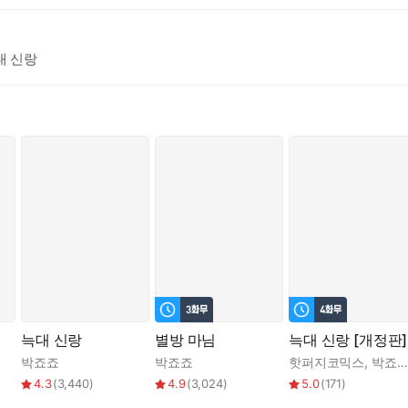
늑대 신랑
늑대 신랑
별방 마님
늑대 신랑 [개정판]
박죠죠
박죠죠
핫퍼지코믹스
,
박죠죠
4.3
(
3,440
)
4.9
(
3,024
)
5.0
(
171
)