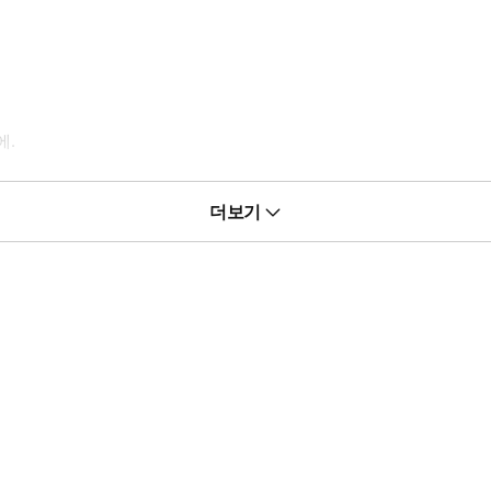
에.
더보기