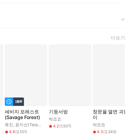
더보기
세비지 포레스트
기둥서방
창문을 열면 괴물
(Savage Forest)
이
박죠죠
류진
,
윤지선(Terapin)
,
박죠죠
박죠죠
4.2
(
1,507
)
4.9
(
2,101
)
4.3
(
3,343
)