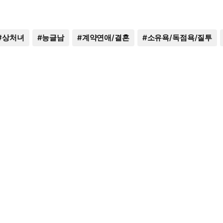
#
상처녀
#
능글남
#
계약연애/결혼
#
소유욕/독점욕/질투