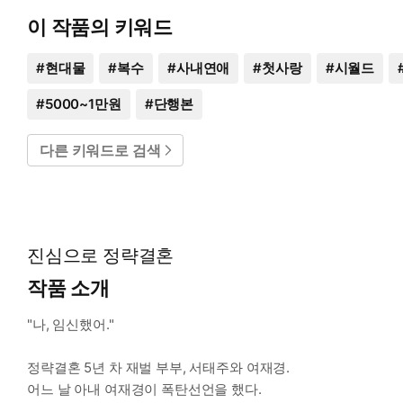
이 작품의 키워드
#
현대물
#
복수
#
사내연애
#
첫사랑
#
시월드
#
5000~1만원
#
단행본
다른 키워드로 검색
진심으로 정략결혼
작품 소개
"나, 임신했어."
정략결혼 5년 차 재벌 부부, 서태주와 여재경.
어느 날 아내 여재경이 폭탄선언을 했다.