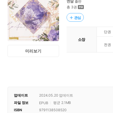
연담
출판
총 3권
관심
단권
소장
전권
미리보기
업데이트
2024.05.20
업데이트
파일 정보
평균 2.1MB
EPUB
ISBN
9791138508520