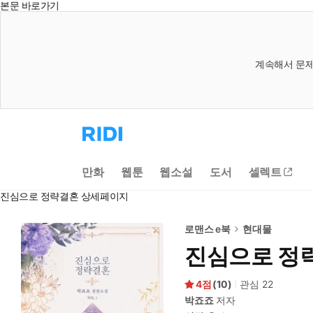
본문 바로가기
계속해서 문제
리
디
홈
으
만화
웹툰
웹소설
도서
셀렉트
로
이
진심으로 정략결혼 상세페이지
동
로맨스 e북
현대물
진심으로 정
4
(
10
)
관심
22
박죠죠
저자