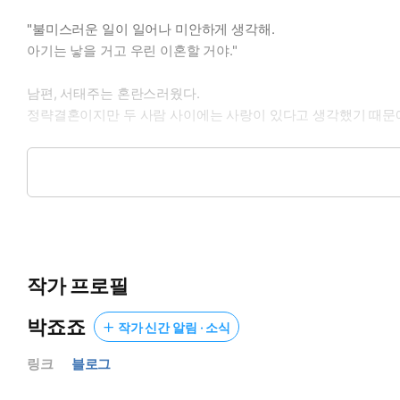
"불미스러운 일이 일어나 미안하게 생각해.
아기는 낳을 거고 우린 이혼할 거야."
남편, 서태주는 혼란스러웠다.
정략결혼이지만 두 사람 사이에는 사랑이 있다고 생각했기 때문
"그동안 수고했어. 이제 당신한테 자유를 줄게.
어차피 우리 결혼, 정략이었잖아."
순탄한 줄로만 알았던 부부 생활.
임신한 아내가 정략결혼 종료 선언을 했다.
작가 프로필
박죠죠 장편 현대 로맨스 소설 <진심으로 정략결혼>
박죠죠
작가 신간 알림 · 소식
링크
블로그