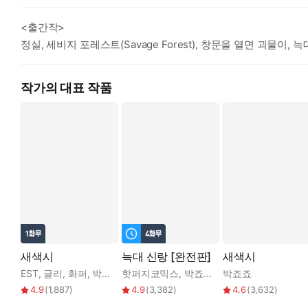
<출간작>
정실, 세비지 포레스트(Savage Forest), 창문을 열면 괴물이, 
작가의 대표 작품
새색시
늑대 신랑 [완전판]
새색시
EST
,
글리
,
화퍼
,
박죠죠
핫퍼지코믹스
,
박죠죠
박죠죠
4.9
(
1,887
)
4.9
(
3,382
)
4.6
(
3,632
)