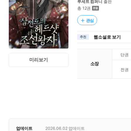
루세트 컴퍼니
출판
총 12권
관심
웹소설로 보기
추천
단권
미리보기
소장
전권
업데이트
2026.06.02
업데이트