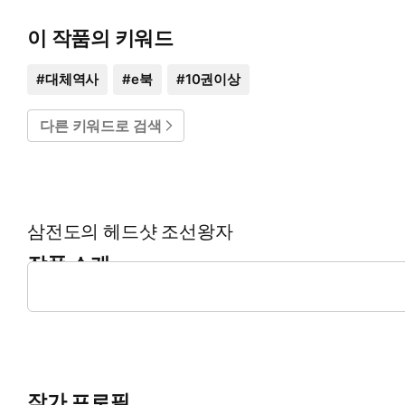
이 작품의 키워드
#
대체역사
#
e북
#
10권이상
다른 키워드로 검색
삼전도의 헤드샷 조선왕자
작품 소개
일단 헤드샷부터 갈기고 시작하자.
작가 프로필