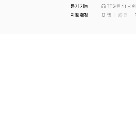
듣기 기능
TTS(듣기)
지원
지원 환경
앱
웹