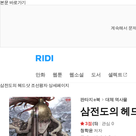
본문 바로가기
계속해서 문제
리
디
홈
으
만화
웹툰
웹소설
도서
셀렉트
로
이
삼전도의 헤드샷 조선왕자 상세페이지
동
판타지 e북
대체 역사물
삼전도의 헤
3
(
5
)
관심
0
청학윤
저자