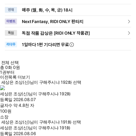
매주 (월, 화, 수, 목, 금) 18시
연재
Next Fantasy, RIDI ONLY 판타지
이벤트
독점 작품 감상은 [RIDI ONLY 작품관]
독점
1일
마다
1편 기다리면 무료
리다무
전체 선택
총
0
화
0원
1권부터
이전목록 더보기
세상은 조상(신)님이 구해주시냐 192화 선택
세상은 조상(신)님이 구해주시냐 192화
등록일
2026.08.07
글자수
약 4.8천 자
100
원
소장
세상은 조상(신)님이 구해주시냐 191화 선택
세상은 조상(신)님이 구해주시냐 191화
등록일
2026.08.06