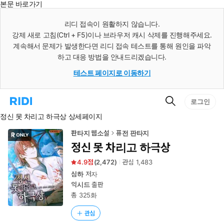
본문 바로가기
인
스
리디 접속이 원활하지 않습니다.
턴
강제 새로 고침(Ctrl + F5)이나 브라우저 캐시 삭제를 진행해주세요.
트
검
계속해서 문제가 발생한다면 리디 접속 테스트를 통해 원인을 파악
색
하고 대응 방법을 안내드리겠습니다.
테스트 페이지로 이동하기
검
리
로그인
색
디
정신 못 차리고 하극상 상세페이지
홈
으
로
판타지 웹소설
퓨전 판타지
이
정신 못 차리고 하극상
동
4.9
(
2,472
)
관심
1,483
심하
저자
익시드
출판
총 325화
관심