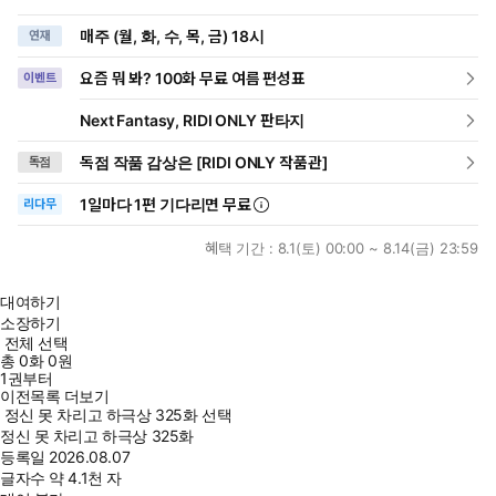
매주 (월, 화, 수, 목, 금) 18시
연재
요즘 뭐 봐? 100화 무료 여름 편성표
이벤트
Next Fantasy, RIDI ONLY 판타지
독점 작품 감상은 [RIDI ONLY 작품관]
독점
1일
마다
1편 기다리면 무료
리다무
혜택 기간 :
8.1(토) 00:00 ~ 8.14(금) 23:59
대여하기
소장하기
전체 선택
총
0
화
0원
1권부터
이전목록 더보기
정신 못 차리고 하극상 325화 선택
정신 못 차리고 하극상 325화
등록일
2026.08.07
글자수
약 4.1천 자