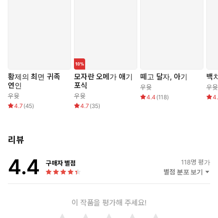
을 들어 젖물을 핥아먹고서 연해의 다리를 잡던 손도 떼어내 가느다
란 허리를 양손으로 부여 잡았다. 힘 조절을 잘 하지 못해 붉고 파랗
게 멍이 든 다리처럼, 새하얀 허리는 오늘 그의 손자국이 제대로 날
예정이었다.
“흐아, 아, 아, 앙…! 히끅, 흐, 아응…!”
황제의 최면 귀족
모자란 오메가 애기
떼고 달자, 아가
백
쩌퍽, 쩌벅, 전립선을 긁고 눌러대며 귀두가 점차 안쪽을 쯕쯕 파
연인
포식
우윳
우윳
고들어 좆길을 냈다. 요도구에서는 탁한 쿠퍼액이 질질 흘러 오
우윳
우윳
4.4
(
118
)
4
메가 씹물과 섞이고, 새빨갛게 흐르던 핏물도 그에 합쳐져 점차
4.7
(
45
)
4.7
(
35
)
진분홍으로 변해 엉덩이골을 타고 흘렀다.
동시에 느물거리기 시작한 후장 살과 뜨끈하게 더 나오는 오메가 씹
리뷰
물로 목에 핏대를 세운 기태준은 허리짓을 빨리 하며 느짓이 숨과
4.4
말을 토해냈다.
118
명 평가
구매자 별점
별점 분포 보기
“후…. 우리 아들 씹보지가,”
“아, 아윽, 아, 아앙…! ”
이 작품을 평가해 주세요!
“너무, 하, 맛있네.”