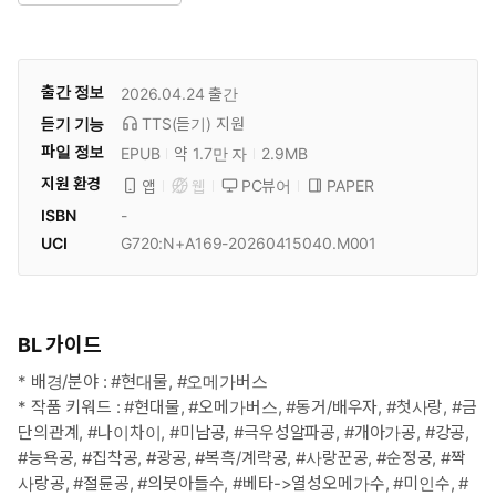
출간 정보
2026.04.24
출간
듣기 기능
TTS(듣기)
지원
파일 정보
EPUB
약 1.7만 자
2.9MB
지원 환경
PC뷰어
PAPER
앱
웹
ISBN
-
UCI
G720:N+A169-20260415040.M001
BL 가이드
* 배경/분야 : #현대물, #오메가버스
* 작품 키워드 : #현대물, #오메가버스, #동거/배우자, #첫사랑, #금
단의관계, #나이차이, #미남공, #극우성알파공, #개아가공, #강공,
#능욕공, #집착공, #광공, #복흑/계략공, #사랑꾼공, #순정공, #짝
사랑공, #절륜공, #의붓아들수, #베타->열성오메가수, #미인수, #