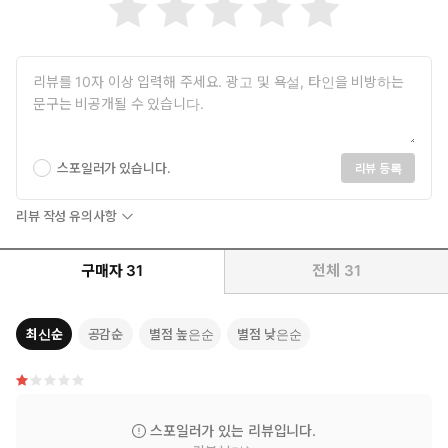
그러고서 시선을 살짝 올린 그는 융기와 침강을 반복하는 새하얀 배
위에서 자짓물을 쫄쫄 흘리는 뭉툭한 자지를 보고 웃음기 어린 말을
보탰다.
“반 떼인 자지 세우고 물 질질 흘리는 것도 귀엽고.”
“으흑, 아앙…! 앙…! 아, 아응! 시, 싫, 힛…! 으응…!”
“연해야, 아가.”
스포일러가 있습니다.
리뷰 등록
“아응! 힉, 하읏! 아앙…!”
“너 앞으로 평생 아랫도리 놀릴 생각 말고, 이렇게 아빠 좆만 맛있
리뷰 작성 유의사항
게 먹어줘야 한다?”
“흐끅…! 으, 끄윽, 하윽…!”
구매자
31
전체
31
“아빠 아기도, 낳자.”
최신순
공감순
별점 높은순
별점 낮은순
스포일러가 있는 리뷰입니다.