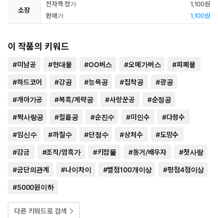
전자책 정가
1,100원
소장
판매가
1,100원
이 작품의 키워드
#
미남공
#
현대물
#
OO버스
#
오메가버스
#
피폐물
#
하드코어
#
강공
#
능욕공
#
집착공
#
광공
#
개아가공
#
복흑/계략공
#
사랑꾼공
#
순정공
#
짝사랑공
#
절륜공
#
순진수
#
미인수
#
다정수
#
임신수
#
까칠수
#
단정수
#
상처수
#
도망수
#
감금
#
조직/암흑가
#
키잡물
#
동거/배우자
#
첫사랑
#
금단의관계
#
나이차이
#
별점100개이상
#
평점4점이상
#
5000원이하
다른 키워드로 검색