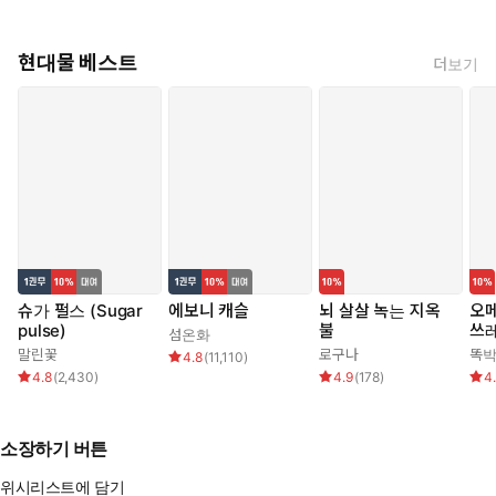
현대물 베스트
더보기
슈가 펄스 (Sugar
에보니 캐슬
뇌 살살 녹는 지옥
오메
pulse)
불
쓰
섬온화
말린꽃
로구나
똑
4.8
(
11,110
)
4.8
(
2,430
)
4.9
(
178
)
4
소장하기 버튼
위시리스트에 담기