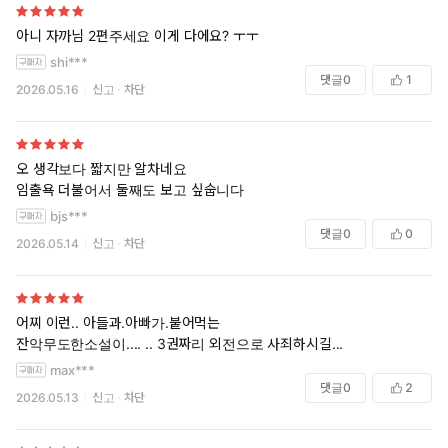
아니 자까님 2편주세요 이게 다에요? ㅜㅜ
shi***
댓글
0
1
2026.05.16
신고
차단
오 생각보다 짧지만 알차네요
임출욕 더불어서 둘째도 보고 싶숩니다
bjs***
댓글
0
0
2026.05.14
신고
차단
어찌 이런.. 아들과.아빠가.붙어먹는
잔악무도한소설이.... .. 3권짜리 외전으로 사죄하시길...
max***
댓글
0
2
2026.05.13
신고
차단