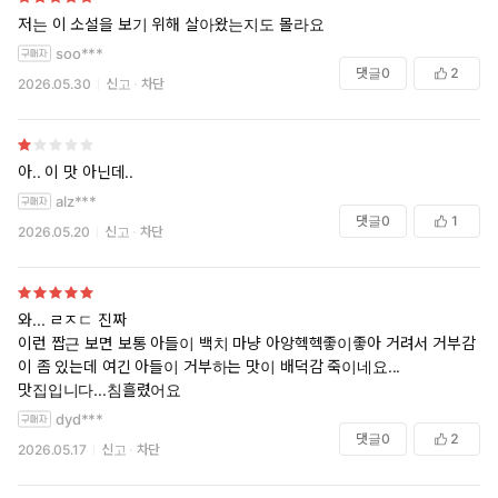
저는 이 소설을 보기 위해 살아왔는지도 몰라요
soo***
댓글
0
2
2026.05.30
신고
차단
아.. 이 맛 아닌데..
alz***
댓글
0
1
2026.05.20
신고
차단
와... ㄹㅈㄷ 진짜
이런 짭근 보면 보통 아들이 백치 마냥 아앙헥헥좋이좋아 거려서 거부감
이 좀 있는데 여긴 아들이 거부하는 맛이 배덕감 죽이네요...
맛집입니다...침흘렸어요
dyd***
댓글
0
2
2026.05.17
신고
차단