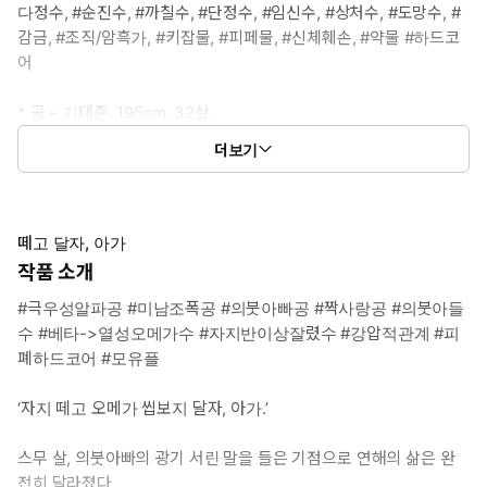
다정수, #순진수, #까칠수, #단정수, #임신수, #상처수, #도망수, #
감금, #조직/암흑가, #키잡물, #피페물, #신체훼손, #약물 #하드코
어
* 공 – 기태준. 195cm. 32살.
: 무채색을 두른 듯 검은 머리카락에 심흑색 눈, 등에 태양을 움켜쥔
더보기
용 문신이 있는 장신의 구릿빛 근육질 미남.
어떤 것에도 만족하지 못하고 조폭으로 살다 마음대로 뒈질 작정이
었으나 아들 연해를 만나고, 첫눈에 반해버려 목숨줄이 붙들리게 된
다. 자신에게서 떠나가려는 연해를 가둬 자지를 반 이상 잘라내고
떼고 달자, 아가
약물을 먹여 저만의 열성 오메가로 만든 뒤, 가둔다.
작품 소개
#극우성알파공 #미남조폭공 #의붓아빠공 #짝사랑공 #의붓아들
* 수 – 기연해. 174cm. 22살.
수 #베타->열성오메가수 #자지반이상잘렸수 #강압적관계 #피
: 부드럽고 따스한 갈빛의 머리카락에 엷은 갈색 눈, 순백색에 가까
폐하드코어 #모유플
운 곱고 하얀 피부의 미인.
아버지가 일찍 돌아가시고 재력가 외동딸인 홀어머니 밑에서 다소
‘자지 떼고 오메가 씹보지 달자, 아가.’
외롭지만 부족함 없이 순수하게 자라왔다. 어머니가 갑작스럽게 돌
아가신 뒤 의붓아빠 기태준에게서 떠나려다 붙들린다. 뭉툭해진 자
스무 살, 의붓아빠의 광기 서린 말을 들은 기점으로 연해의 삶은 완
지를 가진 채 약물 부작용으로 젖까지 나오는 몸이 되어서.
전히 달라졌다.