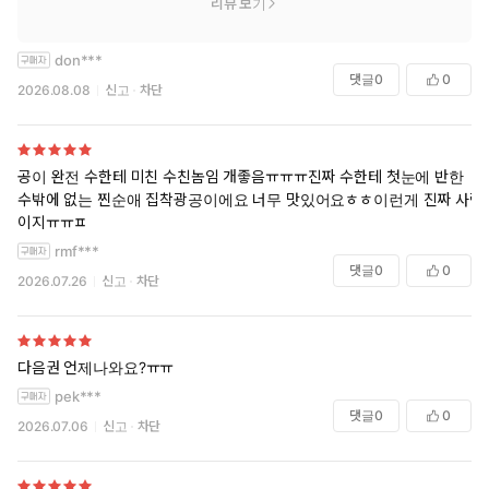
리뷰 보기
don***
댓글
0
0
2026.08.08
신고
차단
공이 완전 수한테 미친 수친놈임 개좋음ㅠㅠㅠ진짜 수한테 첫눈에 반한
수밖에 없는 찐순애 집착광공이에요 너무 맛있어요ㅎㅎ이런게 진짜 사랑
이지ㅠㅠㅍ
rmf***
댓글
0
0
2026.07.26
신고
차단
다음권 언제나와요?ㅠㅠ
pek***
댓글
0
0
2026.07.06
신고
차단