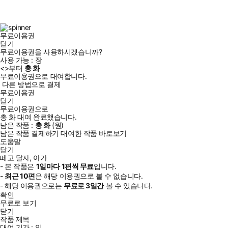
스
타
터
브
북
그
램
무료이용권
닫기
무료이용권을 사용하시겠습니까?
사용 가능 :
장
<
>부터
총
화
무료이용권으로 대여합니다.
다른 방법으로 결제
무료이용권
닫기
무료이용권으로
총
화
대여 완료했습니다.
남은 작품 :
총
화
(
원)
남은 작품 결제하기
대여한 작품 바로보기
도움말
닫기
떼고 달자, 아가
- 본 작품은
1일
마다
1
편씩 무료
입니다.
-
최근
10편
은 해당 이용권으로 볼 수 없습니다.
- 해당 이용권으로는
무료로
3일
간
볼 수 있습니다.
확인
무료로 보기
닫기
작품 제목
대여 기간 :
일