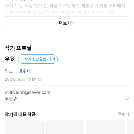
자지가 반 이상 잘리고, 약물과 폭압적인 페로몬 샤워로 베타에서
* 공감 글귀 : “너는 씨팔. 아빠 애 밸 때까지 침대 밖으로 한 발짝도
열성 오메가로 발현되고, 약물 부작용으로 젖이 나오기까지….
못 나갈 줄 알아.”
더보기
2년이 지난 지금, 두 번째 히트가 오기 전 어떻게든 의붓아빠로부
터 도망치려 한 연해의 시도는 실패하고 마는데….
***
작가 프로필
우윳
작가 신간 알림 · 소식
“으, 아, 아으으응…!”
링크
트위터
좆기둥이 들락거리며 귀두로 그 부분을 집중적으로 누르고 긁기
2024.09.27
업데이트
시작했다. 뻗어온 한 손은 굳은 살 박인 손끝으로 젖 흘리는 젖알
을 동글동글 굴리며 꾹꾹 눌러댔다. 점점 통증을 누르고 커져가
milkveinb@naver.com
는 쾌감과 차오른 젖이 빠져나가는 약간의 시원함으로 연해의
우윳🎵
눈이 흐릿해지며 벌어진 입술에서 야릇한 신음이 터져나왔다.
약하지만 향기롭고 파릇한 페로몬은 쾌락을 숨기지 못하고 알파
작가의 대표 작품
더보기
에게 마음껏 전해버린다.
연해의 페로몬을 들이마시며 한쪽 입술 끝을 슬쩍 비튼 기태준은 손