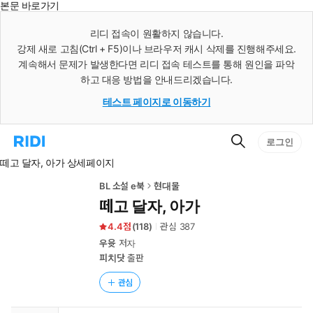
본문 바로가기
인
스
리디 접속이 원활하지 않습니다.
턴
강제 새로 고침(Ctrl + F5)이나 브라우저 캐시 삭제를 진행해주세요.
트
검
계속해서 문제가 발생한다면 리디 접속 테스트를 통해 원인을 파악
색
하고 대응 방법을 안내드리겠습니다.
테스트 페이지로 이동하기
검
리
로그인
색
디
떼고 달자, 아가 상세페이지
홈
으
로
BL 소설 e북
현대물
이
떼고 달자, 아가
동
4.4
(
118
)
관심
387
우윳
저자
피치닷
출판
관심