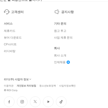
고객센터
공지사항
서비스
기타 문의
제휴카드
원고 투고
뷰어 다운로드
사업 제휴 문의
CP사이트
회사
리디바탕
회사 소개
인재채용
리디(주) 사업자 정보
이용약관
개인정보 처리방침
청소년보호정책
사업자정보확인
©
RIDI Corp.
페
인
트
유
틱
이
스
위
튜
톡