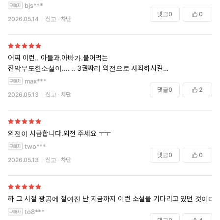
bjs***
댓글
0
0
2026.05.14
신고
차단
어찌 이런.. 아들과.아빠가.붙어먹는
잔악무도한소설이.... .. 3권짜리 외전으로 사죄하시길...
max***
댓글
0
2
2026.05.13
신고
차단
외전이 시급합니다.외전 주세요 ㅜㅜ
two***
댓글
0
0
2026.05.13
신고
차단
하 그 시절 광공에 절여진 난 지금까지 이런 소설을 기다리고 있던 것이다
to8***