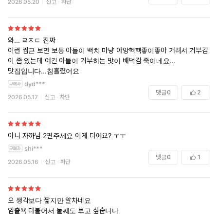
2026.05.20
신고
차단
와... ㄹㅈㄷ 진짜
이런 짭근 보면 보통 아들이 백치 마냥 아앙헥헥좋이좋아 거려서 거부감
이 좀 있는데 여긴 아들이 거부하는 맛이 배덕감 죽이네요...
맛집입니다...침흘렸어요
dyd***
댓글
0
2
2026.05.17
신고
차단
아니 자까님 2편주세요 이게 다에요? ㅜㅜ
shi***
댓글
0
1
2026.05.16
신고
차단
오 생각보다 짧지만 알차네요
임출욕 더불어서 둘째도 보고 싶숩니다