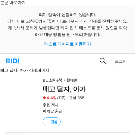
본문 바로가기
인
스
리디 접속이 원활하지 않습니다.
턴
강제 새로 고침(Ctrl + F5)이나 브라우저 캐시 삭제를 진행해주세요.
트
검
계속해서 문제가 발생한다면 리디 접속 테스트를 통해 원인을 파악
색
하고 대응 방법을 안내드리겠습니다.
테스트 페이지로 이동하기
검
리
로그인
색
디
떼고 달자, 아가 상세페이지
홈
으
로
BL 소설 e북
현대물
이
떼고 달자, 아가
동
4.4
(
117
)
관심
385
우윳
저자
피치닷
출판
관심