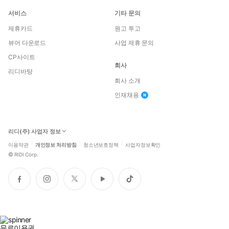
서비스
기타 문의
제휴카드
원고 투고
뷰어 다운로드
사업 제휴 문의
CP사이트
회사
리디바탕
회사 소개
인재채용
리디(주) 사업자 정보
이용약관
개인정보 처리방침
청소년보호정책
사업자정보확인
©
RIDI Corp.
페
인
트
유
틱
이
스
위
튜
톡
스
타
터
브
북
그
램
무료이용권