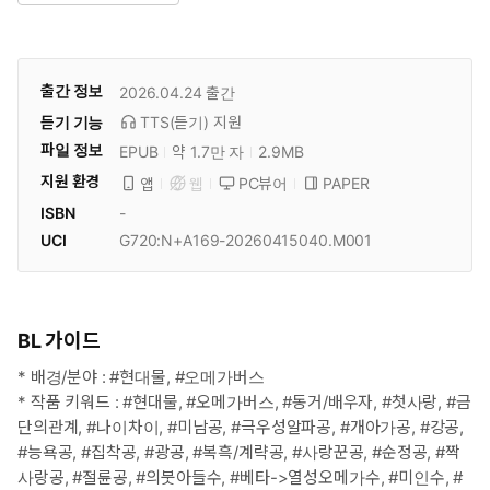
출간 정보
2026.04.24
출간
듣기 기능
TTS(듣기)
지원
파일 정보
EPUB
약 1.7만 자
2.9MB
지원 환경
PC뷰어
PAPER
앱
웹
ISBN
-
UCI
G720:N+A169-20260415040.M001
BL 가이드
* 배경/분야 : #현대물, #오메가버스
* 작품 키워드 : #현대물, #오메가버스, #동거/배우자, #첫사랑, #금
단의관계, #나이차이, #미남공, #극우성알파공, #개아가공, #강공,
#능욕공, #집착공, #광공, #복흑/계략공, #사랑꾼공, #순정공, #짝
사랑공, #절륜공, #의붓아들수, #베타->열성오메가수, #미인수, #