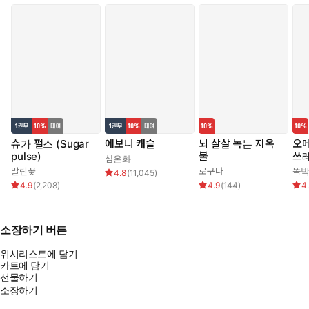
슈가 펄스 (Sugar
에보니 캐슬
뇌 살살 녹는 지옥
오메
pulse)
불
쓰
섬온화
말린꽃
로구나
똑
4.8
(
11,045
)
4.9
(
2,208
)
4.9
(
144
)
4
소장하기 버튼
위시리스트에 담기
카트에 담기
선물하기
소장하기