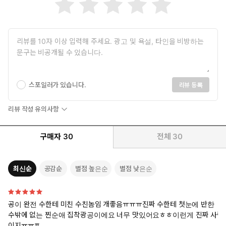
그러고서 시선을 살짝 올린 그는 융기와 침강을 반복하는 새하얀 배
위에서 자짓물을 쫄쫄 흘리는 뭉툭한 자지를 보고 웃음기 어린 말을
보탰다.
“반 떼인 자지 세우고 물 질질 흘리는 것도 귀엽고.”
“으흑, 아앙…! 앙…! 아, 아응! 시, 싫, 힛…! 으응…!”
“연해야, 아가.”
스포일러가 있습니다.
리뷰 등록
“아응! 힉, 하읏! 아앙…!”
“너 앞으로 평생 아랫도리 놀릴 생각 말고, 이렇게 아빠 좆만 맛있
리뷰 작성 유의사항
게 먹어줘야 한다?”
“흐끅…! 으, 끄윽, 하윽…!”
구매자
30
전체
30
“아빠 아기도, 낳자.”
최신순
공감순
별점 높은순
별점 낮은순
공이 완전 수한테 미친 수친놈임 개좋음ㅠㅠㅠ진짜 수한테 첫눈에 반한
수밖에 없는 찐순애 집착광공이에요 너무 맛있어요ㅎㅎ이런게 진짜 사랑
이지ㅠㅠㅍ