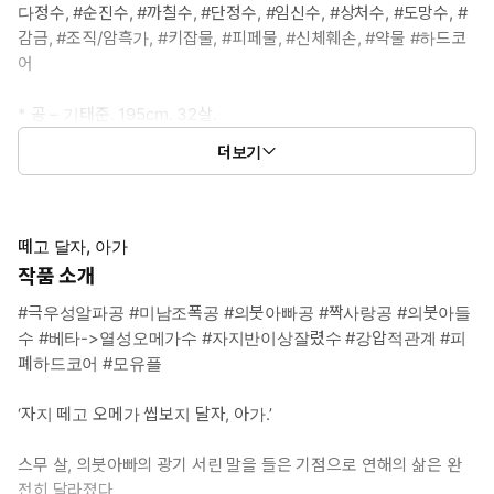
다정수, #순진수, #까칠수, #단정수, #임신수, #상처수, #도망수, #
감금, #조직/암흑가, #키잡물, #피페물, #신체훼손, #약물 #하드코
어
* 공 – 기태준. 195cm. 32살.
: 무채색을 두른 듯 검은 머리카락에 심흑색 눈, 등에 태양을 움켜쥔
더보기
용 문신이 있는 장신의 구릿빛 근육질 미남.
어떤 것에도 만족하지 못하고 조폭으로 살다 마음대로 뒈질 작정이
었으나 아들 연해를 만나고, 첫눈에 반해버려 목숨줄이 붙들리게 된
다. 자신에게서 떠나가려는 연해를 가둬 자지를 반 이상 잘라내고
떼고 달자, 아가
약물을 먹여 저만의 열성 오메가로 만든 뒤, 가둔다.
작품 소개
#극우성알파공 #미남조폭공 #의붓아빠공 #짝사랑공 #의붓아들
* 수 – 기연해. 174cm. 22살.
수 #베타->열성오메가수 #자지반이상잘렸수 #강압적관계 #피
: 부드럽고 따스한 갈빛의 머리카락에 엷은 갈색 눈, 순백색에 가까
폐하드코어 #모유플
운 곱고 하얀 피부의 미인.
아버지가 일찍 돌아가시고 재력가 외동딸인 홀어머니 밑에서 다소
‘자지 떼고 오메가 씹보지 달자, 아가.’
외롭지만 부족함 없이 순수하게 자라왔다. 어머니가 갑작스럽게 돌
아가신 뒤 의붓아빠 기태준에게서 떠나려다 붙들린다. 뭉툭해진 자
스무 살, 의붓아빠의 광기 서린 말을 들은 기점으로 연해의 삶은 완
지를 가진 채 약물 부작용으로 젖까지 나오는 몸이 되어서.
전히 달라졌다.