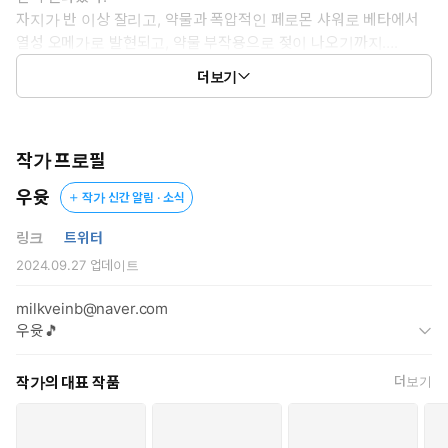
자지가 반 이상 잘리고, 약물과 폭압적인 페로몬 샤워로 베타에서
* 공감 글귀 : “너는 씨팔. 아빠 애 밸 때까지 침대 밖으로 한 발짝도
열성 오메가로 발현되고, 약물 부작용으로 젖이 나오기까지….
못 나갈 줄 알아.”
더보기
2년이 지난 지금, 두 번째 히트가 오기 전 어떻게든 의붓아빠로부
터 도망치려 한 연해의 시도는 실패하고 마는데….
***
작가 프로필
우윳
작가 신간 알림 · 소식
“으, 아, 아으으응…!”
링크
트위터
좆기둥이 들락거리며 귀두로 그 부분을 집중적으로 누르고 긁기
2024.09.27
업데이트
시작했다. 뻗어온 한 손은 굳은 살 박인 손끝으로 젖 흘리는 젖알
을 동글동글 굴리며 꾹꾹 눌러댔다. 점점 통증을 누르고 커져가
milkveinb@naver.com
는 쾌감과 차오른 젖이 빠져나가는 약간의 시원함으로 연해의
우윳🎵
눈이 흐릿해지며 벌어진 입술에서 야릇한 신음이 터져나왔다.
약하지만 향기롭고 파릇한 페로몬은 쾌락을 숨기지 못하고 알파
작가의 대표 작품
더보기
에게 마음껏 전해버린다.
연해의 페로몬을 들이마시며 한쪽 입술 끝을 슬쩍 비튼 기태준은 손