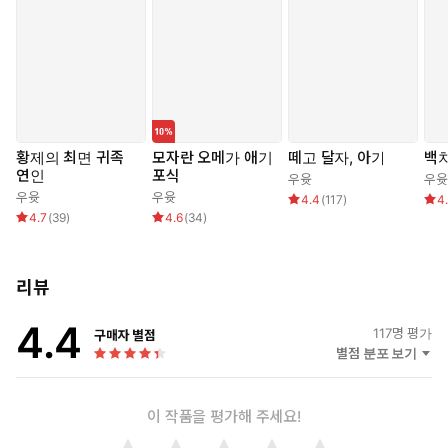
을 들어 젖물을 핥아먹고서 연해의 다리를 잡던 손도 떼어내 가느다
란 허리를 양손으로 부여 잡았다. 힘 조절을 잘 하지 못해 붉고 파랗
게 멍이 든 다리처럼, 새하얀 허리는 오늘 그의 손자국이 제대로 날
예정이었다.
“흐아, 아, 아, 앙…! 히끅, 흐, 아응…!”
황제의 최면 귀족
모자란 오메가 애기
떼고 달자, 아가
백
쩌퍽, 쩌벅, 전립선을 긁고 눌러대며 귀두가 점차 안쪽을 쯕쯕 파
연인
포식
우윳
우윳
고들어 좆길을 냈다. 요도구에서는 탁한 쿠퍼액이 질질 흘러 오
우윳
우윳
4.4
(
117
)
4
메가 씹물과 섞이고, 새빨갛게 흐르던 핏물도 그에 합쳐져 점차
4.7
(
39
)
4.6
(
34
)
진분홍으로 변해 엉덩이골을 타고 흘렀다.
동시에 느물거리기 시작한 후장 살과 뜨끈하게 더 나오는 오메가 씹
리뷰
물로 목에 핏대를 세운 기태준은 허리짓을 빨리 하며 느짓이 숨과
4.4
말을 토해냈다.
117
명 평가
구매자 별점
별점 분포 보기
“후…. 우리 아들 씹보지가,”
“아, 아윽, 아, 아앙…! ”
이 작품을 평가해 주세요!
“너무, 하, 맛있네.”