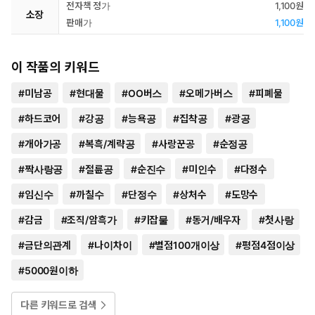
전자책 정가
1,100원
소장
판매가
1,100원
이 작품의 키워드
#
미남공
#
현대물
#
OO버스
#
오메가버스
#
피폐물
#
하드코어
#
강공
#
능욕공
#
집착공
#
광공
#
개아가공
#
복흑/계략공
#
사랑꾼공
#
순정공
#
짝사랑공
#
절륜공
#
순진수
#
미인수
#
다정수
#
임신수
#
까칠수
#
단정수
#
상처수
#
도망수
#
감금
#
조직/암흑가
#
키잡물
#
동거/배우자
#
첫사랑
#
금단의관계
#
나이차이
#
별점100개이상
#
평점4점이상
#
5000원이하
다른 키워드로 검색