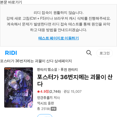
본문 바로가기
인
스
리디 접속이 원활하지 않습니다.
턴
강제 새로 고침(Ctrl + F5)이나 브라우저 캐시 삭제를 진행해주세요.
트
검
계속해서 문제가 발생한다면 리디 접속 테스트를 통해 원인을 파악
색
하고 대응 방법을 안내드리겠습니다.
테스트 페이지로 이동하기
검
리
로그인
색
디
포스터가 36번지에는 괴물이 산다 상세페이지
홈
으
로
판타지 웹소설
퓨전 판타지
이
포스터가 36번지에는 괴물이 산
동
다
4.9
(
2,746
)
관심
15,007
인간추출기
저자
익시드
출판
총 251화