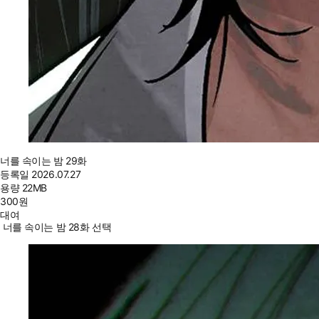
너를 속이는 밤 29화
등록일
2026.07.27
용량
22MB
300
원
대여
너를 속이는 밤 28화 선택