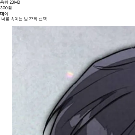
용량
23MB
300
원
대여
너를 속이는 밤 27화 선택