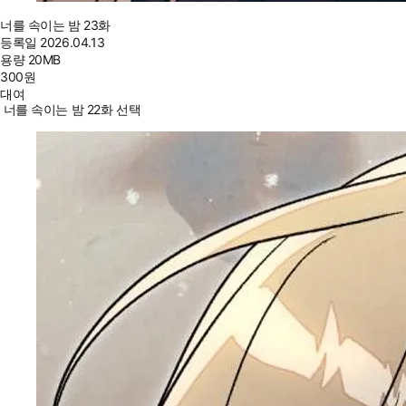
너를 속이는 밤 23화
등록일
2026.04.13
용량
20MB
300
원
대여
너를 속이는 밤 22화 선택