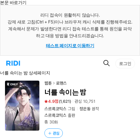
본문 바로가기
인
스
리디 접속이 원활하지 않습니다.
턴
강제 새로 고침(Ctrl + F5)이나 브라우저 캐시 삭제를 진행해주세요.
트
검
계속해서 문제가 발생한다면 리디 접속 테스트를 통해 원인을 파악
색
하고 대응 방법을 안내드리겠습니다.
테스트 페이지로 이동하기
검
리
로그인
색
디
너를 속이는 밤 상세페이지
홈
으
로
웹툰
로맨스
이
너를 속이는 밤
동
4.9
(
1,621
)
관심
10,751
스르륵코믹스
그림
정은동
원작
스르륵코믹스
출판
총 30화
관심