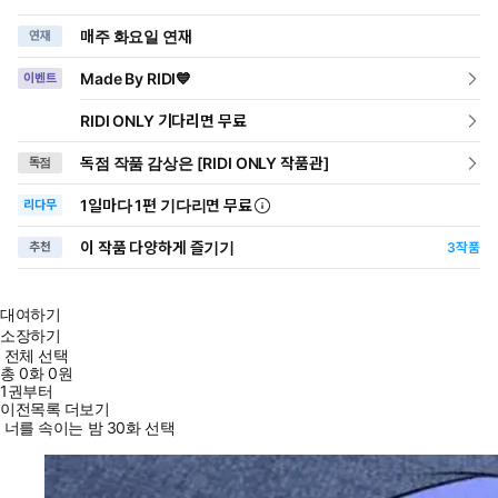
매주 화요일 연재
연재
Made By RIDI💙
이벤트
RIDI ONLY 기다리면 무료
독점 작품 감상은 [RIDI ONLY 작품관]
독점
1일
마다
1편 기다리면 무료
리다무
이 작품 다양하게 즐기기
추천
3
작품
대여하기
소장하기
전체 선택
총
0
화
0원
1권부터
이전목록 더보기
너를 속이는 밤 30화 선택