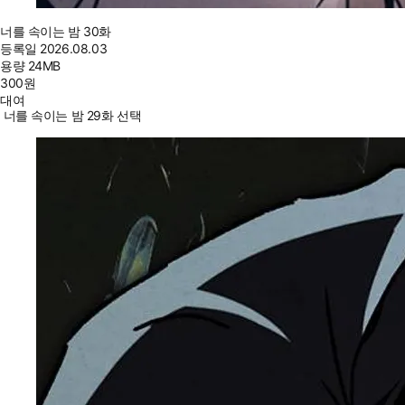
너를 속이는 밤 30화
등록일
2026.08.03
용량
24MB
300
원
대여
너를 속이는 밤 29화 선택