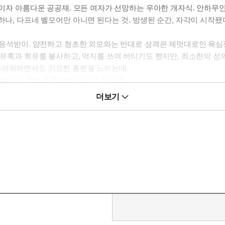
공작이자 아름다운 공공재. 모든 여자가 선망하는 우아한 개자식. 안하
하나, 다프네 벨모어만 아니면 된다는 것. 방생된 순간, 자각이 시작됐
 응석받이. 얌전하고 청초한 외모와는 반대로 성격은 제멋대로인 욕심쟁이
갖 유혹과 회유를 불사하고, 억지를 쓰며 버티기도 했지만, 최소한의 성
스러워하면서도 기묘한 흥분을 느끼는데.
는 염병 첨병 배틀 연애가 보고 싶을 때.
더보기