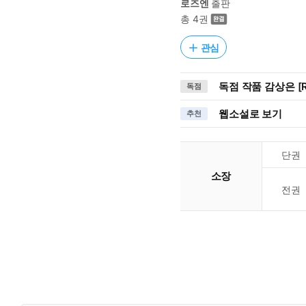
로즈엔
출판
총 4권
관심
독점 작품 감상은 [R
독점
웹소설로 보기
추천
단권
소장
전권