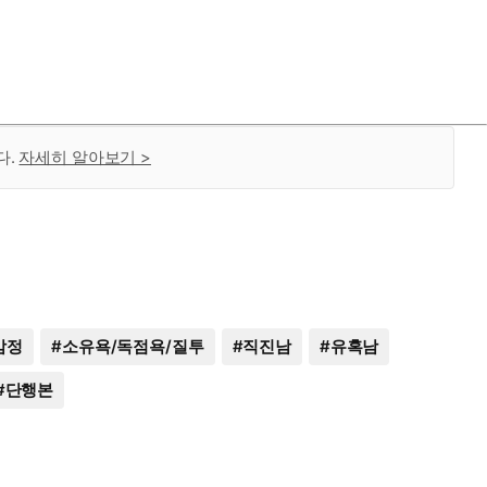
다.
자세히 알아보기 >
맘정
#
소유욕/독점욕/질투
#
직진남
#
유혹남
#
단행본