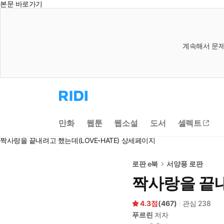
본문 바로가기
계속해서 문제
리
디
홈
으
만화
웹툰
웹소설
도서
셀렉트
로
이
짝사랑을 끝내려고 했는데(LOVE-HATE) 상세페이지
동
로판 e북
서양풍 로판
짝사랑을 끝내
4.3
(
467
)
관심
238
푸르린
저자