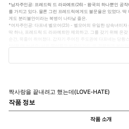
*남자주인공: 프레드릭 드 라파예트(26) - 왕국의 하나뿐인 
를 가지고 있다. 물론 그런 프레드릭에게도 불문율은 있었다. 딱 
게도 분리불안이라는 복병이 나타날 줄은.
*여자주인공: 다프네 벨모어(23) - 벨모어의 유일한 상속녀이자
딱 하나, 프레드릭 드 라파예트만 제외하고. 그를 갖기 위해 온
순간, 목줄이 쥐어졌다. 갑자기 주어진 주도권에 다프네는 당황
*이럴 때 보세요: 서로 물어뜯고 싸우다가도, 또 격렬하게 붙어먹
*공감 글귀:
“좋아. 버리는 건 좋은데. 먹어는 보고 버려요.”
짝사랑을 끝내려고 했는데(LOVE-HATE)
작품 정보
작품 소개