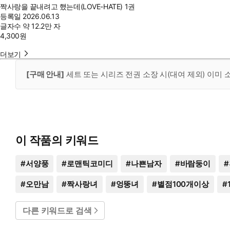
짝사랑을 끝내려고 했는데(LOVE-HATE) 1권
등록일
2026.06.13
글자수
약 12.2만 자
4,300
원
더보기
[구매 안내]
세트 또는 시리즈 전권 소장 시(대여 제외) 이미
이 작품의 키워드
#
서양풍
#
로맨틱코미디
#
나쁜남자
#
바람둥이
#
#
오만남
#
짝사랑녀
#
엉뚱녀
#
별점100개이상
#
다른 키워드로 검색