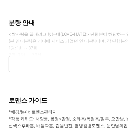
분량 안내
<짝사랑을 끝내려고 했는데(LOVE-HATE)> 단행본에 해당하는
(본 연재분량은 리디에 서비스 되었던 연재분량이며, 각 단행본의
1권: 1화 ~ 37화
2권: 38화 ~ 79화
3권: 80화 ~ 117화
4권: 118화 ~ 148화
로맨스 가이드
*배경/분야: 로맨스판타지
*작품 키워드: 서양풍, 몸정>맘정, 소유욕/독점욕/질투, 오만남, 
선섹스후파혼, 배틀파혼, 갑을반전, 염병첨병로맨스, 문란남의