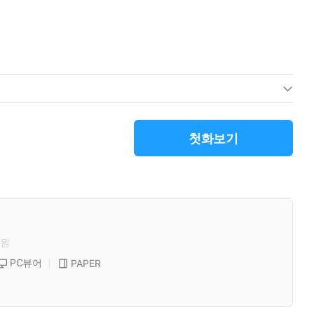
첫화보기
원
PC뷰어
PAPER