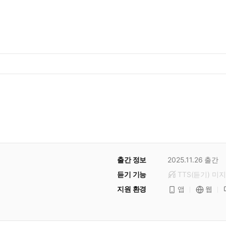
출간 정보
2025.11.26
출간
듣기 기능
TTS(듣기)
미
지
지원 환경
앱
웹