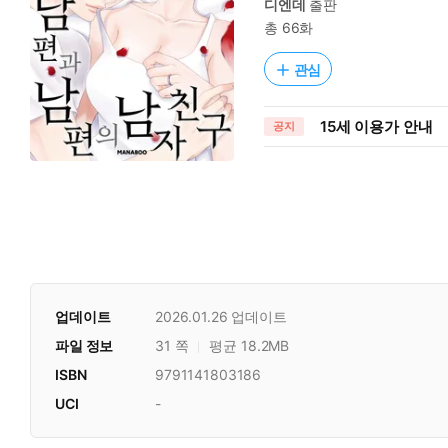
디엔데
출판
총 66화
관심
15세 이용가 안내
공지
업데이트
2026.01.26
업데이트
파일 정보
31 쪽
평균 18.2MB
ISBN
9791141803186
UCI
-