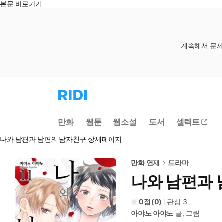
본문 바로가기
계속해서 문제
리
디
홈
으
만화
웹툰
웹소설
도서
셀렉트
로
이
나와 남편과 남편의 남자친구 상세페이지
동
만화 연재
드라마
나와 남편과
0
(
0
)
관심
3
아야노 아야노
글, 그림