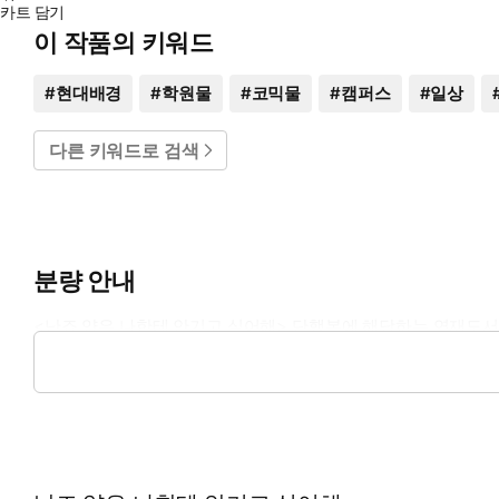
카트 담기
이 작품의 키워드
#
현대배경
#
학원물
#
코믹물
#
캠퍼스
#
일상
다른 키워드로 검색
분량 안내
<난죠 양은 나한테 안기고 싶어해> 단행본에 해당하는 연재도서
(본 연재분량은 리디에 서비스 되었던 연재분량이며, 각 단행본의
1권: 1화 ~ 4화