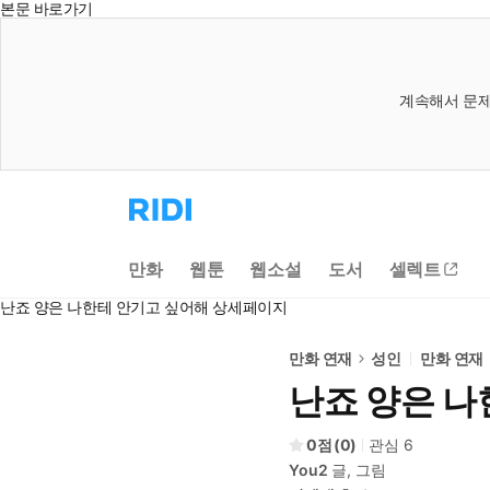
본문 바로가기
계속해서 문제
리
디
홈
으
만화
웹툰
웹소설
도서
셀렉트
로
이
난죠 양은 나한테 안기고 싶어해 상세페이지
동
만화 연재
성인
만화 연재
난죠 양은 나
0
(
0
)
관심
6
You2
글, 그림