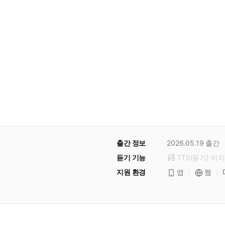
출간 정보
2026.05.19
출간
듣기 기능
TTS(듣기)
미
지
지원 환경
앱
웹