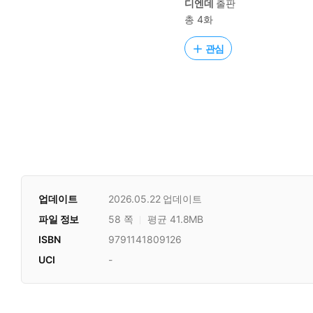
디엔데
출판
총 4화
관심
업데이트
2026.05.22
업데이트
파일 정보
58 쪽
평균 41.8MB
ISBN
9791141809126
UCI
-