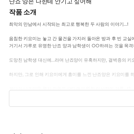
난죠 양은 나한테 안기고 싶어해
작품 소개
최악의 만남에서 시작되는 최고로 행복한 두 사람의 이야기...!
음침한 키요미는 놓고 간 물건을 가지러 돌아온 방과 후 빈 교실
거기서 갸루로 유명한 난죠 양과 남학생이 ○○하려는 것을 목격
도망친 남학생 대신에…라며 난죠양이 유혹하지만, 결벽증의 키
하지만, 그로 인해 키요미에게 흥미를 느낀 난죠양은 키요미를 
게다가 난조양은 웬지 의외로 오타쿠 따뜻한 이상적인 갸루…!?
풋풋한 두 사람의 진지한 러브 코미디!