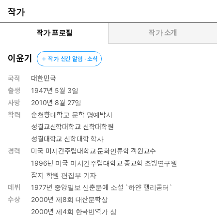
한 독보적인 전문가. 그의 이름을 딴 ‘이윤기체’라는 말이 있을 정도
작가
로 우리말을 가장 생기 있고 다채롭게 쓰는 작가. 200여 편의 책을
옮긴 한국 최고의 번역가.
작가 프로필
작가 소개
이 책은 그가 평생 자신의 언어를 부리며 살아갈 모든 이들에게 전하
이윤기
작가 신간 알림 · 소식
는 작가의 영혼과 글쓰기의 태도에 대한 모든 것이다. 여기 실린 39
편의 에세이에는 첫 문장의 설렘부터 퇴고의 고뇌까지, 그리고 1977
국적
대한민국
년 등단의 두근거림부터 창작과 번역의 세계를 오가던 고민들이 모
출생
1947년 5월 3일
두 녹아 있다.
사망
2010년 8월 27일
학력
순천향대학교 문학 명예박사
이 책을 통해 우리는 이윤기의 글쓰기 인생을 엿보고, 언어에 대한
성결교신학대학교 신학대학원
그의 예민한 감각이 어떻게 펄펄 살아 있는 문장을 만들었는지 확인
성결대학교 신학대학 학사
하게 된다. 자유의 상징인 ‘그리스인 조르바’에게 생생한 입말을 입히
경력
미국 미시간주립대학교 문화인류학 객원교수
기 위한 그의 고집 있는 투쟁, 자신이 오독하고 오역했던 실패담도
1996년 미국 미시간주립대학교 종교학 초빙연구원
솔직하게 털어 넣는 치열한 자기반성 등 그가 수많은 경험을 통해 얻
잡지 학원 편집부 기자
은 지혜들이 오롯이 담겨 있다. 무엇보다 이윤기가 남긴 이 위대한
데뷔
1977년 중앙일보 신춘문예 소설 `하얀 헬리콥터`
유산은 글쓰기에 대한 새로운 열정과 욕망을 불러일으킬 것이다.
수상
2000년 제8회 대산문학상
2000년 제4회 한국번역가 상