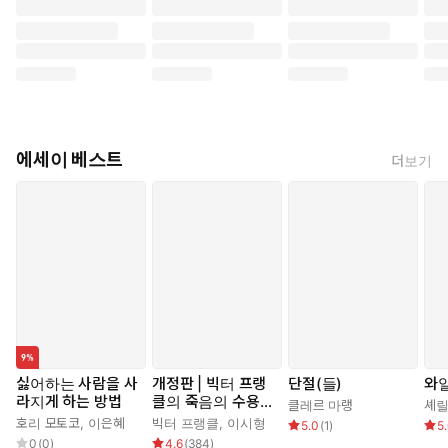
에세이 베스트
더보기
싫어하는 사람을 사
개정판 | 빅터 프랭
단절(들)
와
라지게 하는 방법
클의 죽음의 수용소
클레르 마랭
셰릴
에서
호리 모토코
,
이은혜
빅터 프랭클
,
이시형
5.0
(
1
)
5
0
(
0
)
4.6
(
384
)