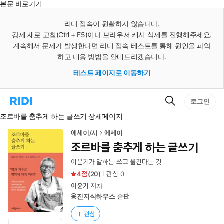
본문 바로가기
인
스
리디 접속이 원활하지 않습니다.
턴
강제 새로 고침(Ctrl + F5)이나 브라우저 캐시 삭제를 진행해주세요.
트
검
계속해서 문제가 발생한다면 리디 접속 테스트를 통해 원인을 파악
색
하고 대응 방법을 안내드리겠습니다.
테스트 페이지로 이동하기
검
리
로그인
색
디
조르바를 춤추게 하는 글쓰기 상세페이지
홈
으
로
에세이/시
에세이
이
조르바를 춤추게 하는 글쓰기
동
이윤기가 말하는 쓰고 옮긴다는 것
4
(
20
)
관심
0
이윤기
저자
웅진지식하우스
출판
관심