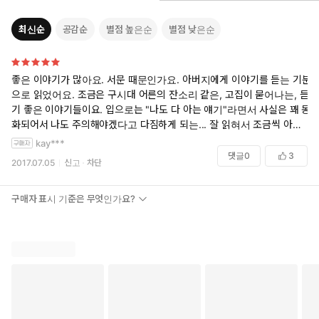
최신순
공감순
별점 높은순
별점 낮은순
좋은 이야기가 많아요. 서문 때문인가요. 아버지에게 이야기를 듣는 기분
으로 읽었어요. 조금은 구시대 어른의 잔소리 같은, 고집이 묻어나는, 듣
기 좋은 이야기들이요. 입으로는 "나도 다 아는 얘기"라면서 사실은 꽤 동
화되어서 나도 주의해야겠다고 다짐하게 되는... 잘 읽혀서 조금씩 아껴
봤어요. 중복되는 부분이 있지만 꾸준한 작가의 행보가 엿보이는 듯해서
kay***
저는 괜찮았어요. 편하게 가볍게 읽을 수 있는 책이라고 생각해요.
댓글
0
3
2017.07.05
신고
차단
구매자 표시 기준은 무엇인가요?