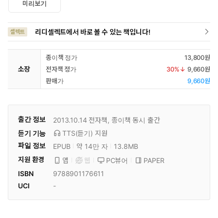
미리보기
리디셀렉트에서 바로 볼 수 있는 책입니다!
셀렉트
종이책 정가
13,800원
소장
전자책 정가
30
%↓
9,660원
판매가
9,660원
출간 정보
2013.10.14
전자책, 종이책 동시 출간
듣기 기능
TTS(듣기)
지원
파일 정보
EPUB
약 14만 자
13.8MB
지원 환경
PC뷰어
PAPER
앱
웹
ISBN
9788901176611
UCI
-