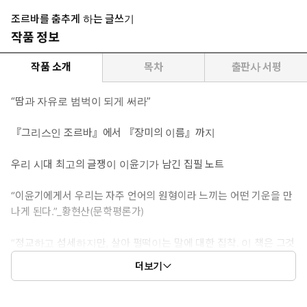
조르바를 춤추게 하는 글쓰기
작품 정보
작품 소개
목차
출판사 서평
“땀과 자유로 범벅이 되게 써라”
『그리스인 조르바』에서 『장미의 이름』까지
우리 시대 최고의 글쟁이 이윤기가 남긴 집필 노트
“이윤기에게서 우리는 자주 언어의 원형이라 느끼는 어떤 기운을 만
나게 된다.”_황현산(문학평론가)
“정교하고 섬세하지만, 살아 펄떡이는 말에 대한 집착. 이 책은 그것
을 다시 일깨운다.” _이다희(번역가)
더보기
자신을 자유로운 인간의 상징인 조르바와 동일시하며 살아 펄떡이
는 말에 유난히 집착했던 언어 천재 이윤기. 서양 언어와 문화에 대