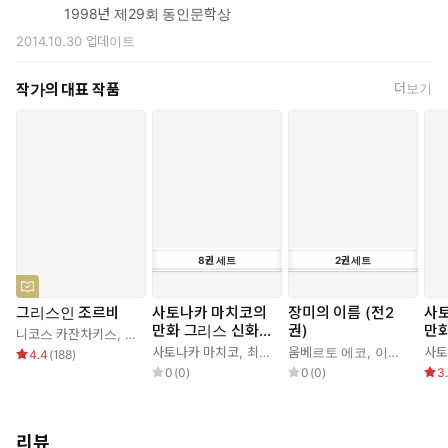
1998년 제29회 동인문학상
2014.10.30
업데이트
작가의 대표 작품
더보기
8
권
세트
2
권
세트
그리스인 조르바
사토나카 마치코의
장미의 이름 (전2
사
만화 그리스 신화
권)
만화
니코스 카잔차키스
,
이윤기
세트(전 8권)
사토나카 마치코
,
최은석
,
움베르토 에코
이윤기
,
이윤기
사토
4.4
(
188
)
0
(
0
)
0
(
0
)
3
리뷰