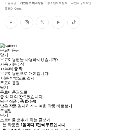
이용약관
개인정보 처리방침
청소년보호정책
사업자정보확인
©
RIDI Corp.
페
인
트
유
틱
이
스
위
튜
톡
스
타
터
브
북
그
램
무료이용권
닫기
무료이용권을 사용하시겠습니까?
사용 가능 :
장
<
>부터
총
화
무료이용권으로 대여합니다.
다른 방법으로 결제
무료이용권
닫기
무료이용권으로
총
화
대여 완료했습니다.
남은 작품 :
총
화
(
원)
남은 작품 결제하기
대여한 작품 바로보기
도움말
닫기
조르바를 춤추게 하는 글쓰기
- 본 작품은
1일
마다
1
편씩 무료
입니다.