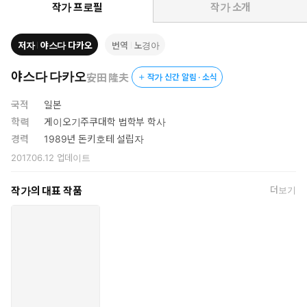
찰부터 행운을 키우고 불운은 낮추는 삶의 공식, 운을 상승시키는 3
작가 프로필
작가 소개
대 조건과 사례, 조직을 이끄는 리더가 명심해야 할 속경견수(速攻
堅守)·주어 전환·권한 이양과 같은 일의 태도, 단순한 승리가 아닌
저자
야스다 다카오
번역
노경아
압승으로 이끌 경영 철학까지 밀도 있게 다룬다. 또한 밑바닥 인생
에서 글로벌 초거대 기업의 회장이 된 저자가 수십 년의 고난과 실
야스다 다카오
安田 隆夫
작가 신간 알림 · 소식
패, 성공 끝에 집대성한 독특하고 독창적인 경영 지침서 『원류』의
원리를 더해 개인과 조직의 성장에 대한 가르침까지 전한다. 이 책
국적
일본
이 운이라는 벽에 부딪혀 인생의 방향을 잃고 고민하는 사람들에게
학력
게이오기주쿠대학 법학부 학사
인생의 축을 세우고 원하는 삶으로 이끄는 불변의 인사이트를 건네
경력
1989년 돈키호테 설립자
줄 것이다.
2017.06.12
업데이트
작가의 대표 작품
더보기