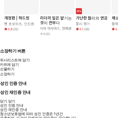
개정판 | 하드씽
리더의 일은 맡기는
가난한 찰리의 연감
제로
것이 전부다
벤 호로위츠
,
안진환
찰리 멍거
블레
이바 마사야스
,
정혜원
4.8
(
32
)
4.1
(
36
)
4
0
(
0
)
소장하기 버튼
위시리스트에 담기
카트에 담기
선물하기
소장하기
성인 인증 안내
성인 재인증 안내
닫기
닫기
성인 인증 안내
성인 재인증 안내
청소년보호법에 따라 성인 인증은 1년간
유효하며, 기간이 만료되어 재인증이 필요합니다.