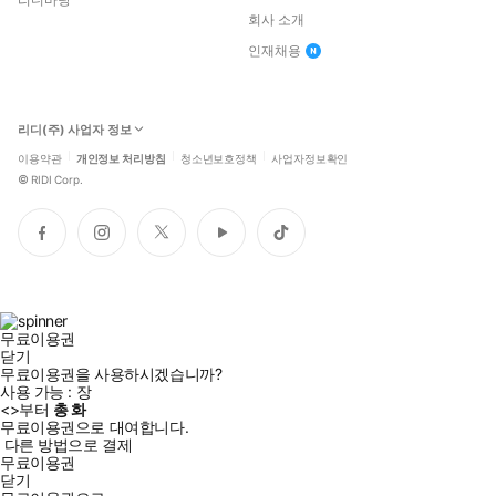
회사 소개
인재채용
리디(주) 사업자 정보
이용약관
개인정보 처리방침
청소년보호정책
사업자정보확인
©
RIDI Corp.
페
인
트
유
틱
이
스
위
튜
톡
스
타
터
브
북
그
램
무료이용권
닫기
무료이용권을 사용하시겠습니까?
사용 가능 :
장
<
>부터
총
화
무료이용권으로 대여합니다.
다른 방법으로 결제
무료이용권
닫기