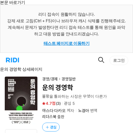
본문 바로가기
인
스
리디 접속이 원활하지 않습니다.
턴
강제 새로 고침(Ctrl + F5)이나 브라우저 캐시 삭제를 진행해주세요.
트
검
계속해서 문제가 발생한다면 리디 접속 테스트를 통해 원인을 파악
색
하고 대응 방법을 안내드리겠습니다.
테스트 페이지로 이동하기
검
리
로그인
색
디
운의 경영학 상세페이지
홈
으
로
경영/경제
경영일반
이
운의 경영학
동
불황을 돌파하는 사장은 무엇이 다른가
4.7
(
3
)
관심
5
야스다 다카오
저자
노경아
번역
리더스북
출판
관심