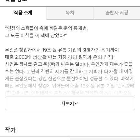
작품 소개
목차
출판사 서평
“인생의 소용돌이 속에 깨달은 운의 통제법,
그 모든 지식을 이 책에 담았다!”
무일푼 창업자에서 19조 원 유통 기업의 경영자가 되기까지
매출 2,000배 성장을 만든 최강 경영 철학과 운의 법칙!
사업은 생사를 걸고 운(運)과 싸우는 일이다. 우연찮게 재수가 좋을
수는 없다. 고난과 격변의 시기를 감내하고 기회가 다가올 때 어떻
게든 붙잡겠다는 강한 신념으로 돌진해야만 성공할 수 있다. 마작에
빠진 무일푼에서 창업에 뛰어들어 매출 19조 원 유통 기업 ‘돈키호테
(현 팬퍼시픽 인터내셔널 홀딩스)’ 제국을 건설한 야스다 다카오는
오감을 총동원해 궁리한 사업 아이디어와 조직의 운을 철저히 통제
더보기
하는 경영 전략으로 사업을 대성공으로 이끌었다. 그는 경영 전선에
서 40년 넘게 수많은 실패와 성공을 겪으며 얻은 궁극의 생존 경영
론을 신간 『운의 경영학』에 고스란히 담았다.
이 책은 운을 다루는 현실적 처세술과 냉혹한 비즈니스 세계를 휘어
작가
잡는 최강의 경영법을 다룬다. 개인과 조직의 운을 대하는 거인의 통