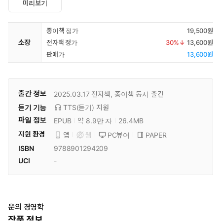
미리보기
종이책 정가
19,500원
소장
전자책 정가
30
%↓
13,600원
판매가
13,600원
출간 정보
2025.03.17
전자책, 종이책 동시 출간
듣기 기능
TTS(듣기)
지원
파일 정보
EPUB
약 8.9만 자
26.4MB
지원 환경
PC뷰어
PAPER
앱
웹
ISBN
9788901294209
UCI
-
운의 경영학
작품 정보