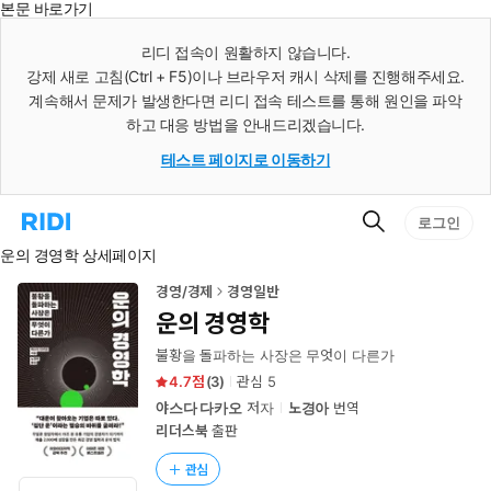
본문 바로가기
인
스
리디 접속이 원활하지 않습니다.
턴
강제 새로 고침(Ctrl + F5)이나 브라우저 캐시 삭제를 진행해주세요.
트
검
계속해서 문제가 발생한다면 리디 접속 테스트를 통해 원인을 파악
색
하고 대응 방법을 안내드리겠습니다.
테스트 페이지로 이동하기
검
리
로그인
색
디
운의 경영학 상세페이지
홈
으
로
경영/경제
경영일반
이
운의 경영학
동
불황을 돌파하는 사장은 무엇이 다른가
4.7
(
3
)
관심
5
야스다 다카오
저자
노경아
번역
리더스북
출판
관심