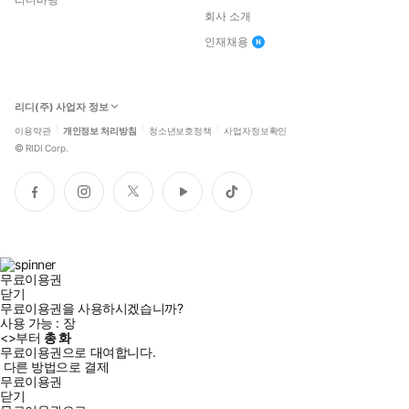
회사 소개
인재채용
리디(주) 사업자 정보
이용약관
개인정보 처리방침
청소년보호정책
사업자정보확인
©
RIDI Corp.
페
인
트
유
틱
이
스
위
튜
톡
스
타
터
브
북
그
램
무료이용권
닫기
무료이용권을 사용하시겠습니까?
사용 가능 :
장
<
>부터
총
화
무료이용권으로 대여합니다.
다른 방법으로 결제
무료이용권
닫기