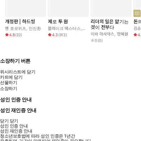
개정판 | 하드씽
제로 투 원
리더의 일은 맡기는
돈의
것이 전부다
벤 호로위츠
,
안진환
블레이크 매스터스
,
피터 틸
,
이지연
김
이바 마사야스
,
정혜원
4.8
(
32
)
4.3
(
913
)
4
0
(
0
)
소장하기 버튼
위시리스트에 담기
카트에 담기
선물하기
소장하기
성인 인증 안내
성인 재인증 안내
닫기
닫기
성인 인증 안내
성인 재인증 안내
청소년보호법에 따라 성인 인증은 1년간
유효하며, 기간이 만료되어 재인증이 필요합니다.