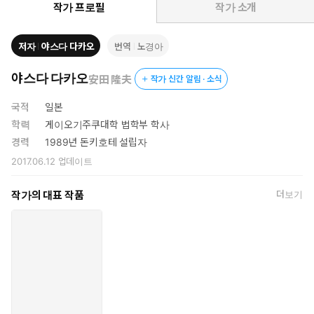
찰부터 행운을 키우고 불운은 낮추는 삶의 공식, 운을 상승시키는 3
작가 프로필
작가 소개
대 조건과 사례, 조직을 이끄는 리더가 명심해야 할 속경견수(速攻
堅守)·주어 전환·권한 이양과 같은 일의 태도, 단순한 승리가 아닌
저자
야스다 다카오
번역
노경아
압승으로 이끌 경영 철학까지 밀도 있게 다룬다. 또한 밑바닥 인생
에서 글로벌 초거대 기업의 회장이 된 저자가 수십 년의 고난과 실
야스다 다카오
安田 隆夫
작가 신간 알림 · 소식
패, 성공 끝에 집대성한 독특하고 독창적인 경영 지침서 『원류』의
원리를 더해 개인과 조직의 성장에 대한 가르침까지 전한다. 이 책
국적
일본
이 운이라는 벽에 부딪혀 인생의 방향을 잃고 고민하는 사람들에게
학력
게이오기주쿠대학 법학부 학사
인생의 축을 세우고 원하는 삶으로 이끄는 불변의 인사이트를 건네
경력
1989년 돈키호테 설립자
줄 것이다.
2017.06.12
업데이트
작가의 대표 작품
더보기