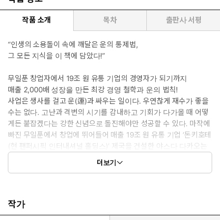
작품 소개
목차
출판사 서평
“인생의 소용돌이 속에 깨달은 운의 통제법,
그 모든 지식을 이 책에 담았다!”
무일푼 창업자에서 19조 원 유통 기업의 경영자가 되기까지
매출 2,000배 성장을 만든 최강 경영 철학과 운의 법칙!
사업은 생사를 걸고 운(運)과 싸우는 일이다. 우연찮게 재수가 좋을
수는 없다. 고난과 격변의 시기를 감내하고 기회가 다가올 때 어떻
게든 붙잡겠다는 강한 신념으로 돌진해야만 성공할 수 있다. 마작에
빠진 무일푼에서 창업에 뛰어들어 매출 19조 원 유통 기업 ‘돈키호테
(현 팬퍼시픽 인터내셔널 홀딩스)’ 제국을 건설한 야스다 다카오는
오감을 총동원해 궁리한 사업 아이디어와 조직의 운을 철저히 통제
더보기
하는 경영 전략으로 사업을 대성공으로 이끌었다. 그는 경영 전선에
서 40년 넘게 수많은 실패와 성공을 겪으며 얻은 궁극의 생존 경영
론을 신간 『운의 경영학』에 고스란히 담았다.
이 책은 운을 다루는 현실적 처세술과 냉혹한 비즈니스 세계를 휘어
작가
잡는 최강의 경영법을 다룬다. 개인과 조직의 운을 대하는 거인의 통