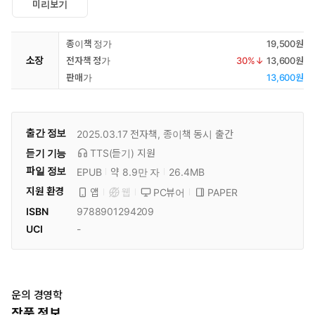
미리보기
종이책 정가
19,500원
소장
전자책 정가
30
%↓
13,600원
판매가
13,600원
출간 정보
2025.03.17
전자책, 종이책 동시 출간
듣기 기능
TTS(듣기)
지원
파일 정보
EPUB
약 8.9만 자
26.4MB
지원 환경
PC뷰어
PAPER
앱
웹
ISBN
9788901294209
UCI
-
운의 경영학
작품 정보