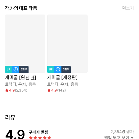
작가의 대표 작품
더보기
개미굴 [완전판]
개미굴 [개정판]
트랙터
,
우지
,
춈춈
트랙터
,
우지
,
춈춈
4.9
(
2,354
)
4.9
(
142
)
리뷰
4.9
2,354
명 평가
구매자 별점
별점 분포 보기