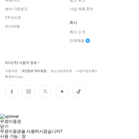
제휴카드
원고 투고
뷰어 다운로드
사업 제휴 문의
CP사이트
회사
리디바탕
회사 소개
인재채용
리디(주) 사업자 정보
이용약관
개인정보 처리방침
청소년보호정책
사업자정보확인
©
RIDI Corp.
페
인
트
유
틱
이
스
위
튜
톡
스
타
터
브
북
그
램
무료이용권
닫기
무료이용권을 사용하시겠습니까?
사용 가능 :
장