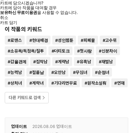
카트에 담으시겠습니까?
카트에 담아 작품을 대여할 경우
보유하신 무료이용권
을 사용할 수 없습니다.
취소
카트 담기
이 작품의 키워드
#
로맨스
#
현대배경
#
성인웹툰
#
피폐물
#
고수위
#
소유욕/독점욕/질투
#
더티토크
#
첫사랑
#
신분차이
#
갑을관계
#
집착남
#
계략남
#
유혹남
#
재벌남
#
능력남
#
절륜남
#
오만남
#
무심녀
#
순정녀
#
상처녀
#
계략녀
#
기다리면무료
#
원작소설有
#
연재
다른 키워드로 검색
업데이트
2026.08.06
업데이트