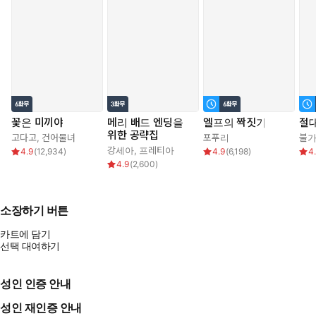
꽃은 미끼야
메리 배드 엔딩을
엘프의 짝짓기
절대
위한 공략집
고다고
,
건어물녀
포푸리
불
강세아
,
프레티아
4.9
(
12,934
)
4.9
(
6,198
)
4
4.9
(
2,600
)
소장하기 버튼
카트에 담기
선택 대여하기
성인 인증 안내
성인 재인증 안내