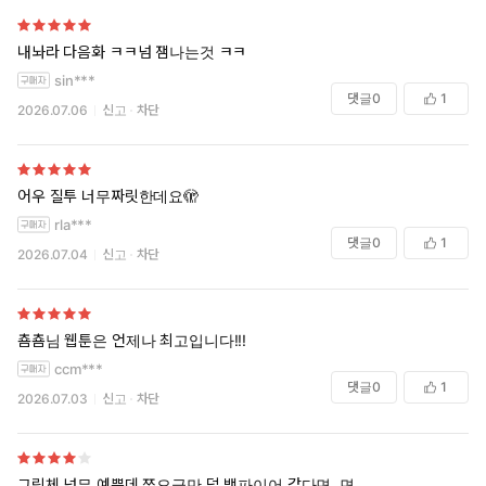
***
내놔라 다음화 ㅋㅋ넘 잼나는것 ㅋㅋ
“그럼 그쪽이 나 가질래요?”
sin***
“난 사랑하는 사람이랑 처음 할 거야.”
댓글
0
1
2026.07.06
신고
차단
사랑? 처음?
매일 유혈 사태를 일으키는 남자의 입에서 나오기엔 너무 낭만적
인 단어 아닌가.
어우 질투 너무짜릿한데요🫣
rla***
"나는 사랑이 아니라도 돼요."
댓글
0
1
2026.07.04
신고
차단
“글쎄,"
자세가 뒤바뀌는 건 순식간에 벌어진 일이었다.
춈춈님 웹툰은 언제나 최고입니다!!!
"지금 네 구멍 보면 내 첫사랑이 될지도 모르지.”
ccm***
댓글
0
1
2026.07.03
신고
차단
그림체 넘무 예쁨데 쪼오금만 덜 뱀파이어 같다면..면...