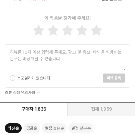
이 작품을 평가해 주세요!
더럽고 천박한 범죄의 소굴, 개미굴.
나는 이곳에서 나고 자란 성골 개미였다.
"그래 봤자 일개미지만."
스포일러가 있습니다.
리뷰 등록
개미에게 탈출은 허락되지 않는다.
리뷰 작성 유의사항
한데 자유를 꿈꾼 대가일까,
돌아온 것은 신분증 대신 소각로의 재가 된 친구였다.
구매자
1,836
전체
1,959
모든 것을 체념한 그런 내 앞에
개미굴의 실세, 장희조가 나타났다.
최신순
공감순
별점 높은순
별점 낮은순