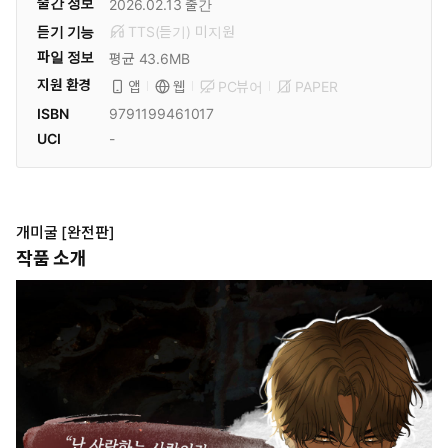
출간 정보
2026.02.13
출간
듣기 기능
TTS(듣기)
미
지원
파일 정보
평균 43.6MB
지원 환경
PC뷰어
PAPER
앱
웹
ISBN
9791199461017
UCI
-
개미굴 [완전판]
작품 소개