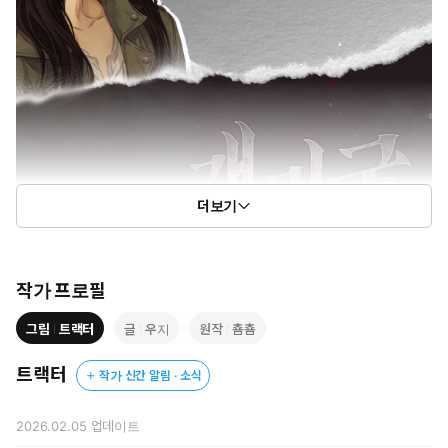
더보기
작가 프로필
그림
트랙터
글
우지
원작
춈춈
트랙터
작가 신간 알림 · 소식
2026.02.05
업데이트