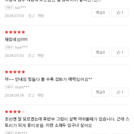
luc***
댓글
0
1
2026.07.03
신고
차단
재밌네요!!!!!!
hye***
댓글
0
1
2026.07.02
신고
차단
아~~ 인내심 힘들다 볼 수록 삽화가 매력있어요^^
msm***
댓글
0
1
2026.06.18
신고
차단
초반엔 잘 모르겠는데 후반부 그림이 살짝 아쉬울때가 있습니다. 근데 스
토리가 되게 흥미로움. 이런 소재두 있구나 싶어요
04t***