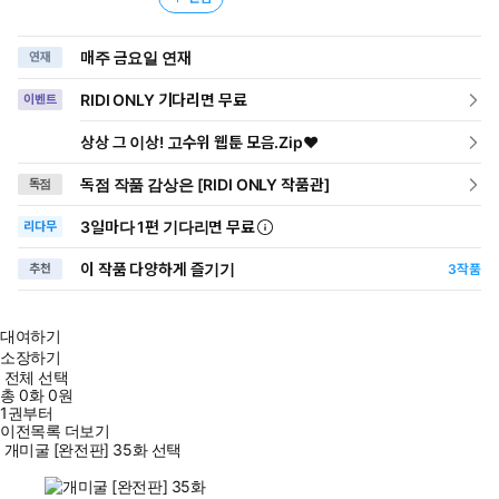
매주 금요일 연재
연재
RIDI ONLY 기다리면 무료
이벤트
상상 그 이상! 고수위 웹툰 모음.Zip♥
독점 작품 감상은 [RIDI ONLY 작품관]
독점
3일
마다
1편 기다리면 무료
리다무
이 작품 다양하게 즐기기
추천
3
작품
대여하기
소장하기
전체 선택
총
0
화
0원
1권부터
이전목록 더보기
개미굴 [완전판] 35화 선택