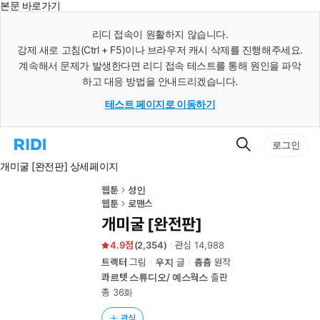
본문 바로가기
인
스
리디 접속이 원활하지 않습니다.
턴
강제 새로 고침(Ctrl + F5)이나 브라우저 캐시 삭제를 진행해주세요.
트
검
계속해서 문제가 발생한다면 리디 접속 테스트를 통해 원인을 파악
색
하고 대응 방법을 안내드리겠습니다.
테스트 페이지로 이동하기
검
리
로그인
색
디
개미굴 [완전판] 상세페이지
홈
으
로
웹툰
성인
이
웹툰
로맨스
동
개미굴 [완전판]
4.9
(
2,354
)
관심
14,988
트랙터
그림
우지
글
춈춈
원작
콰르텟 스튜디오/ 예스웍스
출판
총 36화
관심