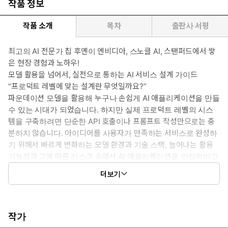
작품 정보
작품 소개
목차
출판사 서평
최고의 AI 전문가 칩 후옌이 엔비디아, 스노클 AI, 스탠퍼드에서 쌓
은 현장 경험과 노하우!
모델 활용을 넘어서, 실전으로 통하는 AI 서비스 설계 가이드
“프로덕트 레벨에 맞는 설계란 무엇일까요?”
파운데이션 모델을 활용해 누구나 손쉽게 AI 애플리케이션을 만들
수 있는 시대가 되었습니다. 하지만 실제 프로덕트 레벨의 시스
템을 구축하려면 단순한 API 호출이나 프롬프트 작성만으로는 충
분하지 않습니다. 아이디어를 사용자가 만족하는 서비스로 완성하
기 위해서 빠르게 변화하는 모델 환경과 기술 스택, 늘어나는 활용
가능성과 그에 따른 리스크 속에서 AI 애플리케이션을 안정적이고
효과적으로 설계하고 운영해야 합니다.
더보기
이 책은 현업의 이러한 고민에 명쾌한 해답을 제시하는 AI 엔지니어
링 실전 가이드입니다. 프롬프트 엔지니어링, RAG, 파인튜닝, 에
이전트, 데이터셋 설계 등의 다양한 기법부터 평가 지표 설계, 인
프라 최적화, 사용자 피드백을 통한 개선 루프 구축까지, AI 모델
작가
을 실제 서비스로 연결하기 위한 전 과정을 체계적으로 설명합니다.