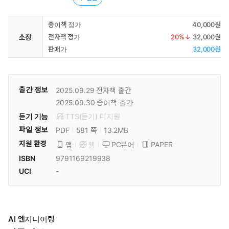
종이책 정가
40,000원
소장
전자책 정가
20
%↓
32,000원
판매가
32,000원
출간 정보
2025.09.29
전자책 출간
2025.09.30
종이책 출간
듣기 기능
TTS(듣기)
미
지원
파일 정보
PDF
13.2MB
581 쪽
지원 환경
PC뷰어
PAPER
앱
웹
ISBN
9791169219938
UCI
-
AI 엔지니어링