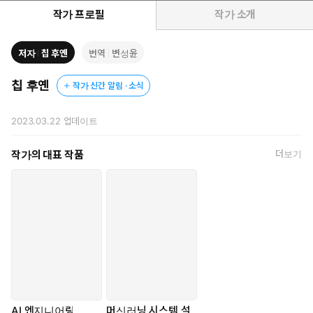
파운데이션 모델을 ‘어떻게 쓸 것인가’에 그치지 않고, 어떤 문제를
작가 프로필
작가 소개
해결할 수 있는지, 또 이를 어떤 방식으로 설계하고 발전시킬 수 있
도록 가이드합니다.
저자
칩 후옌
번역
변성윤
파운데이션 모델을 사용하는 단계를 넘어 신뢰받는 AI 프로덕트를
설계, 운영, 개선하고자 고민하는 모든분께 이 책을 추천합니다.
칩 후옌
작가 신간 알림 · 소식
2023.03.22
업데이트
작가의 대표 작품
더보기
AI 엔지니어링
머신러닝 시스템 설