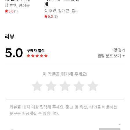
계
칩 후옌
,
변성윤
칩 후옌
,
김대근
,
김영민
5.0
(
1
)
5.0
(
3
)
리뷰
5.0
1
명 평가
구매자 별점
별점 분포 보기
이 작품을 평가해 주세요!