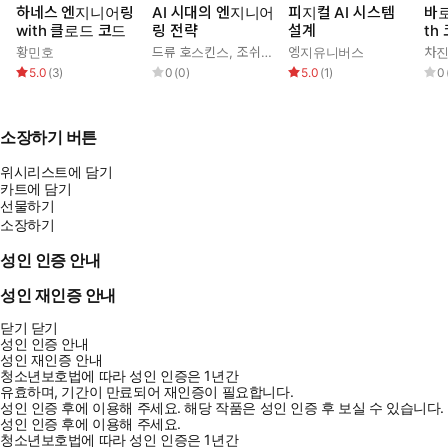
하네스 엔지니어링
AI 시대의 엔지니어
피지컬 AI 시스템
바로
with 클로드 코드
링 전략
설계
th
로드
황민호
드류 호스킨스
,
조쉬(김승권)
엥지유니버스
차
5.0
(
3
)
0
(
0
)
5.0
(
1
)
0
소장하기 버튼
위시리스트에 담기
카트에 담기
선물하기
소장하기
성인 인증 안내
성인 재인증 안내
닫기
닫기
성인 인증 안내
성인 재인증 안내
청소년보호법에 따라 성인 인증은 1년간
유효하며, 기간이 만료되어 재인증이 필요합니다.
성인 인증 후에 이용해 주세요.
해당 작품은 성인 인증 후 보실 수 있습니다.
성인 인증 후에 이용해 주세요.
청소년보호법에 따라 성인 인증은 1년간