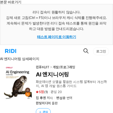
본문 바로가기
인
스
리디 접속이 원활하지 않습니다.
턴
강제 새로 고침(Ctrl + F5)이나 브라우저 캐시 삭제를 진행해주세요.
트
검
계속해서 문제가 발생한다면 리디 접속 테스트를 통해 원인을 파악
색
하고 대응 방법을 안내드리겠습니다.
테스트 페이지로 이동하기
검
리
로그인
색
디
AI 엔지니어링 상세페이지
홈
으
로
컴퓨터/IT
개발/프로그래밍
이
AI 엔지니어링
동
파운데이션 모델을 활용한 시스템 설계부터 개선까
지, AI 앱 개발 원스톱 가이드
5
(
1
)
관심
20
칩 후옌
저자
변성윤
번역
한빛미디어
출판
관심