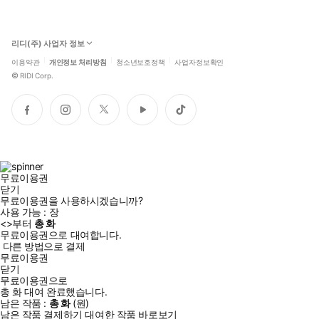
리디(주) 사업자 정보
이용약관
개인정보 처리방침
청소년보호정책
사업자정보확인
©
RIDI Corp.
페
인
트
유
틱
이
스
위
튜
톡
스
타
터
브
북
그
램
무료이용권
닫기
무료이용권을 사용하시겠습니까?
사용 가능 :
장
<
>부터
총
화
무료이용권으로 대여합니다.
다른 방법으로 결제
무료이용권
닫기
무료이용권으로
총
화
대여 완료했습니다.
남은 작품 :
총
화
(
원)
남은 작품 결제하기
대여한 작품 바로보기