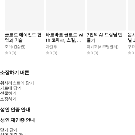
클로드 에이전트 협
바로바로 클로드 wi
7인의 AI 드림팀 만
옵
업의 기술
th 코워크, 스킬, 클
들기
널 
로드 코드, 디자인
조쉬(김승권)
차진우
이비호(AI코딩밸리)
구요
0
(
0
)
0
(
0
)
0
(
0
)
0
소장하기 버튼
위시리스트에 담기
카트에 담기
선물하기
소장하기
성인 인증 안내
성인 재인증 안내
닫기
닫기
성인 인증 안내