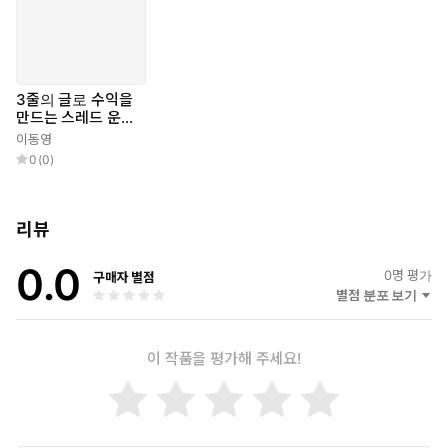
3줄의 글로 수익을
만드는 스레드 운영
법
이동영
0
(
0
)
리뷰
0.0
0
명 평가
구매자 별점
별점 분포 보기
이 작품을 평가해 주세요!