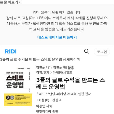
본문 바로가기
인
스
리디 접속이 원활하지 않습니다.
턴
강제 새로 고침(Ctrl + F5)이나 브라우저 캐시 삭제를 진행해주세요.
트
검
계속해서 문제가 발생한다면 리디 접속 테스트를 통해 원인을 파악
색
하고 대응 방법을 안내드리겠습니다.
테스트 페이지로 이동하기
검
리
로그인
색
디
3줄의 글로 수익을 만드는 스레드 운영법 상세페이지
홈
으
로
컴퓨터/IT
컴퓨터/앱 활용
이
경영/경제
마케팅/세일즈
동
3줄의 글로 수익을 만드는 스
레드 운영법
스레드 브랜딩•마케팅•수익화 실전 전략
0
(
0
)
관심
4
이동영
저자
한빛미디어
출판