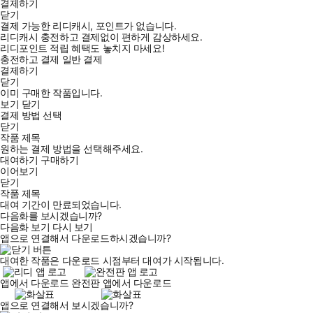
결제하기
닫기
결제 가능한 리디캐시, 포인트가 없습니다.
리디캐시 충전하고 결제없이 편하게 감상하세요.
리디포인트 적립 혜택도 놓치지 마세요!
충전하고 결제
일반 결제
결제하기
닫기
이미 구매한 작품입니다.
보기
닫기
결제 방법 선택
닫기
작품 제목
국내 최초 스레드 활용 종이책!
원하는 결제 방법을 선택해주세요.
짧은 텍스트로 돈을 버는 블루오션 SNS, 스레드 운영 전략을 배운
대여하기
구매하기
이어보기
다!
닫기
작품 제목
대여 기간이 만료되었습니다.
다음화를 보시겠습니까?
다음화 보기
다시 보기
앱으로 연결해서 다운로드하시겠습니까?
메타가 선보인 신생 SNS 스레드(Threads)는 뜨겁게 떠오른 플랫
폼이다. 뉴스 기사에서는 '스레드 일일 사용자 수가 트위터(X)를 뛰
대여한 작품은 다운로드 시점부터 대여가 시작됩니다.
어넘었다', '텍스트힙을 선도하는 스레드가 835% 폭풍 성장했다'는
앱에서 다운로드
완전판 앱에서 다운로드
보도가 이어지고 있다.
사진을 찍을 필요도 영상을 만들 필요도 없는, 오로지 짧은 글만으로
앱으로 연결해서 보시겠습니까?