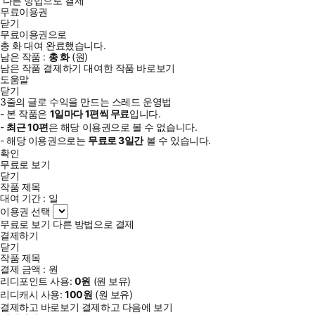
다른 방법으로 결제
무료이용권
닫기
무료이용권으로
총
화
대여 완료했습니다.
남은 작품 :
총
화
(
원)
남은 작품 결제하기
대여한 작품 바로보기
도움말
닫기
3줄의 글로 수익을 만드는 스레드 운영법
- 본 작품은
1일
마다
1
편씩 무료
입니다.
-
최근
10편
은 해당 이용권으로 볼 수 없습니다.
- 해당 이용권으로는
무료로
3일
간
볼 수 있습니다.
확인
무료로 보기
닫기
작품 제목
대여 기간 :
일
이용권 선택
무료로 보기
다른 방법으로 결제
결제하기
닫기
작품 제목
결제 금액 :
원
리디포인트 사용:
0
원
(
원 보유)
리디캐시 사용:
100
원
(
원 보유)
결제하고 바로보기
결제하고 다음에 보기