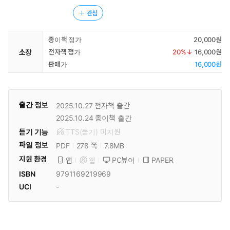
관심
종이책 정가
20,000원
소장
전자책 정가
20
%↓
16,000원
판매가
16,000원
출간 정보
2025.10.27
전자책 출간
2025.10.24
종이책 출간
듣기 기능
TTS(듣기)
미
지원
파일 정보
PDF
7.8MB
278 쪽
지원 환경
PC뷰어
PAPER
앱
웹
ISBN
9791169219969
UCI
-