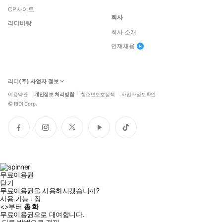
CP사이트
회사
리디바탕
회사 소개
인재채용
리디(주) 사업자 정보
이용약관
개인정보 처리방침
청소년보호정책
사업자정보확인
©
RIDI Corp.
페
인
트
유
틱
이
스
위
튜
톡
스
타
터
브
북
그
램
무료이용권
닫기
무료이용권을 사용하시겠습니까?
사용 가능 :
장
<
>부터
총
화
무료이용권으로 대여합니다.