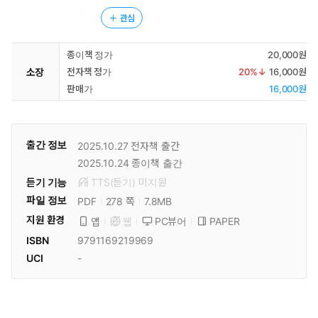
관심
종이책 정가
20,000원
소장
전자책 정가
20
%↓
16,000원
판매가
16,000원
출간 정보
2025.10.27
전자책 출간
2025.10.24
종이책 출간
듣기 기능
TTS(듣기)
미
지원
파일 정보
PDF
7.8MB
278 쪽
지원 환경
PC뷰어
PAPER
앱
웹
ISBN
9791169219969
UCI
-