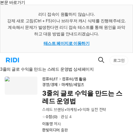
본문 바로가기
인
스
리디 접속이 원활하지 않습니다.
턴
강제 새로 고침(Ctrl + F5)이나 브라우저 캐시 삭제를 진행해주세요.
트
검
계속해서 문제가 발생한다면 리디 접속 테스트를 통해 원인을 파악
색
하고 대응 방법을 안내드리겠습니다.
테스트 페이지로 이동하기
검
리
로그인
색
디
3줄의 글로 수익을 만드는 스레드 운영법 상세페이지
홈
으
로
컴퓨터/IT
컴퓨터/앱 활용
이
경영/경제
마케팅/세일즈
동
3줄의 글로 수익을 만드는 스
레드 운영법
스레드 브랜딩•마케팅•수익화 실전 전략
0
(
0
)
관심
4
이동영
저자
한빛미디어
출판