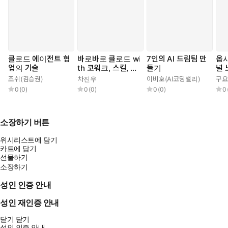
클로드 에이전트 협
바로바로 클로드 wi
7인의 AI 드림팀 만
옵
업의 기술
th 코워크, 스킬, 클
들기
널 
로드 코드, 디자인
조쉬(김승권)
차진우
이비호(AI코딩밸리)
구요
0
(
0
)
0
(
0
)
0
(
0
)
0
소장하기 버튼
위시리스트에 담기
카트에 담기
선물하기
소장하기
성인 인증 안내
성인 재인증 안내
닫기
닫기
성인 인증 안내