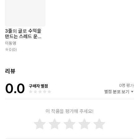
3줄의 글로 수익을
만드는 스레드 운영
법
이동영
0
(
0
)
리뷰
0.0
0
명 평가
구매자 별점
별점 분포 보기
이 작품을 평가해 주세요!