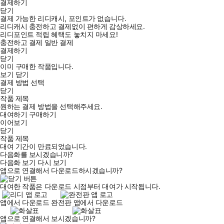
결제하기
닫기
결제 가능한 리디캐시, 포인트가 없습니다.
리디캐시 충전하고 결제없이 편하게 감상하세요.
리디포인트 적립 혜택도 놓치지 마세요!
충전하고 결제
일반 결제
결제하기
닫기
이미 구매한 작품입니다.
보기
닫기
결제 방법 선택
닫기
작품 제목
국내 최초 스레드 활용 종이책!
원하는 결제 방법을 선택해주세요.
짧은 텍스트로 돈을 버는 블루오션 SNS, 스레드 운영 전략을 배운
대여하기
구매하기
이어보기
다!
닫기
작품 제목
대여 기간이 만료되었습니다.
다음화를 보시겠습니까?
다음화 보기
다시 보기
앱으로 연결해서 다운로드하시겠습니까?
메타가 선보인 신생 SNS 스레드(Threads)는 뜨겁게 떠오른 플랫
폼이다. 뉴스 기사에서는 '스레드 일일 사용자 수가 트위터(X)를 뛰
대여한 작품은 다운로드 시점부터 대여가 시작됩니다.
어넘었다', '텍스트힙을 선도하는 스레드가 835% 폭풍 성장했다'는
앱에서 다운로드
완전판 앱에서 다운로드
보도가 이어지고 있다.
사진을 찍을 필요도 영상을 만들 필요도 없는, 오로지 짧은 글만으로
앱으로 연결해서 보시겠습니까?