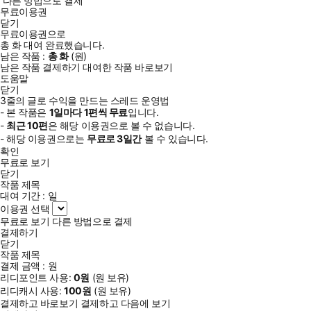
다른 방법으로 결제
무료이용권
닫기
무료이용권으로
총
화
대여 완료했습니다.
남은 작품 :
총
화
(
원)
남은 작품 결제하기
대여한 작품 바로보기
도움말
닫기
3줄의 글로 수익을 만드는 스레드 운영법
- 본 작품은
1일
마다
1
편씩 무료
입니다.
-
최근
10편
은 해당 이용권으로 볼 수 없습니다.
- 해당 이용권으로는
무료로
3일
간
볼 수 있습니다.
확인
무료로 보기
닫기
작품 제목
대여 기간 :
일
이용권 선택
무료로 보기
다른 방법으로 결제
결제하기
닫기
작품 제목
결제 금액 :
원
리디포인트 사용:
0
원
(
원 보유)
리디캐시 사용:
100
원
(
원 보유)
결제하고 바로보기
결제하고 다음에 보기