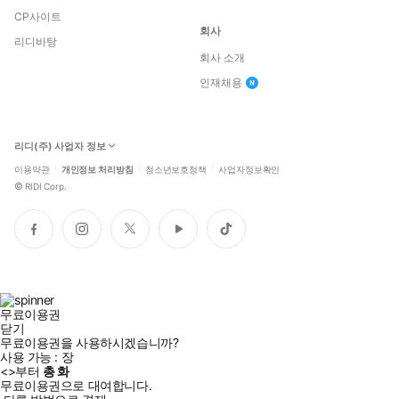
CP사이트
회사
리디바탕
회사 소개
인재채용
리디(주) 사업자 정보
이용약관
개인정보 처리방침
청소년보호정책
사업자정보확인
©
RIDI Corp.
페
인
트
유
틱
이
스
위
튜
톡
스
타
터
브
북
그
램
무료이용권
닫기
무료이용권을 사용하시겠습니까?
사용 가능 :
장
<
>부터
총
화
무료이용권으로 대여합니다.