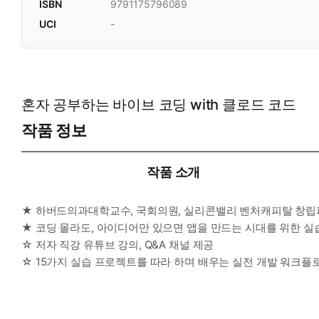
ISBN
9791175796089
UCI
-
혼자 공부하는 바이브 코딩 with 클로드 코드
작품 정보
작품 소개
★ 하버드의과대학교수, 국회의원, 실리콘밸리 벤처캐피탈 창립파
★ 코딩 몰라도, 아이디어만 있으면 앱을 만드는 시대를 위한 실습
☆ 저자 직강 유튜브 강의, Q&A 채널 제공
☆ 15가지 실습 프로젝트를 따라 하며 배우는 실전 개발 워크플