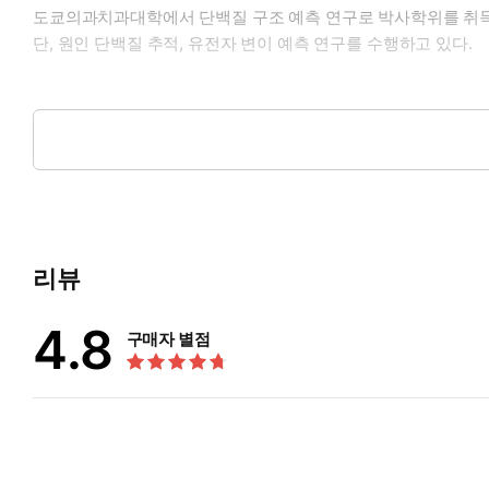
도쿄의과치과대학에서 단백질 구조 예측 연구로 박사학위를 취득한
단, 원인 단백질 추적, 유전자 변이 예측 연구를 수행하고 있다.
국내에서는 『모두의 딥러닝(1–4판)』(길벗, 2017-2025), 
『그림으로 이해하는 인지과학』(길벗, 2022) 등을 번역했으며, 
리뷰
4.8
구매자 별점