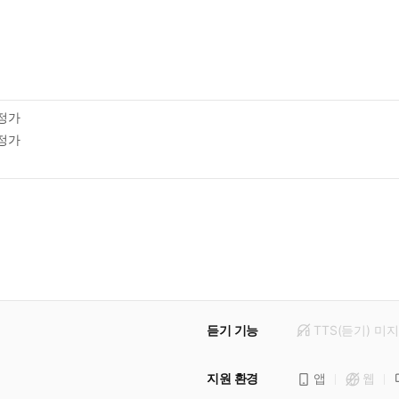
정가
정가
듣기 기능
TTS(듣기)
미
지
지원 환경
앱
웹