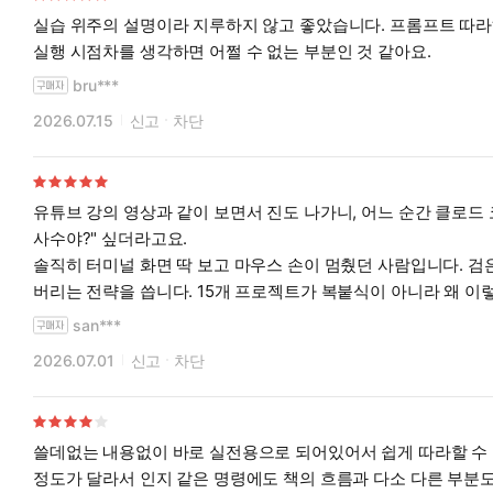
실습 위주의 설명이라 지루하지 않고 좋았습니다. 프롬프트 따라
실행 시점차를 생각하면 어쩔 수 없는 부분인 것 같아요.
bru***
2026.07.15
신고
차단
유튜브 강의 영상과 같이 보면서 진도 나가니, 어느 순간 클로드 코
사수야?" 싶더라고요.
솔직히 터미널 화면 딱 보고 마우스 손이 멈췄던 사람입니다. 검
버리는 전략을 씁니다. 15개 프로젝트가 복붙식이 아니라 왜 이렇
도, 그냥 아이디어만 있으면 뭔가 만들어지는 그 첫 성공 경험, 
san***
2026.07.01
신고
차단
쓸데없는 내용없이 바로 실전용으로 되어있어서 쉽게 따라할 수 있습
정도가 달라서 인지 같은 명령에도 책의 흐름과 다소 다른 부분도