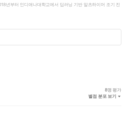
018년부터 인디애나대학교에서 딥러닝 기반 알츠하이머 조기 진
)를 집필했고,『쉽게 시작하는 캐글 데이터 분석』(길벗, 2021),
8
명 평가
별점 분포 보기