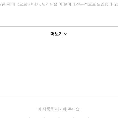
 뒤 미국으로 건너가, 딥러닝을 이 분야에 선구적으로 도입했다. 2
더보기
제7회 브런치북 대상 수상작 『당신의 이유는 무엇입니까』(어떤책, 2020
『딥러닝 워크북』(길벗,2018)의 감수를 맡았다.
이 작품을 평가해 주세요!