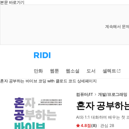
본문 바로가기
계속해서 문제
리
디
홈
으
만화
웹툰
웹소설
도서
셀렉트
로
이
혼자 공부하는 바이브 코딩 with 클로드 코드 상세페이지
동
컴퓨터/IT
개발/프로그래밍
혼자 공부하는
AI와 1:1 대화하며 배우는 첫 
4.8
(
8
)
관심
28