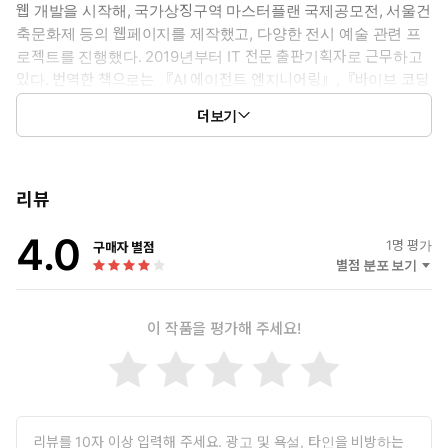
웹 개발을 시작해, 국가상징구역 마스터플랜 국제공모전, 서울건
축문화제 등의 웹페이지를 제작했고, 다양한 전시 예술 관련 프
로젝트를 진행했다. 2019년부터 IT 전문 출판기획자로 근무하고
있다. 번역한 책으로는 『AI 에이전트 엔지니어링』,『바이브 코딩
너머 개발자 생존법』, 『러닝 랭체인』(이상 한빛미디어), 『실용
더보기
SQL』(영진닷컴, 2023)이 있다.
리뷰
4.0
1
명 평가
구매자 별점
별점 분포 보기
이 작품을 평가해 주세요!