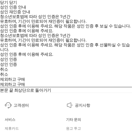
닫기
닫기
성인 인증 안내
성인 재인증 안내
청소년보호법에 따라 성인 인증은 1년간
챗GPT에게 물어보는 시대는 끝났다.
유효하며, 기간이 만료되어 재인증이 필요합니다.
성인 인증 후에 이용해 주세요.
해당 작품은 성인 인증 후 보실 수 있습니다.
이제 AI가 직접 처리한다.
성인 인증 후에 이용해 주세요.
청소년보호법에 따라 성인 인증은 1년간
유효하며, 기간이 만료되어 재인증이 필요합니다.
성인 인증 후에 이용해 주세요.
해당 작품은 성인 인증 후 선물하실 수 있습
니다.
성인 인증 후에 이용해 주세요.
AI와 대화하는 것만으로 충분하던 시기가 지나고 있습니다.
성인 인증
2026년, AI는 직접 파일을 만들고, 웹을 검색하고, 이메일을 보내
성인 인증
고, 시키지 않아도 아침마다 브리핑을 준비합니다. 'AI 에이전트'라
취소
취소
불리는 이 흐름의 한가운데, 오픈소스 프로젝트 오픈클로
제외하고 구매
(OpenClaw)가 있습니다. 매일 반복하는 뉴스 수집, 이메일 정리, 보
제외하고 구매
고서 초안 작성, 누군가 대신해주면 좋겠다고 생각한 적 있으신가
본문 끝
최상단으로 돌아가기
요? 오픈클로는 내 컴퓨터에 상주하며 이런 일들을 대신 처리합니
다. 에이전트의 이름을 짓고, 성격을 정하고, 일을 맡기고, 자동화를
고객센터
공지사항
거는 과정을 새 팀원을 온보딩하듯 단계별로 안내합니다. GPT, 제미
나이, 클로드 중 상황에 맞는 모델을 골라 쓰는 법, 비용을 아끼는 법,
서비스
기타 문의
보안을 챙기는 법까지 빠짐없이 다룹니다. 터미널을 한 번도 열어본
제휴카드
원고 투고
적 없어도 괜찮습니다. 이 책을 덮을 때쯤이면 매일 아침 브리핑을