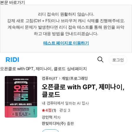
본문 바로가기
인
스
리디 접속이 원활하지 않습니다.
턴
강제 새로 고침(Ctrl + F5)이나 브라우저 캐시 삭제를 진행해주세요.
트
검
계속해서 문제가 발생한다면 리디 접속 테스트를 통해 원인을 파악
색
하고 대응 방법을 안내드리겠습니다.
테스트 페이지로 이동하기
검
리
로그인
색
디
오픈클로 with GPT, 제미나이, 클로드 상세페이지
홈
으
로
컴퓨터/IT
개발/프로그래밍
이
오픈클로 with GPT, 제미나이,
동
클로드
내 컴퓨터에서 일하는 AI 집사
4
(
1
)
관심
3
강민혁
저자
한빛미디어(주)
출판