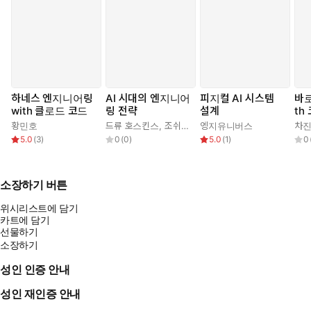
하네스 엔지니어링
AI 시대의 엔지니어
피지컬 AI 시스템
바로
with 클로드 코드
링 전략
설계
th
로드
황민호
드류 호스킨스
,
조쉬(김승권)
엥지유니버스
차
5.0
(
3
)
0
(
0
)
5.0
(
1
)
0
소장하기 버튼
위시리스트에 담기
카트에 담기
선물하기
소장하기
성인 인증 안내
성인 재인증 안내