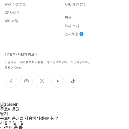
건네는 AI 집사가 내 컴퓨터에서 일하고 있을 겁니다.
뷰어 다운로드
사업 제휴 문의
CP사이트
회사
리디바탕
회사 소개
인재채용
리디(주) 사업자 정보
이용약관
개인정보 처리방침
청소년보호정책
사업자정보확인
©
RIDI Corp.
페
인
트
유
틱
이
스
위
튜
톡
스
타
터
브
북
그
램
무료이용권
닫기
무료이용권을 사용하시겠습니까?
사용 가능 :
장
<
>부터
총
화