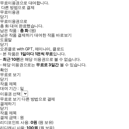
무료이용권으로 대여합니다.
다른 방법으로 결제
무료이용권
닫기
무료이용권으로
총
화
대여 완료했습니다.
남은 작품 :
총
화
(
원)
남은 작품 결제하기
대여한 작품 바로보기
도움말
닫기
오픈클로 with GPT, 제미나이, 클로드
- 본 작품은
1일
마다
1
편씩 무료
입니다.
-
최근
10편
은 해당 이용권으로 볼 수 없습니다.
- 해당 이용권으로는
무료로
3일
간
볼 수 있습니다.
확인
무료로 보기
닫기
작품 제목
대여 기간 :
일
이용권 선택
무료로 보기
다른 방법으로 결제
결제하기
닫기
작품 제목
결제 금액 :
원
리디포인트 사용:
0
원
(
원 보유)
리디캐시 사용:
100
원
(
원 보유)