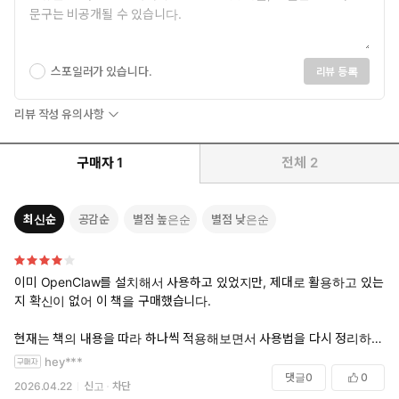
스포일러가 있습니다.
리뷰 등록
리뷰 작성 유의사항
구매자
1
전체
2
최신순
공감순
별점 높은순
별점 낮은순
이미 OpenClaw를 설치해서 사용하고 있었지만, 제대로 활용하고 있는
지 확신이 없어 이 책을 구매했습니다.
현재는 책의 내용을 따라 하나씩 적용해보면서 사용법을 다시 정리하고
있는데, 막연하게 쓰던 것보다 훨씬 구조적으로 이해하는 데 도움이 되고
hey***
있습니다.
댓글
0
0
2026.04.22
신고
차단