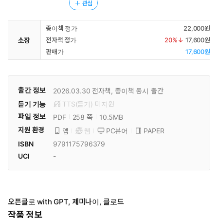
관심
종이책 정가
22,000원
소장
전자책 정가
20
%↓
17,600원
판매가
17,600원
출간 정보
2026.03.30
전자책, 종이책 동시 출간
듣기 기능
TTS(듣기)
미
지원
파일 정보
PDF
10.5MB
258 쪽
지원 환경
PC뷰어
PAPER
앱
웹
ISBN
9791175796379
UCI
-
오픈클로 with GPT, 제미나이, 클로드
작품 정보