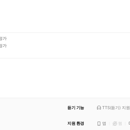
정가
정가
듣기 기능
TTS(듣기)
지원
지원 환경
앱
웹