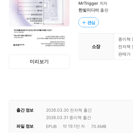
MrTrigger
저자
한빛미디어
출판
관심
종이책 
소장
전자책 
판매가
미리보기
출간 정보
2026.03.30
전자책 출간
2026.03.31
종이책 출간
파일 정보
약 19.1만 자
EPUB
70.6MB