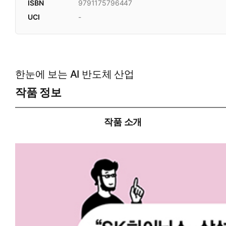
ISBN
9791175796447
UCI
-
한눈에 보는 AI 반도체 산업
작품 정보
작품 소개