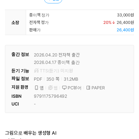
종이책 정가
33,000원
소장
전자책 정가
20
%↓
26,400원
판매가
26,400원
출간 정보
2026.04.20
전자책 출간
2026.04.17
종이책 출간
듣기 기능
TTS(듣기)
미
지원
파일 정보
PDF
31.2MB
350 쪽
지원 환경
PC뷰어
PAPER
앱
웹
ISBN
9791175796492
UCI
-
그림으로 배우는 생성형 AI