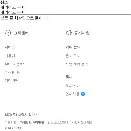
취소
제외하고 구매
제외하고 구매
본문 끝
최상단으로 돌아가기
고객센터
공지사항
서비스
기타 문의
제휴카드
원고 투고
뷰어 다운로드
사업 제휴 문의
CP사이트
생성형 AI를 쓰는 데서 끝내지 말고, 이제는 제대로 이해하고 활용
회사
리디바탕
할 차례
회사 소개
인재채용
생성형 AI를 둘러싼 정보는 넘쳐나지만, 개념은 어렵고 활용은 단편
리디(주) 사업자 정보
적이어서 정작 전체 그림을 이해하기는 쉽지 않습니다. 이 책은 복
잡한 생성형 AI의 작동 원리를 그림과 도식으로 직관적으로 풀어내
이용약관
개인정보 처리방침
청소년보호정책
사업자정보확인
©
RIDI Corp.
고, 프롬프팅과 활용 사례를 넘어 에이전트 시스템, 애플리케이션