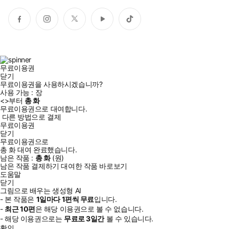
아키텍처, 책임 있는 AI까지 하나의 흐름으로 연결해 보여줍니다.
덕분에 독자는 생성형 AI를 그저 써보는 수준에서 벗어나, 무엇을
페
인
트
유
틱
이
스
위
튜
톡
할 수 있고 어디에 어떻게 적용해야 하는지 판단하는 감각까지 익히
스
타
터
브
게 됩니다. 생성형 AI를 가볍게 소비하는 데서 그치지 않고, 이해하
북
그
고 활용하는 사람으로 한 단계 올라서고 싶다면 이 책이 가장 현실
램
적인 출발점이 되어줄 것입니다.
무료이용권
닫기
무료이용권을 사용하시겠습니까?
사용 가능 :
장
<
>부터
총
화
무료이용권으로 대여합니다.
다른 방법으로 결제
무료이용권
닫기
무료이용권으로
총
화
대여 완료했습니다.
남은 작품 :
총
화
(
원)
남은 작품 결제하기
대여한 작품 바로보기
도움말
닫기
그림으로 배우는 생성형 AI
- 본 작품은
1일
마다
1
편씩 무료
입니다.
-
최근
10편
은 해당 이용권으로 볼 수 없습니다.
- 해당 이용권으로는
무료로
3일
간
볼 수 있습니다.
확인