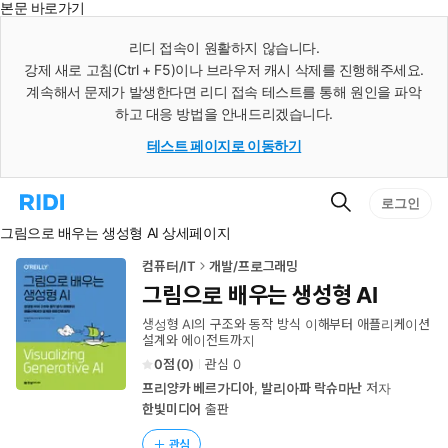
본문 바로가기
인
스
리디 접속이 원활하지 않습니다.
턴
강제 새로 고침(Ctrl + F5)이나 브라우저 캐시 삭제를 진행해주세요.
트
검
계속해서 문제가 발생한다면 리디 접속 테스트를 통해 원인을 파악
색
하고 대응 방법을 안내드리겠습니다.
테스트 페이지로 이동하기
검
리
로그인
색
디
그림으로 배우는 생성형 AI 상세페이지
홈
으
로
컴퓨터/IT
개발/프로그래밍
이
그림으로 배우는 생성형 AI
동
생성형 AI의 구조와 동작 방식 이해부터 애플리케이션
설계와 에이전트까지
0
(
0
)
관심
0
프리양카 베르가디아
,
발리아파 락슈마난
저자
한빛미디어
출판
관심