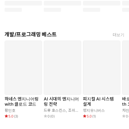
개발/프로그래밍 베스트
더보기
하네스 엔지니어링
AI 시대의 엔지니어
피지컬 AI 시스템
바로
with 클로드 코드
링 전략
설계
th
로드
황민호
드류 호스킨스
,
조쉬(김승권)
엥지유니버스
차
5.0
(
3
)
0
(
0
)
5.0
(
1
)
0