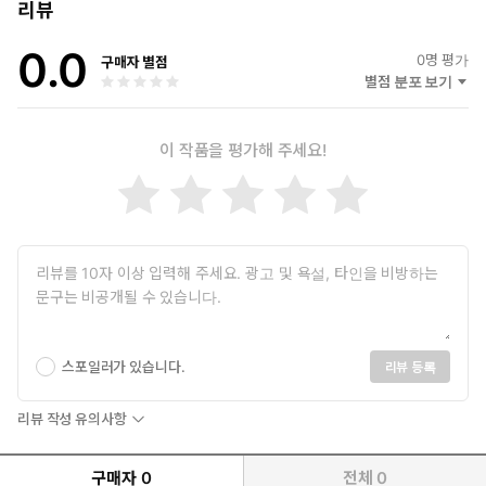
금융 분야의 심화 도메인 AI 에이전트를 구축하는 스타트업 오빈
리뷰
AI의 공동 창업자이자 CTO다. 그전에는 구글에서 AI 솔루션 부문
0.0
디렉터로, 미국 해양대기청(NOAA)에서 머신러닝 연구원으로 일
0
명 평가
구매자 별점
했다. 다수의 오라일리 도서를 저술했으며, 기상 이변 예측 분야에
별점 분포 보기
머신러닝을 도입한 선구적인 공로를 인정받아 미국기상학회 펠로
로 선출되었다.
이 작품을 평가해 주세요!
역자
류광
도널드 커누스 교수의 『컴퓨터 프로그래밍의 예술』 시리즈를 비
롯해 다양한 IT 전문서를 번역한 전문 번역가이다. 생성형 AI 관련
번역서로는 『마스터링 트랜스포머』, 『실전! RAG 기반 생성형
AI 개발』, 『LLM 인 프로덕션』, 『AI 에이전트 인 액션』, 『스프
링 AI 인 액션』(이상 위키북스), 『그림으로 배우는 생성형 AI』(한
스포일러가 있습니다.
리뷰 등록
빛미디어, 2026) 등이 있다. 개인 웹사이트 류광의 번역 이야기
(https://occamsrazr.net)와 IT 및 게임 개발 정보 공유 사이트
리뷰 작성 유의사항
GpgStudy(https://gpgstudy.com)를 운영한다.
구매자
0
전체
0