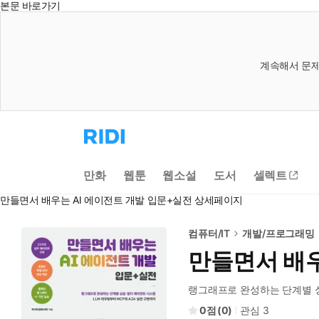
본문 바로가기
계속해서 문제
리
디
홈
으
만화
웹툰
웹소설
도서
셀렉트
로
이
만들면서 배우는 AI 에이전트 개발 입문+실전 상세페이지
동
컴퓨터/IT
개발/프로그래밍
만들면서 배우
랭그래프로 완성하는 단계별 싱글·
0
(
0
)
관심
3