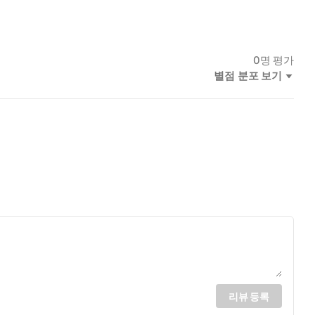
0
명 평가
별점 분포 보기
리뷰 등록