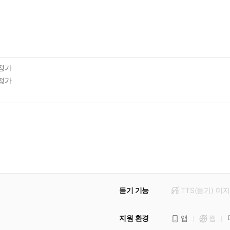
정가
정가
듣기 기능
TTS(듣기)
미
지
지원 환경
앱
웹