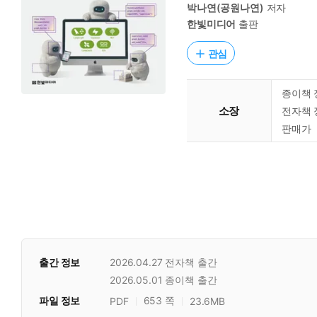
박나연(공원나연)
저자
한빛미디어
출판
관심
종이책 
소장
전자책 
판매가
출간 정보
2026.04.27
전자책 출간
2026.05.01
종이책 출간
파일 정보
653 쪽
PDF
23.6MB