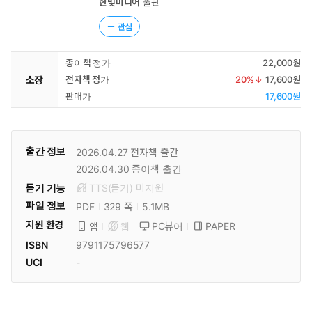
한빛미디어
출판
관심
종이책 정가
22,000원
소장
전자책 정가
20
%↓
17,600원
판매가
17,600원
출간 정보
2026.04.27
전자책 출간
2026.04.30
종이책 출간
듣기 기능
TTS(듣기)
미
지원
파일 정보
PDF
5.1MB
329 쪽
지원 환경
PC뷰어
PAPER
앱
웹
ISBN
9791175796577
UCI
-