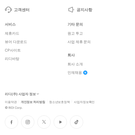
고객센터
공지사항
서비스
기타 문의
제휴카드
원고 투고
뷰어 다운로드
사업 제휴 문의
CP사이트
회사
리디바탕
회사 소개
인재채용
리디(주) 사업자 정보
이용약관
개인정보 처리방침
청소년보호정책
사업자정보확인
©
RIDI Corp.
페
인
트
유
틱
이
스
위
튜
톡
스
타
터
브