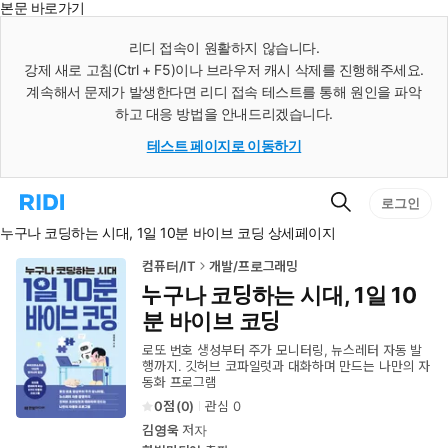
본문 바로가기
인
스
리디 접속이 원활하지 않습니다.
턴
강제 새로 고침(Ctrl + F5)이나 브라우저 캐시 삭제를 진행해주세요.
트
검
계속해서 문제가 발생한다면 리디 접속 테스트를 통해 원인을 파악
색
하고 대응 방법을 안내드리겠습니다.
테스트 페이지로 이동하기
검
리
로그인
색
디
누구나 코딩하는 시대, 1일 10분 바이브 코딩 상세페이지
홈
으
로
컴퓨터/IT
개발/프로그래밍
이
누구나 코딩하는 시대, 1일 10
동
분 바이브 코딩
로또 번호 생성부터 주가 모니터링, 뉴스레터 자동 발
행까지. 깃허브 코파일럿과 대화하며 만드는 나만의 자
동화 프로그램
0
(
0
)
관심
0
김영욱
저자