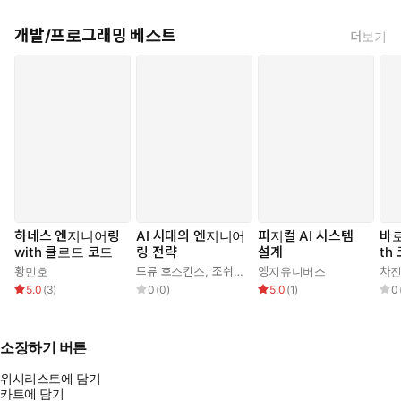
개발/프로그래밍 베스트
더보기
하네스 엔지니어링
AI 시대의 엔지니어
피지컬 AI 시스템
바로
with 클로드 코드
링 전략
설계
th
로드
황민호
드류 호스킨스
,
조쉬(김승권)
엥지유니버스
차
5.0
(
3
)
0
(
0
)
5.0
(
1
)
0
소장하기 버튼
위시리스트에 담기
카트에 담기