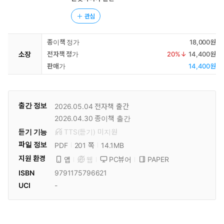
관심
종이책 정가
18,000원
소장
전자책 정가
20
%↓
14,400원
판매가
14,400원
출간 정보
2026.05.04
전자책 출간
2026.04.30
종이책 출간
듣기 기능
TTS(듣기)
미
지원
파일 정보
PDF
14.1MB
201 쪽
지원 환경
PC뷰어
PAPER
앱
웹
ISBN
9791175796621
UCI
-