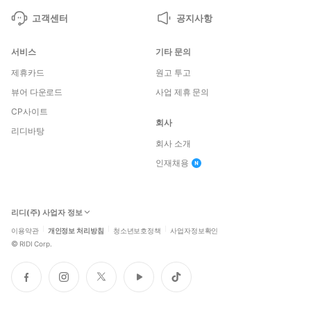
고객센터
공지사항
서비스
기타 문의
제휴카드
원고 투고
뷰어 다운로드
사업 제휴 문의
CP사이트
회사
리디바탕
회사 소개
인재채용
리디(주) 사업자 정보
이용약관
개인정보 처리방침
청소년보호정책
사업자정보확인
©
RIDI Corp.
페
인
트
유
틱
이
스
위
튜
톡
스
타
터
브