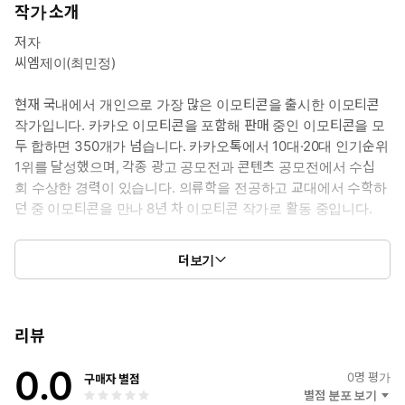
하, 회전, 화면 밖 이동까지 10가지 핵심 모션의 제작 비법을 처음으
작가 소개
로 낱낱이 공개합니다.
저자
아이패드와 프로크리에이트만 있으면 충분합니다. 타임라인 설정,
씨엠제이(최민정)
프레임 복제, 올가미 툴 활용법까지, 움직이는 이모티콘 제작의 전
과정을 단계별로 따라 하다 보면 어느새 내 캐릭터가 살아 움직이는
현재 국내에서 개인으로 가장 많은 이모티콘을 출시한 이모티콘
순간을 경험하게 됩니다. 그림 실력은 두 번째입니다. 움직임의 원
작가입니다. 카카오 이모티콘을 포함해 판매 중인 이모티콘을 모
리를 이해하는 순간, 당신의 낙서도 승인율 99.9%의 이모티콘이 될
두 합하면 350개가 넘습니다. 카카오톡에서 10대·20대 인기순위
수 있습니다.
1위를 달성했으며, 각종 광고 공모전과 콘텐츠 공모전에서 수십
회 수상한 경력이 있습니다. 의류학을 전공하고 교대에서 수학하
▶ 예제 파일 다운로드: www.hanbit.co.kr/src/51037
던 중 이모티콘을 만나 8년 차 이모티콘 작가로 활동 중입니다.
더보기
어떤 독자를 위한 책인가?
인스타그램 @creator.cmj
▪ 이모티콘 작가가 되고 싶은데 '그림 실력이 없어서' 망설이는 분
씨엠제이 콘텐츠랩 cmjcontentlab.com
리뷰
▪ 이모티콘을 제출했지만 미승인을 받아 무엇이 문제인지 모르는 분
0.0
0
명 평가
구매자 별점
별점 분포 보기
▪ 프로크리에이트를 처음 접하는 아이패드 입문자