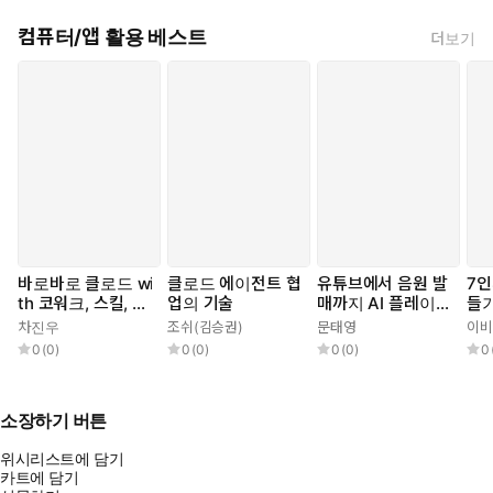
컴퓨터/앱 활용 베스트
더보기
바로바로 클로드 wi
클로드 에이전트 협
유튜브에서 음원 발
7인
th 코워크, 스킬, 클
업의 기술
매까지 AI 플레이리
들
로드 코드, 디자인
스트 with 수노, 제
차진우
조쉬(김승권)
문태영
이비
미나이, 리퍼, 캔바,
0
(
0
)
0
(
0
)
0
(
0
)
0
캡컷, 스포티파이
소장하기 버튼
위시리스트에 담기
카트에 담기