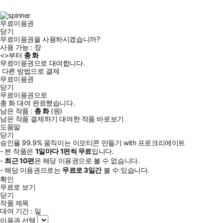
북
그
램
무료이용권
닫기
무료이용권을 사용하시겠습니까?
사용 가능 :
장
<
>부터
총
화
무료이용권으로 대여합니다.
다른 방법으로 결제
무료이용권
닫기
무료이용권으로
총
화
대여 완료했습니다.
남은 작품 :
총
화
(
원)
남은 작품 결제하기
대여한 작품 바로보기
도움말
닫기
승인율 99.9% 움직이는 이모티콘 만들기 with 프로크리에이트
- 본 작품은
1일
마다
1
편씩 무료
입니다.
-
최근
10편
은 해당 이용권으로 볼 수 없습니다.
- 해당 이용권으로는
무료로
3일
간
볼 수 있습니다.
확인
무료로 보기
닫기
작품 제목
대여 기간 :
일
이용권 선택