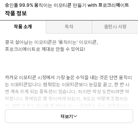
승인율 99.9% 움직이는 이모티콘 만들기 with 프로크리에이트
작품 정보
작품 소개
목차
출판사 서평
결국 살아남는 이모티콘은 '움직이는' 이모티콘,
프로크리에이트로 제대로 만들 수 있어요!
카카오 이모티콘 시장에서 가장 높은 수익을 내는 것은 단연 움직이
는 이모티콘입니다. 멈춰있는 이모티콘보다 눈길을 끌고, 한 번 사
면 계속 쓰게 되는 중독성이 있습니다. 하지만 막상 도전하려면 막
막합니다. 프레임은 몇 장이어야 하는지, 속도는 어떻게 조절하는
지, 어떤 모션이 심사를 통과하는지 — 알려주는 곳이 없었습니다.
이 책의 저자 씨엠제이(최민정)는 국내 개인 작가 중 가장 많은 이모
더보기
티콘을 출시한 '국내 최다 이모티콘 승인 작가'입니다. 350개가 넘
는 이모티콘 중 움직이는 이모티콘만으로 카카오톡 10대·20대 인기
순위 1위를 달성한 씨엠제이 작가가, 손 흔들기부터 팝업 등장, 낙