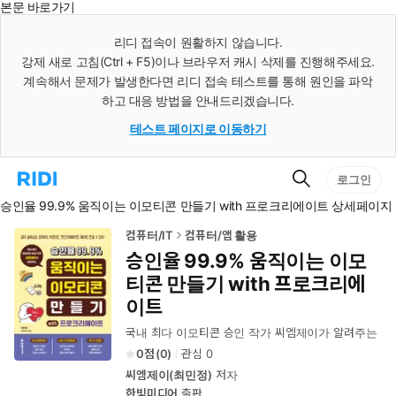
본문 바로가기
인
스
리디 접속이 원활하지 않습니다.
턴
강제 새로 고침(Ctrl + F5)이나 브라우저 캐시 삭제를 진행해주세요.
트
검
계속해서 문제가 발생한다면 리디 접속 테스트를 통해 원인을 파악
색
하고 대응 방법을 안내드리겠습니다.
테스트 페이지로 이동하기
검
리
로그인
색
디
승인율 99.9% 움직이는 이모티콘 만들기 with 프로크리에이트 상세페이지
홈
으
로
컴퓨터/IT
컴퓨터/앱 활용
이
승인율 99.9% 움직이는 이모
동
티콘 만들기 with 프로크리에
이트
국내 최다 이모티콘 승인 작가 씨엠제이가 알려주는
0
(
0
)
관심
0
씨엠제이(최민정)
저자
한빛미디어
출판