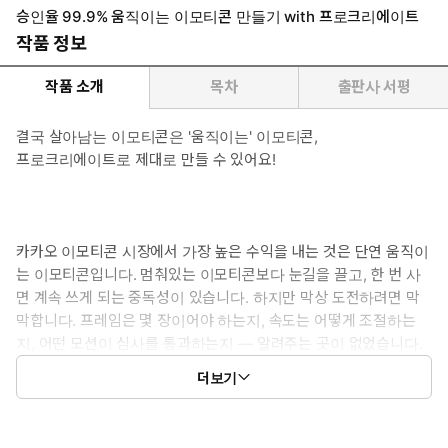
승인율 99.9% 움직이는 이모티콘 만들기 with 프로크리에이트
작품 정보
작품 소개
목차
출판사 서평
결국 살아남는 이모티콘은 '움직이는' 이모티콘,
프로크리에이트로 제대로 만들 수 있어요!
카카오 이모티콘 시장에서 가장 높은 수익을 내는 것은 단연 움직이
는 이모티콘입니다. 멈춰있는 이모티콘보다 눈길을 끌고, 한 번 사
면 계속 쓰게 되는 중독성이 있습니다. 하지만 막상 도전하려면 막
막합니다. 프레임은 몇 장이어야 하는지, 속도는 어떻게 조절하는
지, 어떤 모션이 심사를 통과하는지 — 알려주는 곳이 없었습니다.
이 책의 저자 씨엠제이(최민정)는 국내 개인 작가 중 가장 많은 이모
더보기
티콘을 출시한 '국내 최다 이모티콘 승인 작가'입니다. 350개가 넘
는 이모티콘 중 움직이는 이모티콘만으로 카카오톡 10대·20대 인기
순위 1위를 달성한 씨엠제이 작가가, 손 흔들기부터 팝업 등장, 낙