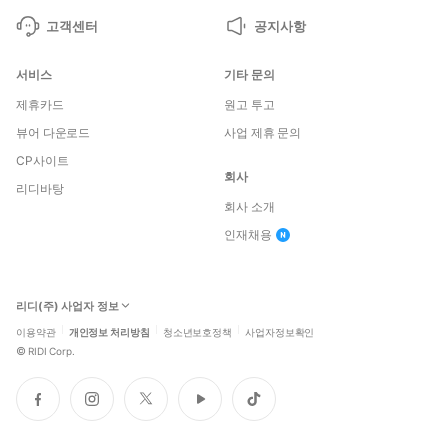
고객센터
공지사항
서비스
기타 문의
제휴카드
원고 투고
뷰어 다운로드
사업 제휴 문의
CP사이트
회사
리디바탕
회사 소개
인재채용
리디(주) 사업자 정보
이용약관
개인정보 처리방침
청소년보호정책
사업자정보확인
©
RIDI Corp.
페
인
트
유
틱
이
스
위
튜
톡
스
타
터
브