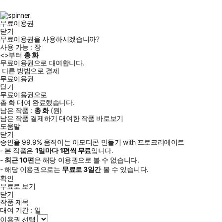
북
그
램
무료이용권
닫기
무료이용권을 사용하시겠습니까?
사용 가능 :
장
<
>부터
총
화
무료이용권으로 대여합니다.
다른 방법으로 결제
무료이용권
닫기
무료이용권으로
총
화
대여 완료했습니다.
남은 작품 :
총
화
(
원)
남은 작품 결제하기
대여한 작품 바로보기
도움말
닫기
승인율 99.9% 움직이는 이모티콘 만들기 with 프로크리에이트
- 본 작품은
1일
마다
1
편씩 무료
입니다.
-
최근
10편
은 해당 이용권으로 볼 수 없습니다.
- 해당 이용권으로는
무료로
3일
간
볼 수 있습니다.
확인
무료로 보기
닫기
작품 제목
대여 기간 :
일
이용권 선택