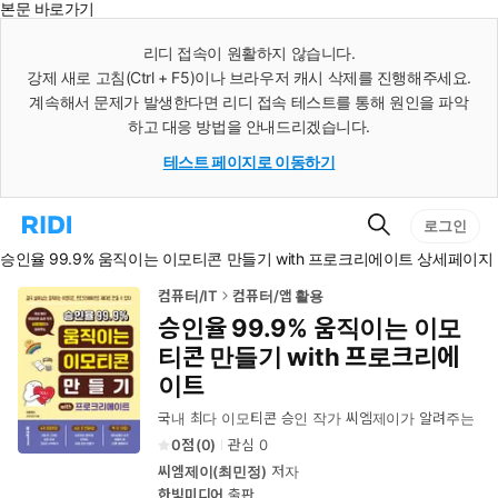
본문 바로가기
인
스
리디 접속이 원활하지 않습니다.
턴
강제 새로 고침(Ctrl + F5)이나 브라우저 캐시 삭제를 진행해주세요.
트
검
계속해서 문제가 발생한다면 리디 접속 테스트를 통해 원인을 파악
색
하고 대응 방법을 안내드리겠습니다.
테스트 페이지로 이동하기
검
리
로그인
색
디
승인율 99.9% 움직이는 이모티콘 만들기 with 프로크리에이트 상세페이지
홈
으
로
컴퓨터/IT
컴퓨터/앱 활용
이
승인율 99.9% 움직이는 이모
동
티콘 만들기 with 프로크리에
이트
국내 최다 이모티콘 승인 작가 씨엠제이가 알려주는
0
(
0
)
관심
0
씨엠제이(최민정)
저자
한빛미디어
출판