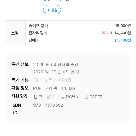
관심
종이책 정가
18,000원
소장
전자책 정가
20
%↓
14,400원
판매가
14,400원
출간 정보
2026.05.04
전자책 출간
2026.04.30
종이책 출간
듣기 기능
TTS(듣기)
미
지원
파일 정보
PDF
14.1MB
201 쪽
지원 환경
PC뷰어
PAPER
앱
웹
ISBN
9791175796621
UCI
-