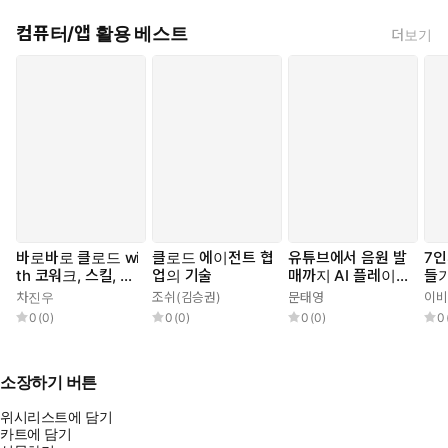
컴퓨터/앱 활용 베스트
더보기
바로바로 클로드 wi
클로드 에이전트 협
유튜브에서 음원 발
7인
th 코워크, 스킬, 클
업의 기술
매까지 AI 플레이리
들
로드 코드, 디자인
스트 with 수노, 제
차진우
조쉬(김승권)
문태영
이비
미나이, 리퍼, 캔바,
0
(
0
)
0
(
0
)
0
(
0
)
0
캡컷, 스포티파이
소장하기 버튼
위시리스트에 담기
카트에 담기