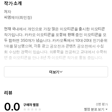
하, 회전, 화면 밖 이동까지 10가지 핵심 모션의 제작 비법을 처음으
작가 소개
로 낱낱이 공개합니다.
저자
아이패드와 프로크리에이트만 있으면 충분합니다. 타임라인 설정,
씨엠제이(최민정)
프레임 복제, 올가미 툴 활용법까지, 움직이는 이모티콘 제작의 전
과정을 단계별로 따라 하다 보면 어느새 내 캐릭터가 살아 움직이는
현재 국내에서 개인으로 가장 많은 이모티콘을 출시한 이모티콘
순간을 경험하게 됩니다. 그림 실력은 두 번째입니다. 움직임의 원
작가입니다. 카카오 이모티콘을 포함해 판매 중인 이모티콘을 모
리를 이해하는 순간, 당신의 낙서도 승인율 99.9%의 이모티콘이 될
두 합하면 350개가 넘습니다. 카카오톡에서 10대·20대 인기순위
수 있습니다.
1위를 달성했으며, 각종 광고 공모전과 콘텐츠 공모전에서 수십
회 수상한 경력이 있습니다. 의류학을 전공하고 교대에서 수학하
▶ 예제 파일 다운로드: www.hanbit.co.kr/src/51037
던 중 이모티콘을 만나 8년 차 이모티콘 작가로 활동 중입니다.
더보기
어떤 독자를 위한 책인가?
인스타그램 @creator.cmj
▪ 이모티콘 작가가 되고 싶은데 '그림 실력이 없어서' 망설이는 분
씨엠제이 콘텐츠랩 cmjcontentlab.com
리뷰
▪ 이모티콘을 제출했지만 미승인을 받아 무엇이 문제인지 모르는 분
0.0
0
명 평가
구매자 별점
별점 분포 보기
▪ 프로크리에이트를 처음 접하는 아이패드 입문자