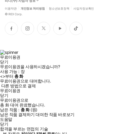
리디(주) 사업자 정보
이용약관
개인정보 처리방침
청소년보호정책
사업자정보확인
©
RIDI Corp.
페
인
트
유
틱
이
스
위
튜
톡
스
타
터
브
북
그
램
무료이용권
닫기
무료이용권을 사용하시겠습니까?
사용 가능 :
장
<
>부터
총
화
무료이용권으로 대여합니다.
다른 방법으로 결제
무료이용권
닫기
무료이용권으로
총
화
대여 완료했습니다.
남은 작품 :
총
화
(
원)
남은 작품 결제하기
대여한 작품 바로보기
도움말
닫기
합격을 부르는 면접의 기술
- 본 작품은
1일
마다
1
편씩 무료
입니다.