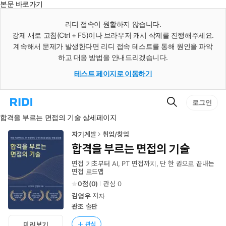
본문 바로가기
인
스
리디 접속이 원활하지 않습니다.
턴
강제 새로 고침(Ctrl + F5)이나 브라우저 캐시 삭제를 진행해주세요.
트
검
계속해서 문제가 발생한다면 리디 접속 테스트를 통해 원인을 파악
색
하고 대응 방법을 안내드리겠습니다.
테스트 페이지로 이동하기
검
리
로그인
색
디
합격을 부르는 면접의 기술 상세페이지
홈
으
로
자기계발
취업/창업
이
합격을 부르는 면접의 기술
동
면접 기초부터 AI, PT 면접까지, 단 한 권으로 끝내는
면접 로드맵
0
(
0
)
관심
0
김영우
저자
관조
출판
관심
미리보기