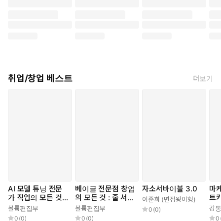
면접을 처음 준비하는 취준생부터, 면접에서 번번이 고배를 마셨던
분들까지, 『합격을 부르는 면접의 기술』은 당신에게 '합격'이라는
빛나는 결과를 선사할 최고의 면접 지침서가 될 것입니다.
지금 바로 이 책을 만나고, 당신의 꿈을 현실로 만들어 보세요!
취업/창업 베스트
더보기
AI 모델 튜닝 전문
베이글 전문점 창업
자소서바이블 3.0
마케
가 직업의 모든 것 :
의 모든 것 : 줄 서는
트
이준희 (면접왕이형)
LLM 최적화부터 취
베이글집을 만드는
볼륨편집부
볼륨편집부
강
0
(
0
)
업·창업까지
창업 성공 전략
0
(
0
)
0
(
0
)
0