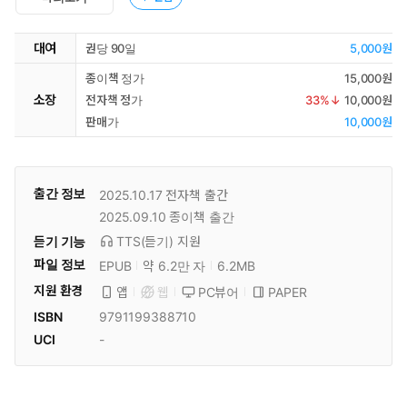
대여
권당 90일
5,000원
종이책 정가
15,000원
소장
전자책 정가
33
%↓
10,000원
판매가
10,000원
출간 정보
2025.10.17
전자책 출간
2025.09.10
종이책 출간
듣기 기능
TTS(듣기)
지원
파일 정보
EPUB
약 6.2만 자
6.2MB
지원 환경
PC뷰어
PAPER
앱
웹
ISBN
9791199388710
UCI
-