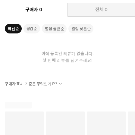
구매자
0
전체
0
최신순
공감순
별점 높은순
별점 낮은순
아직 등록된 리뷰가 없습니다.
첫 번째 리뷰를 남겨주세요!
독보적 취업 전문가 '당근합격' 김영우의 첫 단독 저서! 당신의 합
격을 부르는 면접의 기술이 드디어 출간되었다!
구매자 표시 기준은 무엇인가요?
면접의 기초부터 AI, PT 면접까지 한 권으로 끝내는 면접 합격 필살
기!
취업을 준비하는 당신, 면접 앞에서 막막함을 느끼고 있나요? '대
체 면접관은 무엇을 원할까?', '어떻게 말해야 나를 뽑아줄까?' 이
런 고민을 하고 있다면, 금융 공공기관, 스타트업 경력과 수많은
취업 컨설팅 경험을 가진 당근합격 김영우가 그 해답을 제시합니
다.